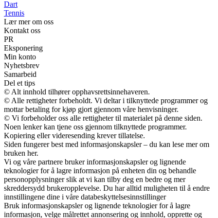
Dart
Tennis
Lær mer om oss
Kontakt oss
PR
Eksponering
Min konto
Nyhetsbrev
Samarbeid
Del et tips
© Alt innhold tilhører opphavsrettsinnehaveren.
© Alle rettigheter forbeholdt. Vi deltar i tilknyttede programmer og
mottar betaling for kjøp gjort gjennom våre henvisninger.
© Vi forbeholder oss alle rettigheter til materialet på denne siden.
Noen lenker kan tjene oss gjennom tilknyttede programmer.
Kopiering eller videresending krever tillatelse.
Siden fungerer best med informasjonskapsler – du kan lese mer om
bruken her.
Vi og våre partnere bruker informasjonskapsler og lignende
teknologier for å lagre informasjon på enheten din og behandle
personopplysninger slik at vi kan tilby deg en bedre og mer
skreddersydd brukeropplevelse. Du har alltid muligheten til å endre
innstillingene dine i våre databeskyttelsesinnstillinger
Bruk informasjonskapsler og lignende teknologier for å lagre
informasjon, velge målrettet annonsering og innhold, opprette og