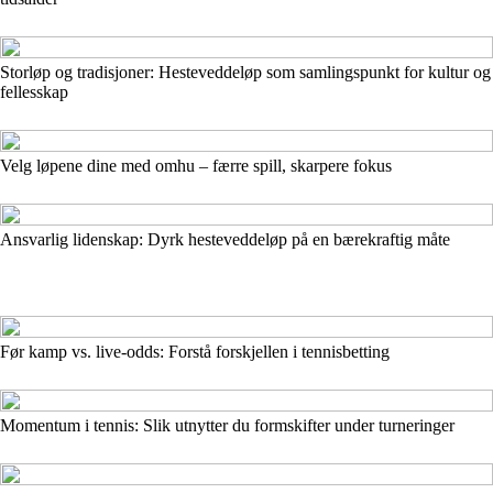
Storløp og tradisjoner: Hesteveddeløp som samlingspunkt for kultur og
fellesskap
Velg løpene dine med omhu – færre spill, skarpere fokus
Ansvarlig lidenskap: Dyrk hesteveddeløp på en bærekraftig måte
Før kamp vs. live-odds: Forstå forskjellen i tennisbetting
Momentum i tennis: Slik utnytter du formskifter under turneringer