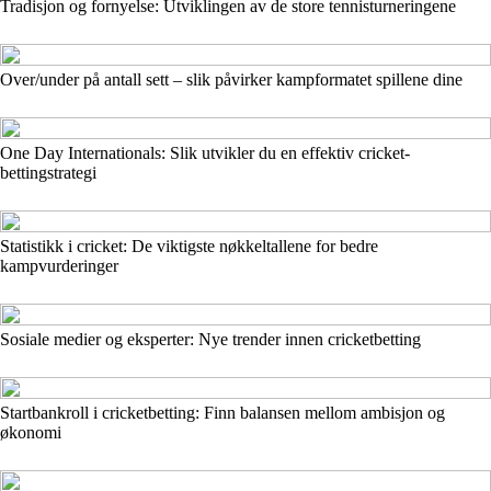
Tradisjon og fornyelse: Utviklingen av de store tennisturneringene
Over/under på antall sett – slik påvirker kampformatet spillene dine
One Day Internationals: Slik utvikler du en effektiv cricket-
bettingstrategi
Statistikk i cricket: De viktigste nøkkeltallene for bedre
kampvurderinger
Sosiale medier og eksperter: Nye trender innen cricketbetting
Startbankroll i cricketbetting: Finn balansen mellom ambisjon og
økonomi