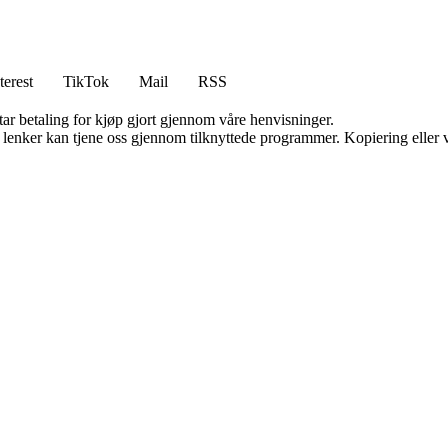
terest
TikTok
Mail
RSS
tar betaling for kjøp gjort gjennom våre henvisninger.
n lenker kan tjene oss gjennom tilknyttede programmer. Kopiering eller v