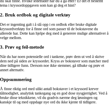
du skal finne. Hvilke ledetråder har du å gå etter? Er det et bestemt
tema i kryssordoppgaven som kan gi deg et hint?
2. Bruk ordbok og digitale verktøy
Det er ingenting galt i å slå opp i en ordbok eller bruke digitale
kryssordverktøy for å finne ord som passer til de bokstavene du
allerede har. Dette kan hjelpe deg med å generere mulige alternativer å
velge mellom.
3. Prøv og feil-metode
Når du har noen potensielle ord i tankene, prøv dem ut ved å skrive
dem ned på siden av kryssordet. Kryss av bokstaver som matcher med
dine tidligere funn. Dersom noe ikke stemmer, gå tilbake og prøv et
annet alternativ.
Oppsummering
Å finne riktig ord med ulikt antall bokstaver i et kryssord krever
tålmodighet, analytisk tankegang og en god dose nysgjerrighet. Ved å
bruke disse teknikkene, vil du gradvis nærme deg løsningen og
kanskje til og med oppdage nye ord du ikke kjente til tidligere.