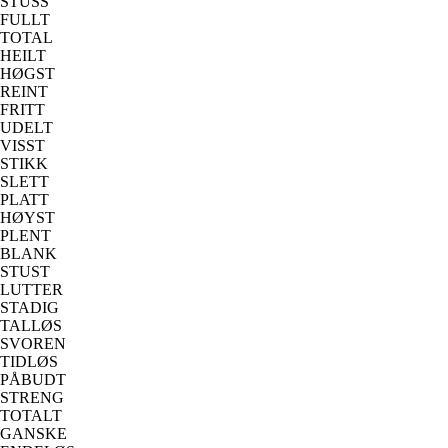
STUSS
FULLT
TOTAL
HEILT
HØGST
REINT
FRITT
UDELT
VISST
STIKK
SLETT
PLATT
HØYST
PLENT
BLANK
STUST
LUTTER
STADIG
TALLØS
SVOREN
TIDLØS
PÅBUDT
STRENG
TOTALT
GANSKE