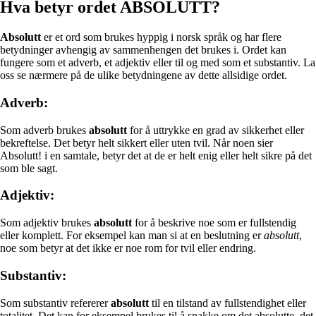
Hva betyr ordet ABSOLUTT?
Absolutt
er et ord som brukes hyppig i norsk språk og har flere
betydninger avhengig av sammenhengen det brukes i. Ordet kan
fungere som et adverb, et adjektiv eller til og med som et substantiv. La
oss se nærmere på de ulike betydningene av dette allsidige ordet.
Adverb:
Som adverb brukes
absolutt
for å uttrykke en grad av sikkerhet eller
bekreftelse. Det betyr helt sikkert eller uten tvil. Når noen sier
Absolutt! i en samtale, betyr det at de er helt enig eller helt sikre på det
som ble sagt.
Adjektiv:
Som adjektiv brukes
absolutt
for å beskrive noe som er fullstendig
eller komplett. For eksempel kan man si at en beslutning er
absolutt
,
noe som betyr at det ikke er noe rom for tvil eller endring.
Substantiv:
Som substantiv refererer
absolutt
til en tilstand av fullstendighet eller
totalitet. Det kan for eksempel brukes til å snakke om det absolutte, det