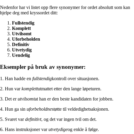
Nedenfor har vi listet opp flere synonymer for ordet absolutt som kan
hjelpe deg med kryssordet ditt:
Fullstendig
Komplett
Utvilsomt
Uforbeholden
Definitiv
Utvetydig
Uendelig
Eksempler på bruk av synonymer:
1. Han hadde en
fullstendig
kontroll over situasjonen.
2. Hun var
komplett
utmattet etter den lange løpeturen.
3. Det er
utvilsomt
at han er den beste kandidaten for jobben.
4. Hun ga sin
uforbeholdne
støtte til veldedighetsaksjonen.
5. Svaret var
definitivt
, og det var ingen tvil om det.
6. Hans instruksjoner var
utvetydige
og enkle å følge.