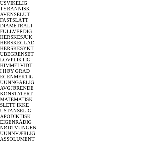
USVIKELIG
TYRANNISK
AVENSELUT
FASTSLÅTT
DIAMETRALT
FULLVERDIG
HERSKESJUK
HERSKEGLAD
HERSKESYKT
UBEGRENSET
LOVPLIKTIG
HIMMELVIDT
I HØY GRAD
EGENMEKTIG
UUNNGÅELIG
AVGJØRENDE
KONSTATERT
MATEMATISK
SLETT IKKE
USTANSELIG
APODIKTISK
EIGENRÅDIG
NØDTVUNGEN
UUNNVÆRLIG
ASSOLUMENT