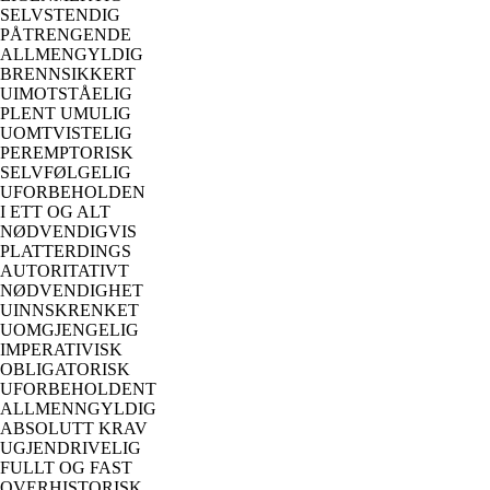
SELVSTENDIG
PÅTRENGENDE
ALLMENGYLDIG
BRENNSIKKERT
UIMOTSTÅELIG
PLENT UMULIG
UOMTVISTELIG
PEREMPTORISK
SELVFØLGELIG
UFORBEHOLDEN
I ETT OG ALT
NØDVENDIGVIS
PLATTERDINGS
AUTORITATIVT
NØDVENDIGHET
UINNSKRENKET
UOMGJENGELIG
IMPERATIVISK
OBLIGATORISK
UFORBEHOLDENT
ALLMENNGYLDIG
ABSOLUTT KRAV
UGJENDRIVELIG
FULLT OG FAST
OVERHISTORISK