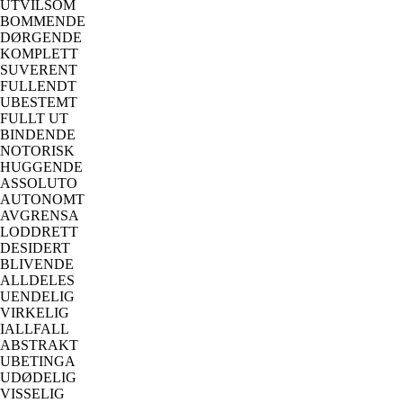
UTVILSOM
BOMMENDE
DØRGENDE
KOMPLETT
SUVERENT
FULLENDT
UBESTEMT
FULLT UT
BINDENDE
NOTORISK
HUGGENDE
ASSOLUTO
AUTONOMT
AVGRENSA
LODDRETT
DESIDERT
BLIVENDE
ALLDELES
UENDELIG
VIRKELIG
IALLFALL
ABSTRAKT
UBETINGA
UDØDELIG
VISSELIG