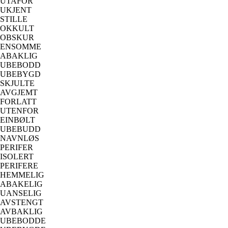
UTAFOR
UKJENT
STILLE
OKKULT
OBSKUR
ENSOMME
ABAKLIG
UBEBODD
UBEBYGD
SKJULTE
AVGJEMT
FORLATT
UTENFOR
EINBØLT
UBEBUDD
NAVNLØS
PERIFER
ISOLERT
PERIFERE
HEMMELIG
ABAKELIG
UANSELIG
AVSTENGT
AVBAKLIG
UBEBODDE