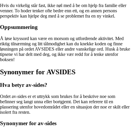
Hvis du virkelig står fast, ikke nøl med å be om hjelp fra familie eller
venner. To hoder tenker ofte bedre enn ett, og en annen persons
perspektiv kan hjelpe deg med å se problemet fra en ny vinkel.
Oppsummering
Å løse kryssord kan være en morsom og utfordrende aktivitet. Med
riktig tilnærming og litt tålmodighet kan du knekke koden og finne
løsningen på ordet AVSIDES eller andre vanskelige ord. Husk å bruke
tipsene vi har delt med deg, og ikke vær redd for å tenke utenfor
boksen!
Synonymer for AVSIDES
Hva betyr av-sides?
Ordet av-sides er et uttrykk som brukes for å beskrive noe som
befinner seg langt unna eller bortgjemt. Det kan referere til en
plassering utenfor hovedområdet eller en situasjon der noe er skilt eller
isolert fra resten.
Synonymer for av-sides