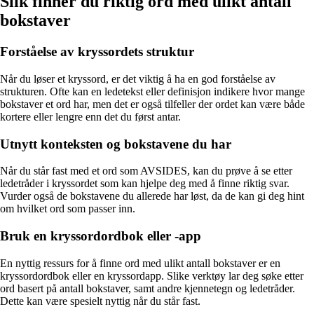
Slik finner du riktig ord med ulikt antall
bokstaver
Forståelse av kryssordets struktur
Når du løser et kryssord, er det viktig å ha en god forståelse av
strukturen. Ofte kan en ledetekst eller definisjon indikere hvor mange
bokstaver et ord har, men det er også tilfeller der ordet kan være både
kortere eller lengre enn det du først antar.
Utnytt konteksten og bokstavene du har
Når du står fast med et ord som AVSIDES, kan du prøve å se etter
ledetråder i kryssordet som kan hjelpe deg med å finne riktig svar.
Vurder også de bokstavene du allerede har løst, da de kan gi deg hint
om hvilket ord som passer inn.
Bruk en kryssordordbok eller -app
En nyttig ressurs for å finne ord med ulikt antall bokstaver er en
kryssordordbok eller en kryssordapp. Slike verktøy lar deg søke etter
ord basert på antall bokstaver, samt andre kjennetegn og ledetråder.
Dette kan være spesielt nyttig når du står fast.