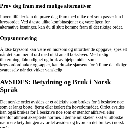
Prøv deg fram med mulige alternativer
I noen tilfeller kan du prøve deg fram med ulike ord som passer inn i
kryssordet. Ved å teste ulike kombinasjoner og være åpen for
alternative løsninger, kan du til slutt komme fram til det riktige ordet.
Oppsummering
Å løse kryssord kan være en morsom og utfordrende oppgave, spesielt
når det kommer til ord med ulikt antall bokstaver. Med riktig
tilnærming, tålmodighet og bruk av hjelpemidler som
kryssordordbøker og -apper, kan du øke sjansene for å finne det riktige
svaret selv når det virker vanskelig.
AVSIDES: Betydning og Bruk i Norsk
Språk
Det norske ordet avsides er et adjektiv som brukes for å beskrive noe
som er langt borte, fjernt eller isolert fra hovedområdet. Ordet avsides
kan også brukes for å beskrive noe som er utenfor allfarvei eller
utenfor allment aksepterte normer. I denne artikkelen skal vi utforske
nærmere betydningen av ordet avsides og hvordan det brukes i norsk
språk.