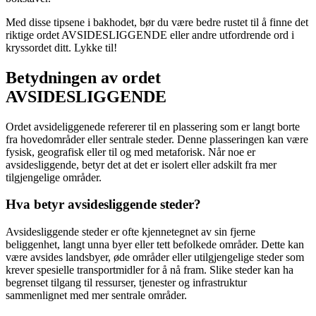
Med disse tipsene i bakhodet, bør du være bedre rustet til å finne det
riktige ordet AVSIDESLIGGENDE eller andre utfordrende ord i
kryssordet ditt. Lykke til!
Betydningen av ordet
AVSIDESLIGGENDE
Ordet avsideliggenede refererer til en plassering som er langt borte
fra hovedområder eller sentrale steder. Denne plasseringen kan være
fysisk, geografisk eller til og med metaforisk. Når noe er
avsidesliggende, betyr det at det er isolert eller adskilt fra mer
tilgjengelige områder.
Hva betyr avsidesliggende steder?
Avsidesliggende steder er ofte kjennetegnet av sin fjerne
beliggenhet, langt unna byer eller tett befolkede områder. Dette kan
være avsides landsbyer, øde områder eller utilgjengelige steder som
krever spesielle transportmidler for å nå fram. Slike steder kan ha
begrenset tilgang til ressurser, tjenester og infrastruktur
sammenlignet med mer sentrale områder.