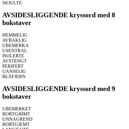
SKJULTE
AVSIDESLIGGENDE kryssord med 8
bokstaver
HEMMELIG
AVBAKLIG
UBEMERKA
USENTRAL
ISOLERTE
AVSTENGT
PERIFERT
UANSELIG
BLÅFJERN
AVSIDESLIGGENDE kryssord med 9
bokstaver
UBEMERKET
BORTGJØMT
UNNAGREND
BORTGJEMT