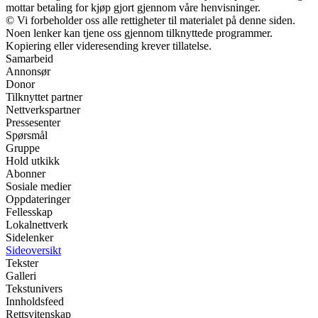
mottar betaling for kjøp gjort gjennom våre henvisninger.
© Vi forbeholder oss alle rettigheter til materialet på denne siden.
Noen lenker kan tjene oss gjennom tilknyttede programmer.
Kopiering eller videresending krever tillatelse.
Samarbeid
Annonsør
Donor
Tilknyttet partner
Nettverkspartner
Pressesenter
Spørsmål
Gruppe
Hold utkikk
Abonner
Sosiale medier
Oppdateringer
Fellesskap
Lokalnettverk
Sidelenker
Sideoversikt
Tekster
Galleri
Tekstunivers
Innholdsfeed
Rettsvitenskap