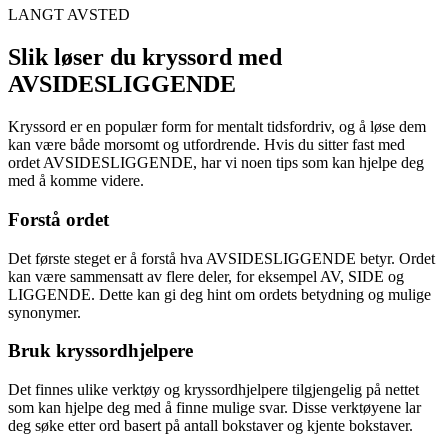
LANGT AVSTED
Slik løser du kryssord med
AVSIDESLIGGENDE
Kryssord er en populær form for mentalt tidsfordriv, og å løse dem
kan være både morsomt og utfordrende. Hvis du sitter fast med
ordet AVSIDESLIGGENDE, har vi noen tips som kan hjelpe deg
med å komme videre.
Forstå ordet
Det første steget er å forstå hva AVSIDESLIGGENDE betyr. Ordet
kan være sammensatt av flere deler, for eksempel AV, SIDE og
LIGGENDE. Dette kan gi deg hint om ordets betydning og mulige
synonymer.
Bruk kryssordhjelpere
Det finnes ulike verktøy og kryssordhjelpere tilgjengelig på nettet
som kan hjelpe deg med å finne mulige svar. Disse verktøyene lar
deg søke etter ord basert på antall bokstaver og kjente bokstaver.