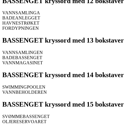
BASSENGET kryssord med 12 bokstaver
VANNSAMLINGA
BADEANLEGGET
HAVNESTRØKET
FORDYPNINGEN
BASSENGET kryssord med 13 bokstaver
VANNSAMLINGEN
BADEBASSENGET
VANNMAGASINET
BASSENGET kryssord med 14 bokstaver
SWIMMINGPOOLEN
VANNBEHOLDEREN
BASSENGET kryssord med 15 bokstaver
SVØMMEBASSENGET
OLJERESERVOARET