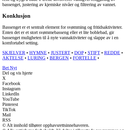
bassenget, justering av kjemiske nivåer og filtrering av vannet.
Konklusjon
Bassenget er et sentralt element for svømming og fritidsaktiviteter.
Enten det er et stort svømmebasseng eller et lite boblebad, gir
bassenget muligheten til å nyte vannaktiviteter og slappe av i en
komfortabel setting.
SKJELVER
•
HYMNE
•
JUSTERT
•
DOP
•
STIFT
•
REDDE
•
AKTELSE
•
LURING
•
BERGEN
•
FORTELLE
•
Bet Nyt
Del og vis hjerte
X
Facebook
Instagram
LinkedIn
YouTube
Pinterest
TikTok
Mail
RSS
© Alt innhold tilhører opphavsrettsinnehaveren.