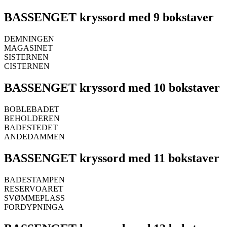
BASSENGET kryssord med 9 bokstaver
DEMNINGEN
MAGASINET
SISTERNEN
CISTERNEN
BASSENGET kryssord med 10 bokstaver
BOBLEBADET
BEHOLDEREN
BADESTEDET
ANDEDAMMEN
BASSENGET kryssord med 11 bokstaver
BADESTAMPEN
RESERVOARET
SVØMMEPLASS
FORDYPNINGA