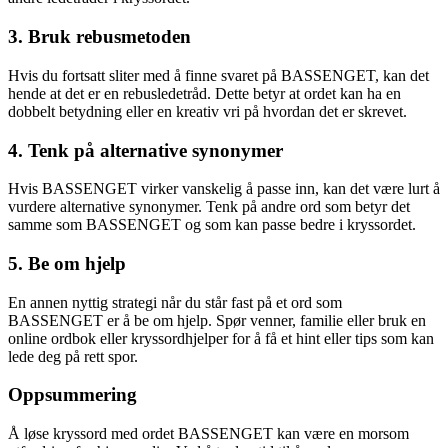
3. Bruk rebusmetoden
Hvis du fortsatt sliter med å finne svaret på BASSENGET, kan det
hende at det er en rebusledetråd. Dette betyr at ordet kan ha en
dobbelt betydning eller en kreativ vri på hvordan det er skrevet.
4. Tenk på alternative synonymer
Hvis BASSENGET virker vanskelig å passe inn, kan det være lurt å
vurdere alternative synonymer. Tenk på andre ord som betyr det
samme som BASSENGET og som kan passe bedre i kryssordet.
5. Be om hjelp
En annen nyttig strategi når du står fast på et ord som
BASSENGET er å be om hjelp. Spør venner, familie eller bruk en
online ordbok eller kryssordhjelper for å få et hint eller tips som kan
lede deg på rett spor.
Oppsummering
Å løse kryssord med ordet BASSENGET kan være en morsom