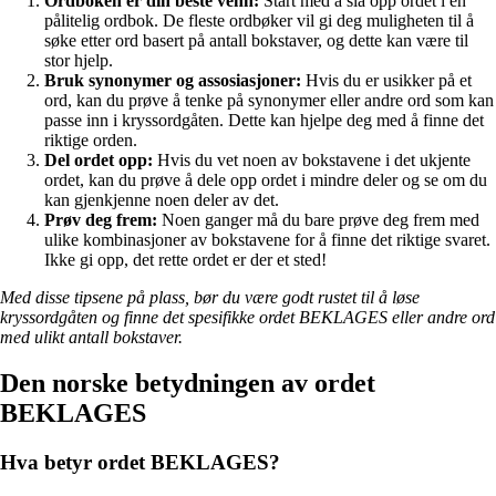
Ordboken er din beste venn:
Start med å slå opp ordet i en
pålitelig ordbok. De fleste ordbøker vil gi deg muligheten til å
søke etter ord basert på antall bokstaver, og dette kan være til
stor hjelp.
Bruk synonymer og assosiasjoner:
Hvis du er usikker på et
ord, kan du prøve å tenke på synonymer eller andre ord som kan
passe inn i kryssordgåten. Dette kan hjelpe deg med å finne det
riktige orden.
Del ordet opp:
Hvis du vet noen av bokstavene i det ukjente
ordet, kan du prøve å dele opp ordet i mindre deler og se om du
kan gjenkjenne noen deler av det.
Prøv deg frem:
Noen ganger må du bare prøve deg frem med
ulike kombinasjoner av bokstavene for å finne det riktige svaret.
Ikke gi opp, det rette ordet er der et sted!
Med disse tipsene på plass, bør du være godt rustet til å løse
kryssordgåten og finne det spesifikke ordet BEKLAGES eller andre ord
med ulikt antall bokstaver.
Den norske betydningen av ordet
BEKLAGES
Hva betyr ordet BEKLAGES?