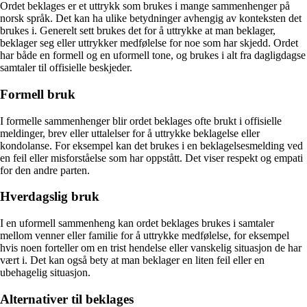
Ordet beklages er et uttrykk som brukes i mange sammenhenger på
norsk språk. Det kan ha ulike betydninger avhengig av konteksten det
brukes i. Generelt sett brukes det for å uttrykke at man beklager,
beklager seg eller uttrykker medfølelse for noe som har skjedd. Ordet
har både en formell og en uformell tone, og brukes i alt fra dagligdagse
samtaler til offisielle beskjeder.
Formell bruk
I formelle sammenhenger blir ordet beklages ofte brukt i offisielle
meldinger, brev eller uttalelser for å uttrykke beklagelse eller
kondolanse. For eksempel kan det brukes i en beklagelsesmelding ved
en feil eller misforståelse som har oppstått. Det viser respekt og empati
for den andre parten.
Hverdagslig bruk
I en uformell sammenheng kan ordet beklages brukes i samtaler
mellom venner eller familie for å uttrykke medfølelse, for eksempel
hvis noen forteller om en trist hendelse eller vanskelig situasjon de har
vært i. Det kan også bety at man beklager en liten feil eller en
ubehagelig situasjon.
Alternativer til beklages