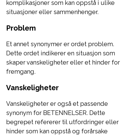
komplikasjoner som kan oppstå i ulike
situasjoner eller sammenhenger.
Problem
Et annet synonymer er ordet problem.
Dette ordet indikerer en situasjon som
skaper vanskeligheter eller et hinder for
fremgang.
Vanskeligheter
Vanskeligheter er også et passende
synonym for BETENNELSER. Dette
begrepet refererer til utfordringer eller
hinder som kan oppstå og forårsake