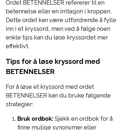
Ordet BETENNELSER refererer til en
betennelse eller en irritasjon i kroppen.
Dette ordet kan være utfordrende å fylle
inn i et kryssord, men ved å følge noen
enkle tips kan du løse kryssordet mer
effektivt.
Tips for å løse kryssord med
BETENNELSER
For å løse et kryssord med ordet
BETENNELSER kan du bruke følgende
strategier:
Bruk ordbok:
Sjekk en ordbok for å
finne mulige synonymer eller