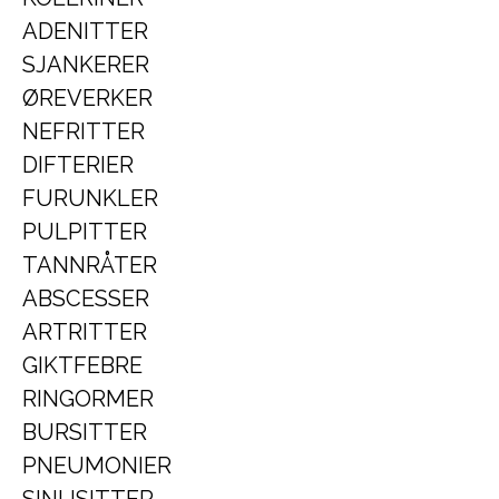
ADENITTER
SJANKERER
ØREVERKER
NEFRITTER
DIFTERIER
FURUNKLER
PULPITTER
TANNRÅTER
ABSCESSER
ARTRITTER
GIKTFEBRE
RINGORMER
BURSITTER
PNEUMONIER