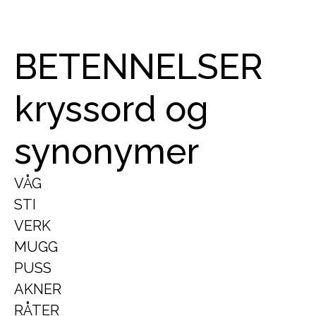
BETENNELSER
kryssord og
synonymer
VÅG
STI
VERK
MUGG
PUSS
AKNER
RÅTER