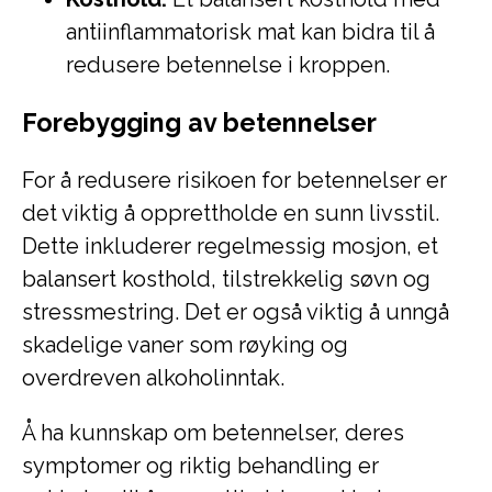
antiinflammatorisk mat kan bidra til å
redusere betennelse i kroppen.
Forebygging av betennelser
For å redusere risikoen for betennelser er
det viktig å opprettholde en sunn livsstil.
Dette inkluderer regelmessig mosjon, et
balansert kosthold, tilstrekkelig søvn og
stressmestring. Det er også viktig å unngå
skadelige vaner som røyking og
overdreven alkoholinntak.
Å ha kunnskap om betennelser, deres
symptomer og riktig behandling er