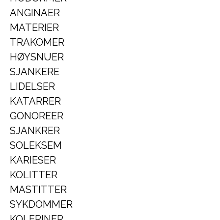
ANGINAER
MATERIER
TRAKOMER
HØYSNUER
SJANKERE
LIDELSER
KATARRER
GONOREER
SJANKRER
SOLEKSEM
KARIESER
KOLITTER
MASTITTER
SYKDOMMER
KOLERINER