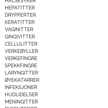
HALSESYKER
HEPATITTER
DRYPPERTER
KERATITTER
VAGINITTER
GINGIVITTER
CELLULITTER
VERKEBYLLER
VERKEFINGRE
SPEKKFINGRE
LARYNGITTER
ØYEKATARRER
INFEKSJONER
HUDLIDELSER
MENINGITTER