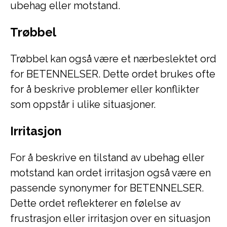
ubehag eller motstand.
Trøbbel
Trøbbel kan også være et nærbeslektet ord
for BETENNELSER. Dette ordet brukes ofte
for å beskrive problemer eller konflikter
som oppstår i ulike situasjoner.
Irritasjon
For å beskrive en tilstand av ubehag eller
motstand kan ordet irritasjon også være en
passende synonymer for BETENNELSER.
Dette ordet reflekterer en følelse av
frustrasjon eller irritasjon over en situasjon