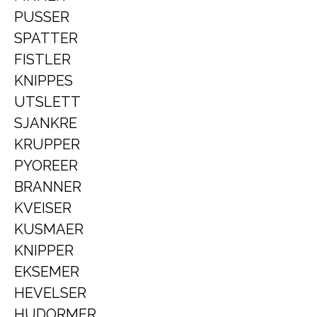
PUSSER
SPATTER
FISTLER
KNIPPES
UTSLETT
SJANKRE
KRUPPER
PYOREER
BRANNER
KVEISER
KUSMAER
KNIPPER
EKSEMER
HEVELSER
HUDORMER