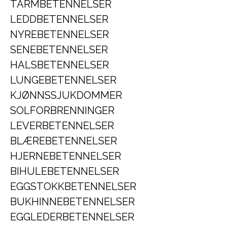
TARMBETENNELSER
LEDDBETENNELSER
NYREBETENNELSER
SENEBETENNELSER
HALSBETENNELSER
LUNGEBETENNELSER
KJØNNSSJUKDOMMER
SOLFORBRENNINGER
LEVERBETENNELSER
BLÆREBETENNELSER
HJERNEBETENNELSER
BIHULEBETENNELSER
EGGSTOKKBETENNELSER
BUKHINNEBETENNELSER
EGGLEDERBETENNELSER