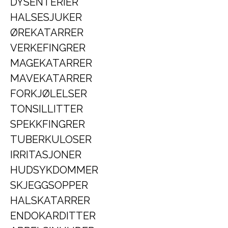
DYSENTERIER
HALSESJUKER
ØREKATARRER
VERKEFINGRER
MAGEKATARRER
MAVEKATARRER
FORKJØLELSER
TONSILLITTER
SPEKKFINGRER
TUBERKULOSER
IRRITASJONER
HUDSYKDOMMER
SKJEGGSOPPER
HALSKATARRER
ENDOKARDITTER