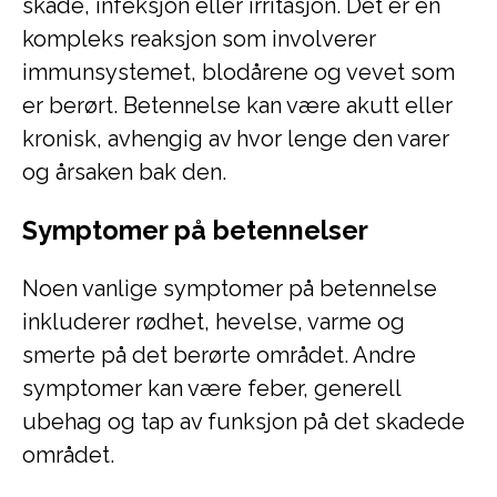
skade, infeksjon eller irritasjon. Det er en
kompleks reaksjon som involverer
immunsystemet, blodårene og vevet som
er berørt. Betennelse kan være akutt eller
kronisk, avhengig av hvor lenge den varer
og årsaken bak den.
Symptomer på betennelser
Noen vanlige symptomer på betennelse
inkluderer rødhet, hevelse, varme og
smerte på det berørte området. Andre
symptomer kan være feber, generell
ubehag og tap av funksjon på det skadede
området.