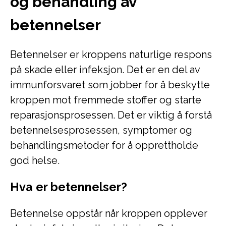
og behandling av
betennelser
Betennelser er kroppens naturlige respons
på skade eller infeksjon. Det er en del av
immunforsvaret som jobber for å beskytte
kroppen mot fremmede stoffer og starte
reparasjonsprosessen. Det er viktig å forstå
betennelsesprosessen, symptomer og
behandlingsmetoder for å opprettholde
god helse.
Hva er betennelser?
Betennelse oppstår når kroppen opplever