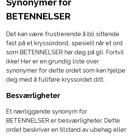
Synonymer for
BETENNELSER
Det kan være frustrerende å bli sittende
fast på et kryssordord, spesielt når et ord
som BETENNELSER har deg på gli. Fortvil
ikke! Her er en grundig liste over
synonymer for dette ordet som kan hjelpe
deg med å fullføre kryssordet ditt.
Besværligheter
Et nærliggende synonym for
BETENNELSER er besværligheter. Dette
ordet beskriver en tilstand av ubehag eller