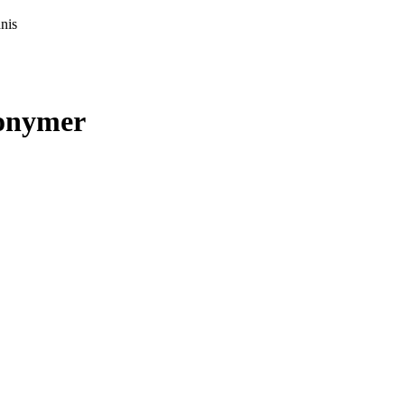
nis
onymer