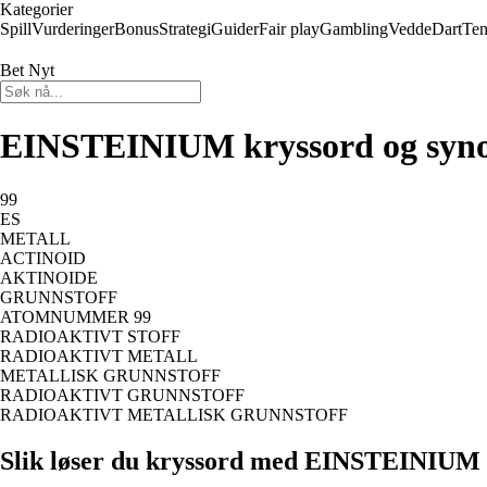
Kategorier
Spill
Vurderinger
Bonus
Strategi
Guider
Fair play
Gambling
Vedde
Dart
Ten
Bet Nyt
EINSTEINIUM kryssord og syn
99
ES
METALL
ACTINOID
AKTINOIDE
GRUNNSTOFF
ATOMNUMMER 99
RADIOAKTIVT STOFF
RADIOAKTIVT METALL
METALLISK GRUNNSTOFF
RADIOAKTIVT GRUNNSTOFF
RADIOAKTIVT METALLISK GRUNNSTOFF
Slik løser du kryssord med EINSTEINIUM