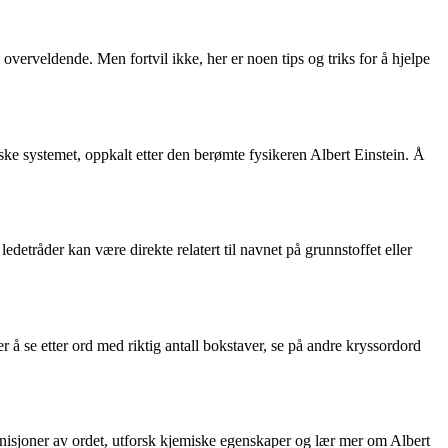
rveldende. Men fortvil ikke, her er noen tips og triks for å hjelpe
ske systemet, oppkalt etter den berømte fysikeren Albert Einstein. Å
edetråder kan være direkte relatert til navnet på grunnstoffet eller
r å se etter ord med riktig antall bokstaver, se på andre kryssordord
inisjoner av ordet, utforsk kjemiske egenskaper og lær mer om Albert