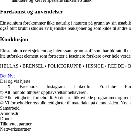
håndtere og krever spesielle sikkerhetstiltak.
Forekomst og anvendelser
Einsteinium forekommer ikke naturlig i naturen på grunn av sin ustabile
også blitt brukt i studier av kjemiske reaksjoner og som kilde til andre r
Konklusjon
Einsteinium er et sjeldent og interessant grunnstoff som har bidratt til
lite utforsket element som fortsetter å fascinere forskere over hele verde
HELLAS
•
BRENSEL
•
FOLKEGRUPPE
•
HISSIGE
•
REDDE
•
Bet Nyt
Del og vis hjerte
X
Facebook
Instagram
LinkedIn
YouTube
Pin
© Alt innhold tilhører opphavsrettsinnehaveren.
© Alle rettigheter forbeholdt. Vi deltar i tilknyttede programmer og mot
© Vi forbeholder oss alle rettigheter til materialet på denne siden. Noe
Samarbeid
Annonsør
Donor
Tilknyttet partner
Nettverkspartner