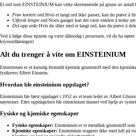
Et ord som EINSTEINIUM kan virke skremmende på grunn av antall bokst
Prøv kortere ord:
Hvis et langt ord ikke passer, kan du prøve å f
Utforsk lengre ord:
Noen ganger kan det være enklest å tenke uten
Del opp orde:
Hvis du sliter med et langt ord, kan du prøve å del
Ved å følge disse tipsene og være tålmodig i prosessen, vil du ha størr
kryssordløsingen!
Alt du trenger å vite om EINSTEINIUM
Einsteinium er et kunstig fremstilt kjemisk grunnstoff med den kjemisk
fysikeren Albert Einstein.
Hvordan ble einsteinium oppdaget?
Einsteinium ble først oppdaget i 1952 av et team ledet av Albert Ghior
nøytroner. Etter oppdagelsen ble einsteinium dannet ved hjelp av synteti
Fysiske og kjemiske egenskaper
Fysiske egenskaper:
Einsteinium er et metallisk grunnstoff som e
Kjemiske egenskaper:
Einsteinium reagerer ikke med luft på rom