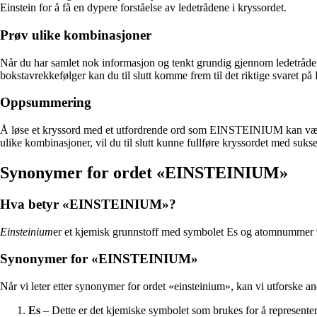
Einstein for å få en dypere forståelse av ledetrådene i kryssordet.
Prøv ulike kombinasjoner
Når du har samlet nok informasjon og tenkt grundig gjennom ledetråden
bokstavrekkefølger kan du til slutt komme frem til det riktige svare
Oppsummering
Å løse et kryssord med et utfordrende ord som EINSTEINIUM kan være gi
ulike kombinasjoner, vil du til slutt kunne fullføre kryssordet med sukse
Synonymer for ordet «EINSTEINIUM»
Hva betyr «EINSTEINIUM»?
Einsteinium
er et kjemisk grunnstoff med symbolet Es og atomnummer 99.
Synonymer for «EINSTEINIUM»
Når vi leter etter synonymer for ordet «einsteinium», kan vi utforske an
Es
– Dette er det kjemiske symbolet som brukes for å represente