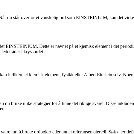
år du står overfor et vanskelig ord som EINSTEINIUM, kan det virke ove
 ordet EINSTEINIUM. Dette er navnet på et kjemisk element i det periodi
 ledetråder i kryssordet.
an indikere et kjemisk element, fysikk eller Albert Einstein selv. Noen l
u bruke ulike strategier for å finne det riktige svaret. Disse inkludere
den.
ære lurt å bruke ordbøker eller annet referansemateriell. Søk etter def