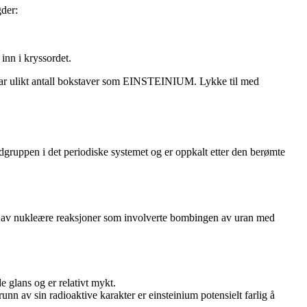
der:
inn i kryssordet.
det har ulikt antall bokstaver som EINSTEINIUM. Lykke til med
dgruppen i det periodiske systemet og er oppkalt etter den berømte
ltat av nukleære reaksjoner som involverte bombingen av uran med
e glans og er relativt mykt.
n av sin radioaktive karakter er einsteinium potensielt farlig å