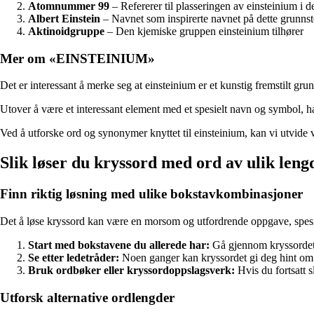
Atomnummer 99
– Refererer til plasseringen av einsteinium i d
Albert Einstein
– Navnet som inspirerte navnet på dette grunnst
Aktinoidgruppe
– Den kjemiske gruppen einsteinium tilhører
Mer om «EINSTEINIUM»
Det er interessant å merke seg at einsteinium er et kunstig fremstilt gru
Utover å være et interessant element med et spesielt navn og symbol, 
Ved å utforske ord og synonymer knyttet til einsteinium, kan vi utvide
Slik løser du kryssord med ord av ulik leng
Finn riktig løsning med ulike bokstavkombinasjoner
Det å løse kryssord kan være en morsom og utfordrende oppgave, spesiel
Start med bokstavene du allerede har:
Gå gjennom kryssordet o
Se etter ledetråder:
Noen ganger kan kryssordet gi deg hint om d
Bruk ordbøker eller kryssordoppslagsverk:
Hvis du fortsatt s
Utforsk alternative ordlengder