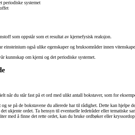
et periodiske systemet
offet
nnstoff som oppstår som et resultat av kjernefysisk reaksjon.
har einsteinium også ulike egenskaper og bruksområder innen vitenskap
 vår kunnskap om kjemi og det periodiske systemet.
de
t når du står fast på et ord med ulikt antall bokstaver, som for eksem
g se på de bokstavene du allerede har til rådighet. Dette kan hjelpe de
et ukjente ordet. Ta hensyn til eventuelle ledetråder eller tematiske 
liter med å finne det rette ordet, kan du bruke ordbøker eller kryssord