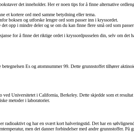
aver det inneholder. Her er noen tips for å finne alternative ordleng
inne et kortere ord med samme betydning eller tema.
for boksen og utforske lengre ord som passer inn i kryssordet.
e det opp i mindre deler og se om du kan finne flere små ord som passer 
e sjanse for å finne det riktige ordet i kryssordpusselen din, selv om 
e betegnelsen Es og atomnummer 99. Dette grunnstoffet tilhører aktinoi
so ved Universitetet i California, Berkeley. Dette skjedde som et resu
ske metoder i laboratorier.
r radioaktivt og har en svært kort halveringstid. Det har en sølvlignend
temperatur, men det danner forbindelser med andre grunnstoffer. På grun