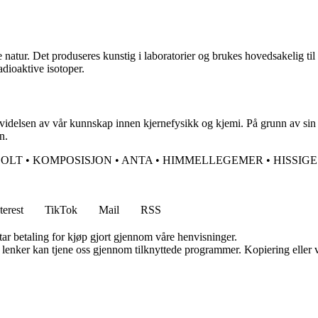
 natur. Det produseres kunstig i laboratorier og brukes hovedsakelig til
adioaktive isotoper.
 utvidelsen av vår kunnskap innen kjernefysikk og kjemi. På grunn av sin 
n.
BOLT
•
KOMPOSISJON
•
ANTA
•
HIMMELLEGEMER
•
HISSIGE
terest
TikTok
Mail
RSS
tar betaling for kjøp gjort gjennom våre henvisninger.
n lenker kan tjene oss gjennom tilknyttede programmer. Kopiering eller v