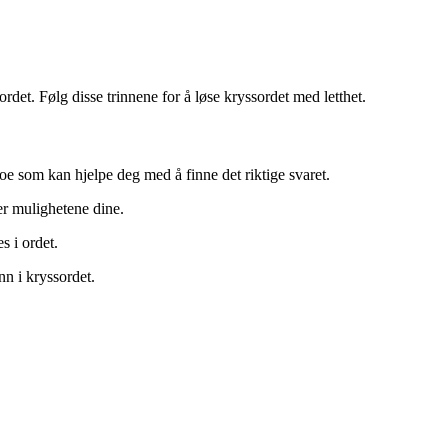
t. Følg disse trinnene for å løse kryssordet med letthet.
oe som kan hjelpe deg med å finne det riktige svaret.
r mulighetene dine.
 i ordet.
n i kryssordet.