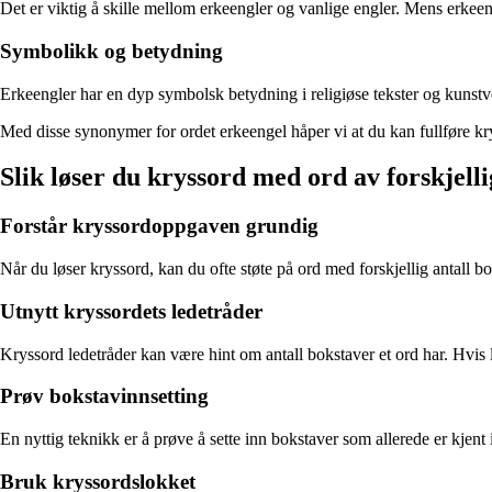
Det er viktig å skille mellom erkeengler og vanlige engler. Mens erkee
Symbolikk og betydning
Erkeengler har en dyp symbolsk betydning i religiøse tekster og kunst
Med disse synonymer for ordet erkeengel håper vi at du kan fullføre kry
Slik løser du kryssord med ord av forskjelli
Forstår kryssordoppgaven grundig
Når du løser kryssord, kan du ofte støte på ord med forskjellig antall bo
Utnytt kryssordets ledetråder
Kryssord ledetråder kan være hint om antall bokstaver et ord har. Hvis le
Prøv bokstavinnsetting
En nyttig teknikk er å prøve å sette inn bokstaver som allerede er kjent 
Bruk kryssordslokket