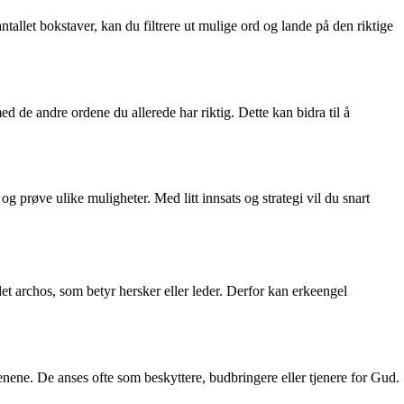
tallet bokstaver, kan du filtrere ut mulige ord og lande på den riktige
d de andre ordene du allerede har riktig. Dette kan bidra til å
g prøve ulike muligheter. Med litt innsats og strategi vil du snart
et archos, som betyr hersker eller leder. Derfor kan erkeengel
ene. De anses ofte som beskyttere, budbringere eller tjenere for Gud.