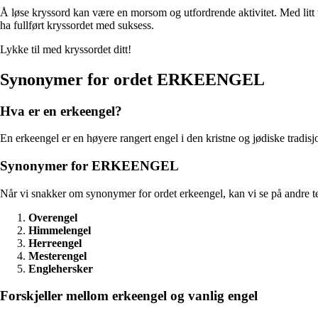
Å løse kryssord kan være en morsom og utfordrende aktivitet. Med litt
ha fullført kryssordet med suksess.
Lykke til med kryssordet ditt!
Synonymer for ordet ERKEENGEL
Hva er en erkeengel?
En erkeengel er en høyere rangert engel i den kristne og jødiske tradis
Synonymer for ERKEENGEL
Når vi snakker om synonymer for ordet erkeengel, kan vi se på andre t
Overengel
Himmelengel
Herreengel
Mesterengel
Englehersker
Forskjeller mellom erkeengel og vanlig engel