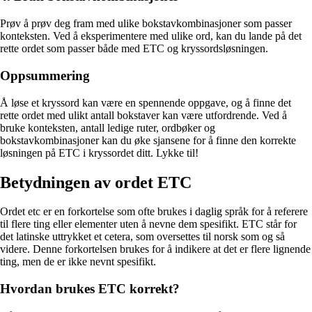
Prøv å prøv deg fram med ulike bokstavkombinasjoner som passer
konteksten. Ved å eksperimentere med ulike ord, kan du lande på det
rette ordet som passer både med ETC og kryssordsløsningen.
Oppsummering
Å løse et kryssord kan være en spennende oppgave, og å finne det
rette ordet med ulikt antall bokstaver kan være utfordrende. Ved å
bruke konteksten, antall ledige ruter, ordbøker og
bokstavkombinasjoner kan du øke sjansene for å finne den korrekte
løsningen på ETC i kryssordet ditt. Lykke til!
Betydningen av ordet ETC
Ordet etc er en forkortelse som ofte brukes i daglig språk for å referere
til flere ting eller elementer uten å nevne dem spesifikt. ETC står for
det latinske uttrykket et cetera, som oversettes til norsk som og så
videre. Denne forkortelsen brukes for å indikere at det er flere lignende
ting, men de er ikke nevnt spesifikt.
Hvordan brukes ETC korrekt?