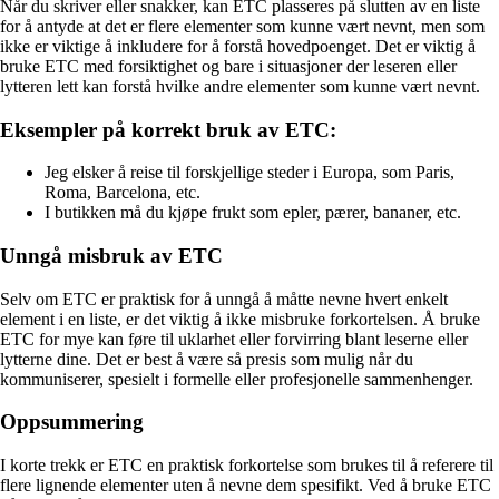
Når du skriver eller snakker, kan ETC plasseres på slutten av en liste
for å antyde at det er flere elementer som kunne vært nevnt, men som
ikke er viktige å inkludere for å forstå hovedpoenget. Det er viktig å
bruke ETC med forsiktighet og bare i situasjoner der leseren eller
lytteren lett kan forstå hvilke andre elementer som kunne vært nevnt.
Eksempler på korrekt bruk av ETC:
Jeg elsker å reise til forskjellige steder i Europa, som Paris,
Roma, Barcelona, etc.
I butikken må du kjøpe frukt som epler, pærer, bananer, etc.
Unngå misbruk av ETC
Selv om ETC er praktisk for å unngå å måtte nevne hvert enkelt
element i en liste, er det viktig å ikke misbruke forkortelsen. Å bruke
ETC for mye kan føre til uklarhet eller forvirring blant leserne eller
lytterne dine. Det er best å være så presis som mulig når du
kommuniserer, spesielt i formelle eller profesjonelle sammenhenger.
Oppsummering
I korte trekk er ETC en praktisk forkortelse som brukes til å referere til
flere lignende elementer uten å nevne dem spesifikt. Ved å bruke ETC