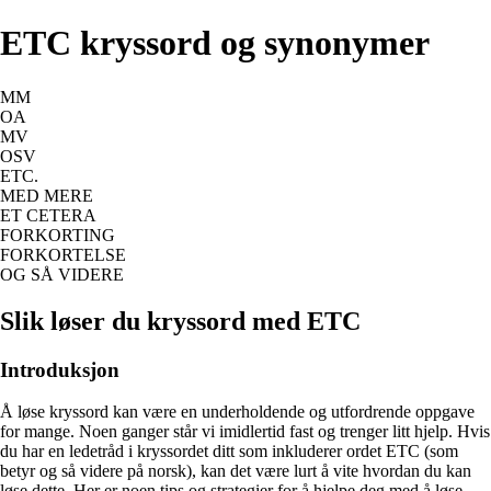
ETC kryssord og synonymer
MM
OA
MV
OSV
ETC.
MED MERE
ET CETERA
FORKORTING
FORKORTELSE
OG SÅ VIDERE
Slik løser du kryssord med ETC
Introduksjon
Å løse kryssord kan være en underholdende og utfordrende oppgave
for mange. Noen ganger står vi imidlertid fast og trenger litt hjelp. Hvis
du har en ledetråd i kryssordet ditt som inkluderer ordet ETC (som
betyr og så videre på norsk), kan det være lurt å vite hvordan du kan
løse dette. Her er noen tips og strategier for å hjelpe deg med å løse