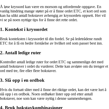
Å løse kryssord kan være en morsom og utfordrende oppgave. En
vanlig hindring mange støter på er å finne ordet ETC, et kort ord som
kan ha ulikt antall bokstaver avhengig av kryssordets oppsett. Her vil
vi se på noen nyttige tips for å finne det rette ordet.
1. Kontekst i kryssordet
Bruk konteksten i kryssordet til din fordel. Se på ledetrådene rundt
ETC for å få en bedre forståelse av hvilket ord som passer best inn.
2. Antall ledige ruter
Kontroller antall ledige ruter for ordet ETC og sammenlign det med
antall bokstaver i ordet du vurderer. Dette kan avsløre om du trenger et
ord med tre, fire eller flere bokstaver.
3. Slå opp i en ordbok
Hvis du fortsatt sliter med å finne det riktige ordet, kan det være lurt å
slå opp i en ordbok. Noen ordbøker lister opp ord etter antall
bokstaver, noe som kan være nyttig i denne sammenhengen.
4. Bruk bokstavkombinasjoner