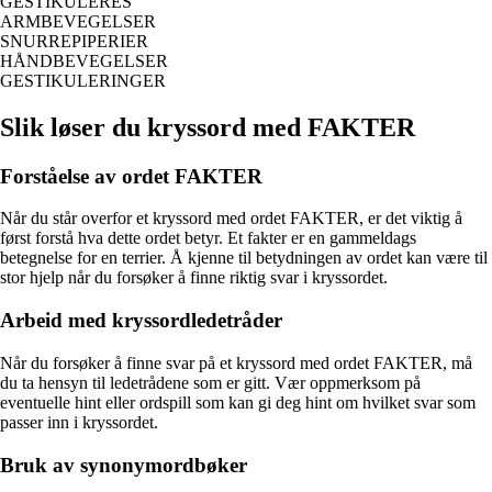
GESTIKULERES
ARMBEVEGELSER
SNURREPIPERIER
HÅNDBEVEGELSER
GESTIKULERINGER
Slik løser du kryssord med FAKTER
Forståelse av ordet FAKTER
Når du står overfor et kryssord med ordet FAKTER, er det viktig å
først forstå hva dette ordet betyr. Et fakter er en gammeldags
betegnelse for en terrier. Å kjenne til betydningen av ordet kan være til
stor hjelp når du forsøker å finne riktig svar i kryssordet.
Arbeid med kryssordledetråder
Når du forsøker å finne svar på et kryssord med ordet FAKTER, må
du ta hensyn til ledetrådene som er gitt. Vær oppmerksom på
eventuelle hint eller ordspill som kan gi deg hint om hvilket svar som
passer inn i kryssordet.
Bruk av synonymordbøker