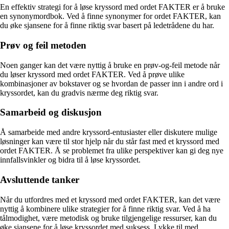
En effektiv strategi for å løse kryssord med ordet FAKTER er å bruke
en synonymordbok. Ved å finne synonymer for ordet FAKTER, kan
du øke sjansene for å finne riktig svar basert på ledetrådene du har.
Prøv og feil metoden
Noen ganger kan det være nyttig å bruke en prøv-og-feil metode når
du løser kryssord med ordet FAKTER. Ved å prøve ulike
kombinasjoner av bokstaver og se hvordan de passer inn i andre ord i
kryssordet, kan du gradvis nærme deg riktig svar.
Samarbeid og diskusjon
Å samarbeide med andre kryssord-entusiaster eller diskutere mulige
løsninger kan være til stor hjelp når du står fast med et kryssord med
ordet FAKTER. Å se problemet fra ulike perspektiver kan gi deg nye
innfallsvinkler og bidra til å løse kryssordet.
Avsluttende tanker
Når du utfordres med et kryssord med ordet FAKTER, kan det være
nyttig å kombinere ulike strategier for å finne riktig svar. Ved å ha
tålmodighet, være metodisk og bruke tilgjengelige ressurser, kan du
øke sjansene for å løse kryssordet med suksess. Lykke til med