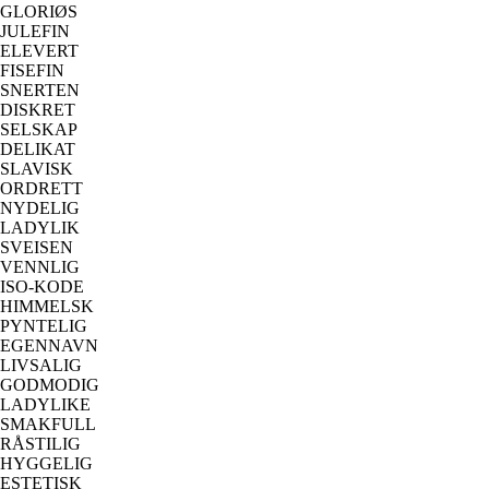
GLORIØS
JULEFIN
ELEVERT
FISEFIN
SNERTEN
DISKRET
SELSKAP
DELIKAT
SLAVISK
ORDRETT
NYDELIG
LADYLIK
SVEISEN
VENNLIG
ISO-KODE
HIMMELSK
PYNTELIG
EGENNAVN
LIVSALIG
GODMODIG
LADYLIKE
SMAKFULL
RÅSTILIG
HYGGELIG
ESTETISK