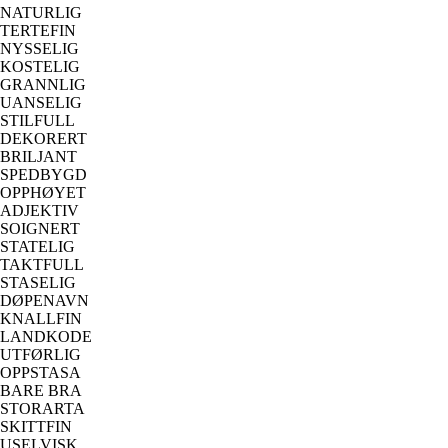
NATURLIG
TERTEFIN
NYSSELIG
KOSTELIG
GRANNLIG
UANSELIG
STILFULL
DEKORERT
BRILJANT
SPEDBYGD
OPPHØYET
ADJEKTIV
SOIGNERT
STATELIG
TAKTFULL
STASELIG
DØPENAVN
KNALLFIN
LANDKODE
UTFØRLIG
OPPSTASA
BARE BRA
STORARTA
SKITTFIN
USELVISK