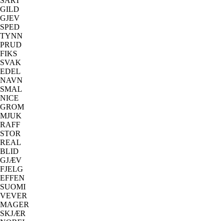
SART
GILD
GJEV
SPED
TYNN
PRUD
FIKS
SVAK
EDEL
NAVN
SMAL
NICE
GROM
MJUK
RAFF
STOR
REAL
BLID
GJÆV
FJELG
EFFEN
SUOMI
VEVER
MAGER
SKJÆR