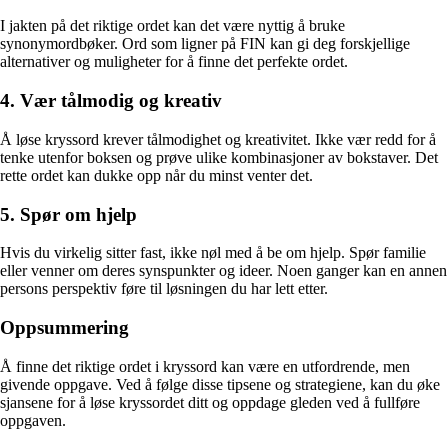
I jakten på det riktige ordet kan det være nyttig å bruke
synonymordbøker. Ord som ligner på FIN kan gi deg forskjellige
alternativer og muligheter for å finne det perfekte ordet.
4. Vær tålmodig og kreativ
Å løse kryssord krever tålmodighet og kreativitet. Ikke vær redd for å
tenke utenfor boksen og prøve ulike kombinasjoner av bokstaver. Det
rette ordet kan dukke opp når du minst venter det.
5. Spør om hjelp
Hvis du virkelig sitter fast, ikke nøl med å be om hjelp. Spør familie
eller venner om deres synspunkter og ideer. Noen ganger kan en annen
persons perspektiv føre til løsningen du har lett etter.
Oppsummering
Å finne det riktige ordet i kryssord kan være en utfordrende, men
givende oppgave. Ved å følge disse tipsene og strategiene, kan du øke
sjansene for å løse kryssordet ditt og oppdage gleden ved å fullføre
oppgaven.