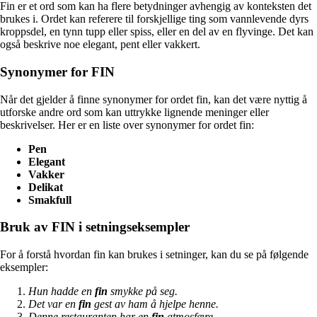
Fin er et ord som kan ha flere betydninger avhengig av konteksten det
brukes i. Ordet kan referere til forskjellige ting som vannlevende dyrs
kroppsdel, en tynn tupp eller spiss, eller en del av en flyvinge. Det kan
også beskrive noe elegant, pent eller vakkert.
Synonymer for FIN
Når det gjelder å finne synonymer for ordet fin, kan det være nyttig å
utforske andre ord som kan uttrykke lignende meninger eller
beskrivelser. Her er en liste over synonymer for ordet fin:
Pen
Elegant
Vakker
Delikat
Smakfull
Bruk av FIN i setningseksempler
For å forstå hvordan fin kan brukes i setninger, kan du se på følgende
eksempler:
Hun hadde en
fin
smykke på seg.
Det var en
fin
gest av ham å hjelpe henne.
Denne restauranten har en
fin
atmosfære.