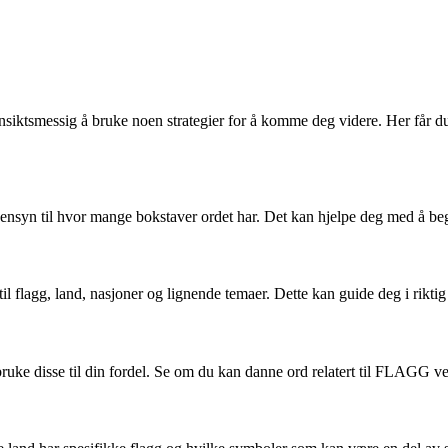
siktsmessig å bruke noen strategier for å komme deg videre. Her får 
nsyn til hvor mange bokstaver ordet har. Det kan hjelpe deg med å begr
t til flagg, land, nasjoner og lignende temaer. Dette kan guide deg i rikti
bruke disse til din fordel. Se om du kan danne ord relatert til FLAGG v