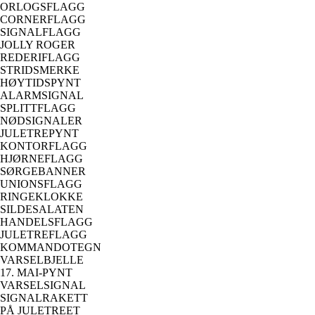
ORLOGSFLAGG
CORNERFLAGG
SIGNALFLAGG
JOLLY ROGER
REDERIFLAGG
STRIDSMERKE
HØYTIDSPYNT
ALARMSIGNAL
SPLITTFLAGG
NØDSIGNALER
JULETREPYNT
KONTORFLAGG
HJØRNEFLAGG
SØRGEBANNER
UNIONSFLAGG
RINGEKLOKKE
SILDESALATEN
HANDELSFLAGG
JULETREFLAGG
KOMMANDOTEGN
VARSELBJELLE
17. MAI-PYNT
VARSELSIGNAL
SIGNALRAKETT
PÅ JULETREET