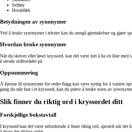
Seiltøy
Heraldikk
Betydningen av synonymer
Ved å bruke synonymer i tekster kan du unngå gjentakelser og gjøre språ
Hvordan bruke synonymer
Når du skriver eller løser kryssord, kan det være lurt å ha en liste m
å utvide ordforrådet på.
Oppsummering
Å kjenne til synonymer for ordet flagg kan være nyttig for å variere sp
gang du står fast i et kryssord, kan du prøve å bruke noen av synonymern
Slik finner du riktig ord i kryssordet ditt
Forskjellige bokstavtall
I kryssord kan det være utfordrende å finne riktig ord, spesielt når det
å finne det riktige ordet.