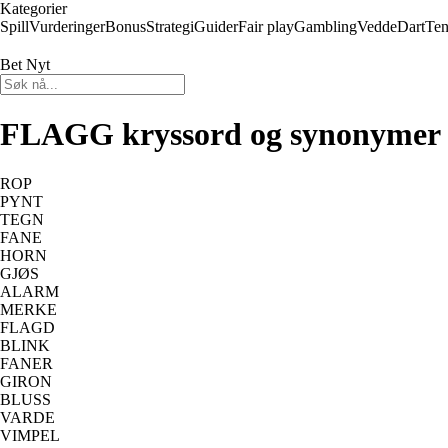
Kategorier
Spill
Vurderinger
Bonus
Strategi
Guider
Fair play
Gambling
Vedde
Dart
Ten
Bet Nyt
FLAGG kryssord og synonymer
ROP
PYNT
TEGN
FANE
HORN
GJØS
ALARM
MERKE
FLAGD
BLINK
FANER
GIRON
BLUSS
VARDE
VIMPEL