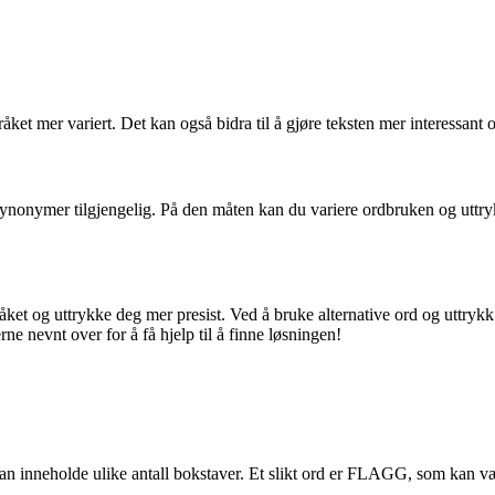
ket mer variert. Det kan også bidra til å gjøre teksten mer interessant 
ed synonymer tilgjengelig. På den måten kan du variere ordbruken og ut
råket og uttrykke deg mer presist. Ved å bruke alternative ord og uttry
e nevnt over for å få hjelp til å finne løsningen!
 kan inneholde ulike antall bokstaver. Et slikt ord er FLAGG, som kan vær