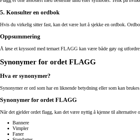
Flagg er ofte assosiert med bestemte land eller symboler. Tenk på hvil
5. Konsulter en ordbok
Hvis du virkelig sitter fast, kan det være lurt å sjekke en ordbok. Or
Oppsummering
Å løse et kryssord med temaet FLAGG kan være både gøy og utfordrende. V
Synonymer for ordet FLAGG
Hva er synonymer?
Synonymer er ord som har en liknende betydning eller som kan brukes om
Synonymer for ordet FLAGG
Når det gjelder ordet flagg, kan det være nyttig å kjenne til alternative
Bannere
Vimpler
Faner
Standarter