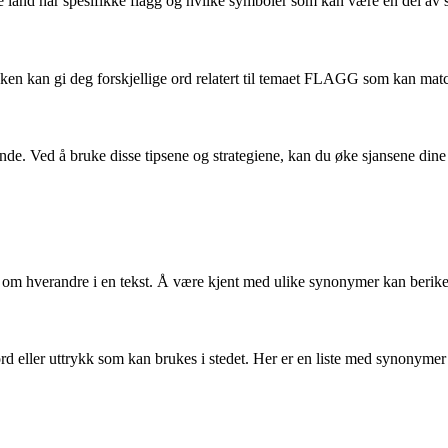
ke land har spesifikke flagg og hvilke symboler som kan være en del av 
dboken kan gi deg forskjellige ord relatert til temaet FLAGG som kan ma
ed å bruke disse tipsene og strategiene, kan du øke sjansene dine for å
 hverandre i en tekst. Å være kjent med ulike synonymer kan berike spr
 ord eller uttrykk som kan brukes i stedet. Her er en liste med synonymer 