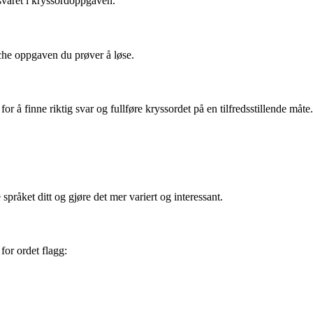
svaret i kryssordoppgaven.
tche oppgaven du prøver å løse.
 finne riktig svar og fullføre kryssordet på en tilfredsstillende måte.
åket ditt og gjøre det mer variert og interessant.
for ordet flagg: