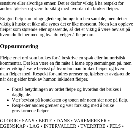
sensitive eller alvorlige emner. Det er derfor viktig å ha respekt for
andres følelser og være forsiktig med hvordan du bruker fleiper.
En god fleip kan bringe glede og humør inn i en samtale, men det er
viktig å huske at ikke alle synes det er like morsomt. Noen kan oppleve
fleiper som støtende eller upassende, så det er viktig å være bevisst på
hvem du fleiper med og hva du velger å fleipe om.
Oppsummering
Fleipe er et ord som brukes for å beskrive en spøk eller humoristisk
kommentar. Det kan være en fin måte å løsne opp stemningen på, men
det er viktig å være bevisst på hvordan man bruker fleiper og hvem
man fleiper med. Respekt for andres grenser og følelser er avgjørende
når det gjelder bruk av humor, inkludert fleiper.
Forstå betydningen av ordet fleipe og hvordan det brukes i
dagligtale.
Vær bevisst på konteksten og tonen når noen sier noe på fleip.
Respekter andres grenser og vær forsiktig med å bruke
grovkornede fleiper.
GLORIE
•
SANS
•
BEITE
•
DANS
•
VAREMERKER
•
EGENSKAP
•
LAG
•
INTERVALLER
•
TVERRTRE
•
PELS
•