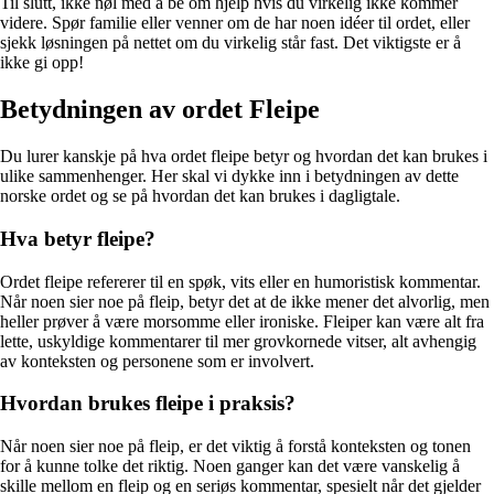
Til slutt, ikke nøl med å be om hjelp hvis du virkelig ikke kommer
videre. Spør familie eller venner om de har noen idéer til ordet, eller
sjekk løsningen på nettet om du virkelig står fast. Det viktigste er å
ikke gi opp!
Betydningen av ordet Fleipe
Du lurer kanskje på hva ordet fleipe betyr og hvordan det kan brukes i
ulike sammenhenger. Her skal vi dykke inn i betydningen av dette
norske ordet og se på hvordan det kan brukes i dagligtale.
Hva betyr fleipe?
Ordet fleipe refererer til en spøk, vits eller en humoristisk kommentar.
Når noen sier noe på fleip, betyr det at de ikke mener det alvorlig, men
heller prøver å være morsomme eller ironiske. Fleiper kan være alt fra
lette, uskyldige kommentarer til mer grovkornede vitser, alt avhengig
av konteksten og personene som er involvert.
Hvordan brukes fleipe i praksis?
Når noen sier noe på fleip, er det viktig å forstå konteksten og tonen
for å kunne tolke det riktig. Noen ganger kan det være vanskelig å
skille mellom en fleip og en seriøs kommentar, spesielt når det gjelder