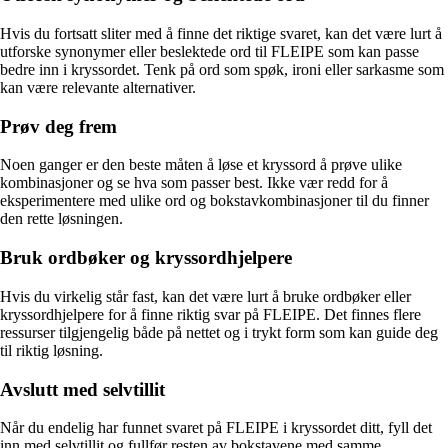
Hvis du fortsatt sliter med å finne det riktige svaret, kan det være lurt å
utforske synonymer eller beslektede ord til FLEIPE som kan passe
bedre inn i kryssordet. Tenk på ord som spøk, ironi eller sarkasme som
kan være relevante alternativer.
Prøv deg frem
Noen ganger er den beste måten å løse et kryssord å prøve ulike
kombinasjoner og se hva som passer best. Ikke vær redd for å
eksperimentere med ulike ord og bokstavkombinasjoner til du finner
den rette løsningen.
Bruk ordbøker og kryssordhjelpere
Hvis du virkelig står fast, kan det være lurt å bruke ordbøker eller
kryssordhjelpere for å finne riktig svar på FLEIPE. Det finnes flere
ressurser tilgjengelig både på nettet og i trykt form som kan guide deg
til riktig løsning.
Avslutt med selvtillit
Når du endelig har funnet svaret på FLEIPE i kryssordet ditt, fyll det
inn med selvtillit og fullfør resten av bokstavene med samme