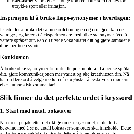
Sarkasme:
Skarp eller hånlige kommentarer som brukes for å
uttrykke spott eller irritasjon.
Inspirasjon til å bruke fleipe-synonymer i hverdagen:
I stedet for å bruke det samme ordet om igjen og om igjen, kan det
være gøy og lærerikt å eksperimentere med ulike synonymer. Ved å
variere språket ditt, kan du utvide vokabularet ditt og gjøre samtalene
dine mer interessante.
Konklusjon
Å bruke ulike synonymer for ordet fleipe kan bidra til å berike språket
ditt, gjøre kommunikasjonen mer variert og øke kreativiteten din. Nå
har du flere ord å velge mellom når du ønsker å beskrive en morsom
eller humoristisk kommentar!
Slik finner du det perfekte ordet i kryssord
1. Start med antall bokstaver
Når du er på jakt etter det riktige ordet i kryssordet, er det lurt å
begynne med å se på antall bokstaver som ordet skal inneholde. Dette
vil begrense utvalget og gjøre det lettere å finne riktig svar. For