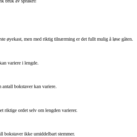
rik bruk av språket!
rste øyekast, men med riktig tilnærming er det fullt mulig å løse gåten.
kan variere i lengde.
 antall bokstaver kan variere.
t riktige ordet selv om lengden varierer.
tall bokstaver ikke umiddelbart stemmer.