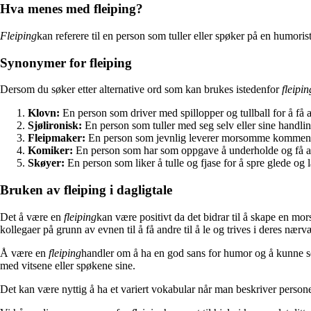
Hva menes med fleiping?
Fleiping
kan referere til en person som tuller eller spøker på en humori
Synonymer for fleiping
Dersom du søker etter alternative ord som kan brukes istedenfor
fleipin
Klovn:
En person som driver med spillopper og tullball for å få an
Sjølironisk:
En person som tuller med seg selv eller sine handli
Fleipmaker:
En person som jevnlig leverer morsomme kommentare
Komiker:
En person som har som oppgave å underholde og få and
Skøyer:
En person som liker å tulle og fjase for å spre glede og la
Bruken av fleiping i dagligtale
Det å være en
fleiping
kan være positivt da det bidrar til å skape en 
kollegaer på grunn av evnen til å få andre til å le og trives i deres nærv
Å være en
fleiping
handler om å ha en god sans for humor og å kunne se 
med vitsene eller spøkene sine.
Det kan være nyttig å ha et variert vokabular når man beskriver person