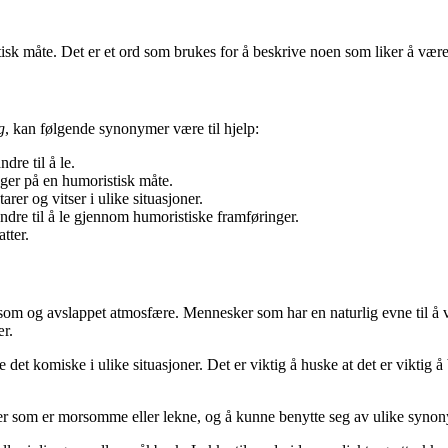
stisk måte. Det er et ord som brukes for å beskrive noen som liker å være
g
, kan følgende synonymer være til hjelp:
dre til å le.
nger på en humoristisk måte.
r og vitser i ulike situasjoner.
re til å le gjennom humoristiske framføringer.
tter.
morsom og avslappet atmosfære. Mennesker som har en naturlig evne til
ær.
det komiske i ulike situasjoner. Det er viktig å huske at det er viktig
er som er morsomme eller lekne, og å kunne benytte seg av ulike synony