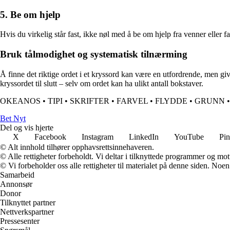
5. Be om hjelp
Hvis du virkelig står fast, ikke nøl med å be om hjelp fra venner eller 
Bruk tålmodighet og systematisk tilnærming
Å finne det riktige ordet i et kryssord kan være en utfordrende, men gi
kryssordet til slutt – selv om ordet kan ha ulikt antall bokstaver.
OKEANOS
•
TIPI
•
SKRIFTER
•
FARVEL
•
FLYDDE
•
GRUNN
Bet Nyt
Del og vis hjerte
X
Facebook
Instagram
LinkedIn
YouTube
Pin
© Alt innhold tilhører opphavsrettsinnehaveren.
© Alle rettigheter forbeholdt. Vi deltar i tilknyttede programmer og mot
© Vi forbeholder oss alle rettigheter til materialet på denne siden. Noe
Samarbeid
Annonsør
Donor
Tilknyttet partner
Nettverkspartner
Pressesenter