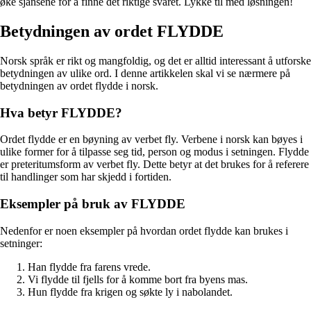
øke sjansene for å finne det riktige svaret. Lykke til med løsningen!
Betydningen av ordet FLYDDE
Norsk språk er rikt og mangfoldig, og det er alltid interessant å utforske
betydningen av ulike ord. I denne artikkelen skal vi se nærmere på
betydningen av ordet flydde i norsk.
Hva betyr FLYDDE?
Ordet flydde er en bøyning av verbet fly. Verbene i norsk kan bøyes i
ulike former for å tilpasse seg tid, person og modus i setningen. Flydde
er preteritumsform av verbet fly. Dette betyr at det brukes for å referere
til handlinger som har skjedd i fortiden.
Eksempler på bruk av FLYDDE
Nedenfor er noen eksempler på hvordan ordet flydde kan brukes i
setninger:
Han flydde fra farens vrede.
Vi flydde til fjells for å komme bort fra byens mas.
Hun flydde fra krigen og søkte ly i nabolandet.