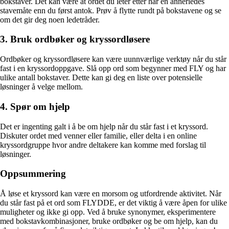
bokstaver. Det kan være at ordet du leter etter har en annerledes
stavemåte enn du først antok. Prøv å flytte rundt på bokstavene og se
om det gir deg noen ledetråder.
3. Bruk ordbøker og kryssordløsere
Ordbøker og kryssordløsere kan være uunnværlige verktøy når du står
fast i en kryssordoppgave. Slå opp ord som begynner med FLY og har
ulike antall bokstaver. Dette kan gi deg en liste over potensielle
løsninger å velge mellom.
4. Spør om hjelp
Det er ingenting galt i å be om hjelp når du står fast i et kryssord.
Diskuter ordet med venner eller familie, eller delta i en online
kryssordgruppe hvor andre deltakere kan komme med forslag til
løsninger.
Oppsummering
Å løse et kryssord kan være en morsom og utfordrende aktivitet. Når
du står fast på et ord som FLYDDE, er det viktig å være åpen for ulike
muligheter og ikke gi opp. Ved å bruke synonymer, eksperimentere
med bokstavkombinasjoner, bruke ordbøker og be om hjelp, kan du