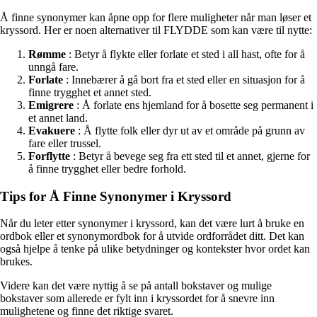
Å finne synonymer kan åpne opp for flere muligheter når man løser et
kryssord. Her er noen alternativer til FLYDDE som kan være til nytte:
Rømme
: Betyr å flykte eller forlate et sted i all hast, ofte for å
unngå fare.
Forlate
: Innebærer å gå bort fra et sted eller en situasjon for å
finne trygghet et annet sted.
Emigrere
: Å forlate ens hjemland for å bosette seg permanent i
et annet land.
Evakuere
: Å flytte folk eller dyr ut av et område på grunn av
fare eller trussel.
Forflytte
: Betyr å bevege seg fra ett sted til et annet, gjerne for
å finne trygghet eller bedre forhold.
Tips for Å Finne Synonymer i Kryssord
Når du leter etter synonymer i kryssord, kan det være lurt å bruke en
ordbok eller et synonymordbok for å utvide ordforrådet ditt. Det kan
også hjelpe å tenke på ulike betydninger og kontekster hvor ordet kan
brukes.
Videre kan det være nyttig å se på antall bokstaver og mulige
bokstaver som allerede er fylt inn i kryssordet for å snevre inn
mulighetene og finne det riktige svaret.