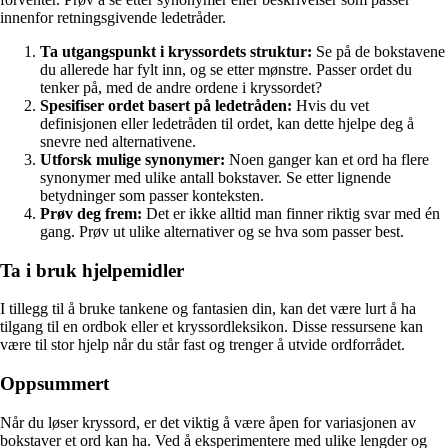
innenfor retningsgivende ledetråder.
Ta utgangspunkt i kryssordets struktur:
Se på de bokstavene
du allerede har fylt inn, og se etter mønstre. Passer ordet du
tenker på, med de andre ordene i kryssordet?
Spesifiser ordet basert på ledetråden:
Hvis du vet
definisjonen eller ledetråden til ordet, kan dette hjelpe deg å
snevre ned alternativene.
Utforsk mulige synonymer:
Noen ganger kan et ord ha flere
synonymer med ulike antall bokstaver. Se etter lignende
betydninger som passer konteksten.
Prøv deg frem:
Det er ikke alltid man finner riktig svar med én
gang. Prøv ut ulike alternativer og se hva som passer best.
Ta i bruk hjelpemidler
I tillegg til å bruke tankene og fantasien din, kan det være lurt å ha
tilgang til en ordbok eller et kryssordleksikon. Disse ressursene kan
være til stor hjelp når du står fast og trenger å utvide ordforrådet.
Oppsummert
Når du løser kryssord, er det viktig å være åpen for variasjonen av
bokstaver et ord kan ha. Ved å eksperimentere med ulike lengder og