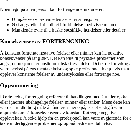
Noen tegn på at en person kan fortrenge noe inkluderer:
Unngåelse av bestemte temaer eller situasjoner
Økt angst eller irritabilitet i forbindelse med visse minner
Manglende evne til å huske spesifikke hendelser eller detaljer
Konsekvenser av FORTRENGNING
Å konstant fortrenge negative følelser eller minner kan ha negative
konsekvenser på lang sikt. Det kan føre til psykiske problemer som
angst, depresjon eller posttraumatisk stresslidelse. Det er derfor viktig å
være bevisst på ens mentale helse og søke profesjonell hjelp hvis man
opplever konstante følelser av undertrykkelse eller fortrenge noe.
Oppsummering
I korte trekk, fortrengning refererer til handlingen med å undertrykke
eller ignorere ubehagelige følelser, minner eller tanker. Mens dette kan
være en midlertidig måte å håndtere smerte på, er det viktig å være
oppmerksom på konsekvensene av konstant fortrenge negative
opplevelser. Å søke hjelp fra en profesjonell kan være avgjørende for å
takle underliggende problemer og oppnå bedre mental helse.