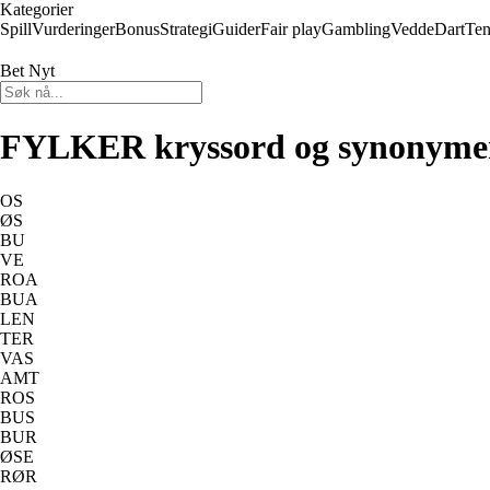
Kategorier
Spill
Vurderinger
Bonus
Strategi
Guider
Fair play
Gambling
Vedde
Dart
Ten
Bet Nyt
FYLKER kryssord og synonyme
OS
ØS
BU
VE
ROA
BUA
LEN
TER
VAS
AMT
ROS
BUS
BUR
ØSE
RØR