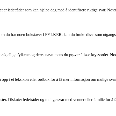
et er ledetråder som kan hjelpe deg med å identifisere riktige svar. No
ersom du har noen bokstaver i FYLKER, kan du bruke disse som utgangspu
orskjellige fylkene og deres navn mens du prøver å løse kryssordet. N
 opp i et leksikon eller ordbok for å få mer informasjon om mulige svar
er. Diskuter ledetråder og mulige svar med venner eller familie for å f