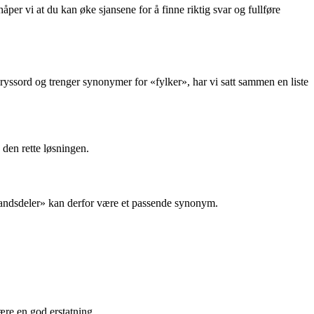
r vi at du kan øke sjansene for å finne riktig svar og fullføre
kryssord og trenger synonymer for «fylker», har vi satt sammen en liste
 den rette løsningen.
«landsdeler» kan derfor være et passende synonym.
ære en god erstatning.