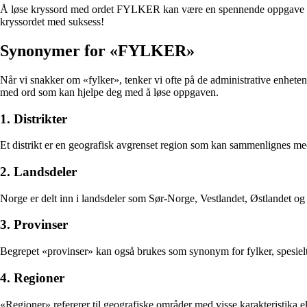
Å løse kryssord med ordet FYLKER kan være en spennende oppgave som kr
kryssordet med suksess!
Synonymer for «FYLKER»
Når vi snakker om «fylker», tenker vi ofte på de administrative enhetene
med ord som kan hjelpe deg med å løse oppgaven.
1. Distrikter
Et distrikt er en geografisk avgrenset region som kan sammenlignes med 
2. Landsdeler
Norge er delt inn i landsdeler som Sør-Norge, Vestlandet, Østlandet og
3. Provinser
Begrepet «provinser» kan også brukes som synonym for fylker, spesielt hv
4. Regioner
«Regioner» refererer til geografiske områder med visse karakteristika el