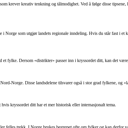
ever kreativ tenkning og tålmodighet. Ved å følge disse tipsene, håpe
 i Norge som utgjør landets regionale inndeling. Hvis du står fast i et 
et fylke. Dersom «distrikter» passer inn i kryssordet ditt, kan det være
 Nord-Norge. Disse landsdelene tilsvarer også i stor grad fylkene, og 
is kryssordet ditt har et mer historisk eller internasjonalt tema.
ler felles trekk. I Norge brukes begrepet ofte om fylker og kan derfor v