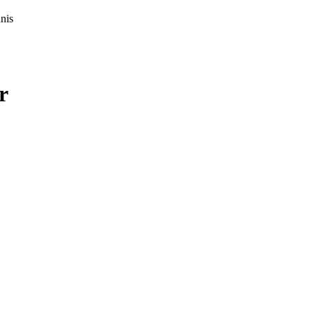
nis
r