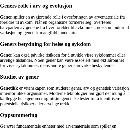
Geners rolle i arv og evolusjon
Gener
spiller en avgjørende rolle i overføringen av arvemateriale fra
foreldre til avkom. Når en organisme formerer seg, overføres
halvparten av genene fra hver forelder til avkommet, noe som bidrar til
variasjon og genetisk mangfold innen arten.
Geners betydning for helse og sykdom
Gener
kan også påvirke risikoen for å utvikle visse sykdommer eller
arvelige tilstander. Noen gener kan være assosiert med økt sårbarhet
for visse sykdommer, mens andre gener kan virke beskyttende.
Studiet av gener
Genetikk
er vitenskapen som studerer gener, arv og genetisk variasjon
innenfor ulike organismer. Moderne teknologier har gjort det mulig å
kartlegge hele genomer og utføre genetiske tester for å identifisere
potensielle risikoer eller arvelige trekk.
Oppsummering
Gener
er fundamentale enheter med arvemateriale som spiller en