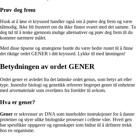
Prøv deg frem
Husk at å løse et kryssord handler også om å prøve deg frem og være
tålmodig. Ikke bli frustrert om du ikke finner svaret med det samme. Ta
deg tid til å tenke gjennom mulige alternativer og prøv deg frem til du
kommer nærmere målet.
Med disse tipsene og strategiene burde du være bedre rustet til å finne
det riktige ordet GENER i ditt kryssord. Lykke til med løsningen!
Betydningen av ordet GENER
Ordet gener er avledet fra det latinske ordet genus, som betyr art eller
type. Innenfor biologi og genetikk refererer begrepet gener til enhetene
med arvemateriale som overføres fra foreldre til avkom.
Hva er gener?
Gener
er sekvenser av DNA som inneholder instruksjoner for å danne
proteiner og styre ulike biologiske prosesser i cellene våre. Hvert gen
har spesifikke oppgaver og egenskaper som bidrar til å definere trekk
hos en organisme.