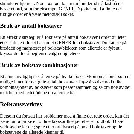
stimulerer hjernen. Noen ganger kan man imidlertid stå fast på ett
bestemt ord, som for eksempel GENER. Nøkkelen til å finne det
riktige ordet er å være metodisk i søket.
Bruk av antall bokstaver
En effektiv strategi er å fokusere på antall bokstaver i ordet du leter
etter. I dette tilfellet har ordet GENER fem bokstaver. Du kan se på
bredden og mønsteret på bokstavblokken som allerede er fylt ut i
kryssordet for å begrense valgmulighetene.
Bruk av bokstavkombinasjoner
Et annet nyttig tips er å tenke på hvilke bokstavkombinasjoner som er
mulige innenfor det gitte antall bokstaver. Prøv å skrive ned ulike
kombinasjoner av bokstaver som passer sammen og se om noe av det
matcher med ledetrådene du allerede har.
Referanseverktøy
Dersom du fortsatt har problemer med å finne det rette ordet, kan det
være lurt å bruke en online kryssordhjelper eller en ordbok. Disse
verktøyene lar deg søke etter ord basert på antall bokstaver og de
bokstavene du allerede kjenner til.