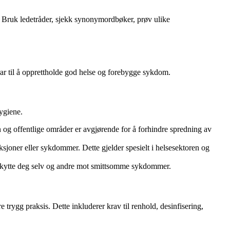
. Bruk ledetråder, sjekk synonymordbøker, prøv ulike
rar til å opprettholde god helse og forebygge sykdom.
hygiene.
n og offentlige områder er avgjørende for å forhindre spredning av
sjoner eller sykdommer. Dette gjelder spesielt i helsesektoren og
beskytte deg selv og andre mot smittsomme sykdommer.
 trygg praksis. Dette inkluderer krav til renhold, desinfisering,