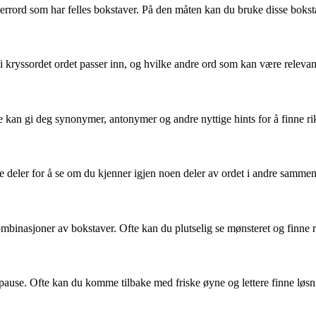
rrord som har felles bokstaver. På den måten kan du bruke disse boksta
 kryssordet ordet passer inn, og hvilke andre ord som kan være relevan
 kan gi deg synonymer, antonymer og andre nyttige hints for å finne rik
deler for å se om du kjenner igjen noen deler av ordet i andre samme
ombinasjoner av bokstaver. Ofte kan du plutselig se mønsteret og finne r
iten pause. Ofte kan du komme tilbake med friske øyne og lettere finne løs