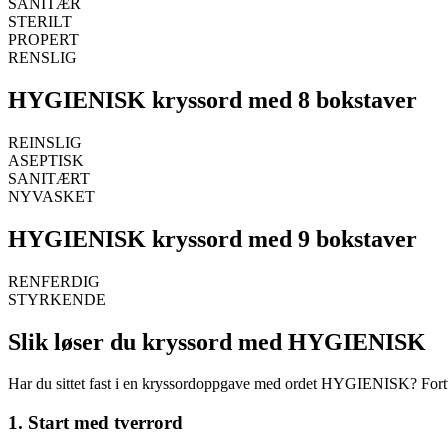
SANITÆR
STERILT
PROPERT
RENSLIG
HYGIENISK kryssord med 8 bokstaver
REINSLIG
ASEPTISK
SANITÆRT
NYVASKET
HYGIENISK kryssord med 9 bokstaver
RENFERDIG
STYRKENDE
Slik løser du kryssord med HYGIENISK
Har du sittet fast i en kryssordoppgave med ordet HYGIENISK? Fortvil 
1. Start med tverrord