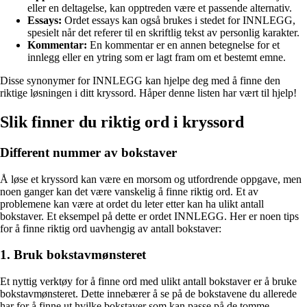
eller en deltagelse, kan opptreden være et passende alternativ.
Essays:
Ordet essays kan også brukes i stedet for INNLEGG,
spesielt når det referer til en skriftlig tekst av personlig karakter.
Kommentar:
En kommentar er en annen betegnelse for et
innlegg eller en ytring som er lagt fram om et bestemt emne.
Disse synonymer for INNLEGG kan hjelpe deg med å finne den
riktige løsningen i ditt kryssord. Håper denne listen har vært til hjelp!
Slik finner du riktig ord i kryssord
Different nummer av bokstaver
Å løse et kryssord kan være en morsom og utfordrende oppgave, men
noen ganger kan det være vanskelig å finne riktig ord. Et av
problemene kan være at ordet du leter etter kan ha ulikt antall
bokstaver. Et eksempel på dette er ordet INNLEGG. Her er noen tips
for å finne riktig ord uavhengig av antall bokstaver:
1. Bruk bokstavmønsteret
Et nyttig verktøy for å finne ord med ulikt antall bokstaver er å bruke
bokstavmønsteret. Dette innebærer å se på de bokstavene du allerede
har for å finne ut hvilke bokstaver som kan passe på de tomme