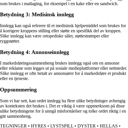
som brukes i matlaging, for eksempel i en kake eller en sandwich.
Betydning 3: Medisinsk innlegg
Innlegg kan også referere til et medisinsk hjelpemiddel som brukes for
å korrigere kroppens stilling eller støtte en spesifikk del av kroppen.
Slike innlegg kan være ortopediske såler, støttestrømper eller
ryggstøtter.
Betydning 4: Annonseinnlegg
I markedsføringssammenheng brukes innlegg også om en annonse
eller reklame som legges ut på sosiale medieplattformer eller nettsteder.
Slike innlegg er ofte betalt av annonsører for å markedsføre et produkt
eller en tjeneste.
Oppsummering
Som vi har sett, kan ordet innlegg ha flere ulike betydninger avhengig
av konteksten det brukes i. Det er viktig å være oppmerksom på disse
ulike betydningene for å unngå misforståelser og tolke ordet riktig i en
gitt sammenheng.
TEGNINGER
•
HYRES
•
LYSTSPILL
•
DYSTER
•
HELLAS
•