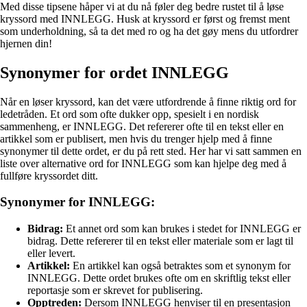
Med disse tipsene håper vi at du nå føler deg bedre rustet til å løse
kryssord med INNLEGG. Husk at kryssord er først og fremst ment
som underholdning, så ta det med ro og ha det gøy mens du utfordrer
hjernen din!
Synonymer for ordet INNLEGG
Når en løser kryssord, kan det være utfordrende å finne riktig ord for
ledetråden. Et ord som ofte dukker opp, spesielt i en nordisk
sammenheng, er INNLEGG. Det refererer ofte til en tekst eller en
artikkel som er publisert, men hvis du trenger hjelp med å finne
synonymer til dette ordet, er du på rett sted. Her har vi satt sammen en
liste over alternative ord for INNLEGG som kan hjelpe deg med å
fullføre kryssordet ditt.
Synonymer for INNLEGG:
Bidrag:
Et annet ord som kan brukes i stedet for INNLEGG er
bidrag. Dette refererer til en tekst eller materiale som er lagt til
eller levert.
Artikkel:
En artikkel kan også betraktes som et synonym for
INNLEGG. Dette ordet brukes ofte om en skriftlig tekst eller
reportasje som er skrevet for publisering.
Opptreden:
Dersom INNLEGG henviser til en presentasjon