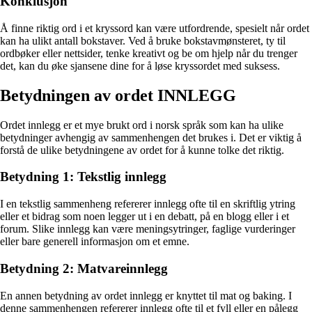
Konklusjon
Å finne riktig ord i et kryssord kan være utfordrende, spesielt når ordet
kan ha ulikt antall bokstaver. Ved å bruke bokstavmønsteret, ty til
ordbøker eller nettsider, tenke kreativt og be om hjelp når du trenger
det, kan du øke sjansene dine for å løse kryssordet med suksess.
Betydningen av ordet INNLEGG
Ordet innlegg er et mye brukt ord i norsk språk som kan ha ulike
betydninger avhengig av sammenhengen det brukes i. Det er viktig å
forstå de ulike betydningene av ordet for å kunne tolke det riktig.
Betydning 1: Tekstlig innlegg
I en tekstlig sammenheng refererer innlegg ofte til en skriftlig ytring
eller et bidrag som noen legger ut i en debatt, på en blogg eller i et
forum. Slike innlegg kan være meningsytringer, faglige vurderinger
eller bare generell informasjon om et emne.
Betydning 2: Matvareinnlegg
En annen betydning av ordet innlegg er knyttet til mat og baking. I
denne sammenhengen refererer innlegg ofte til et fyll eller en pålegg