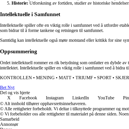
Historie:
Utforskning av fortiden, studier av historiske hendelser
Intellektuelle i Samfunnet
Intellektuelle spiller ofte en viktig rolle i samfunnet ved å utfordre eta
som bidrar til å forme tankene og retningen til samfunnet.
Samtidig kan intellektuelle også møte motstand eller kritikk for sine sy
Oppsummering
Ordet intel­lek­tu­ell rommer en rik betydning som omfatter en dybde av ta
intellektet. Intellektuelle spiller en viktig rolle i samfunnet ved å bidra 
KONTROLLEN
•
MENING
•
MATT
•
TRIUMF
•
SPORT
•
SKJE
Bet Nyt
Del og vis hjerte
X
Facebook
Instagram
LinkedIn
YouTube
Pin
© Alt innhold tilhører opphavsrettsinnehaveren.
© Alle rettigheter forbeholdt. Vi deltar i tilknyttede programmer og mot
© Vi forbeholder oss alle rettigheter til materialet på denne siden. Noe
Samarbeid
Annonsør