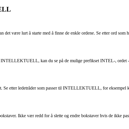
UELL
 være lurt å starte med å finne de enkle ordene. Se etter ord som har
let med INTELLEKTUELL, kan du se på de mulige prefikset INTEL-, ordet
det. Se etter ledetråder som passer til INTELLEKTUELL, for eksempel ku
aver. Ikke vær redd for å slette og endre bokstaver hvis de ikke passer