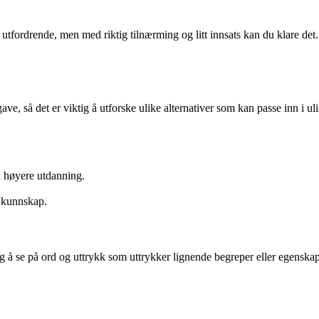
drende, men med riktig tilnærming og litt innsats kan du klare det. Hu
ve, så det er viktig å utforske ulike alternativer som kan passe inn i ul
 høyere utdanning.
r kunnskap.
ttig å se på ord og uttrykk som uttrykker lignende begreper eller egens