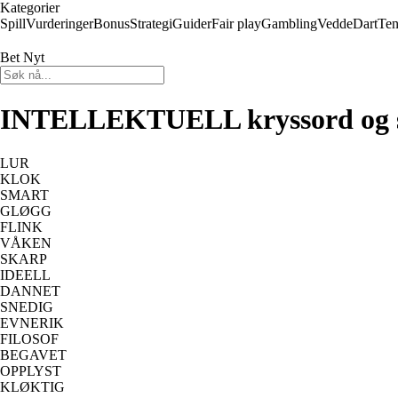
Kategorier
Spill
Vurderinger
Bonus
Strategi
Guider
Fair play
Gambling
Vedde
Dart
Ten
Bet Nyt
INTELLEKTUELL kryssord og 
LUR
KLOK
SMART
GLØGG
FLINK
VÅKEN
SKARP
IDEELL
DANNET
SNEDIG
EVNERIK
FILOSOF
BEGAVET
OPPLYST
KLØKTIG