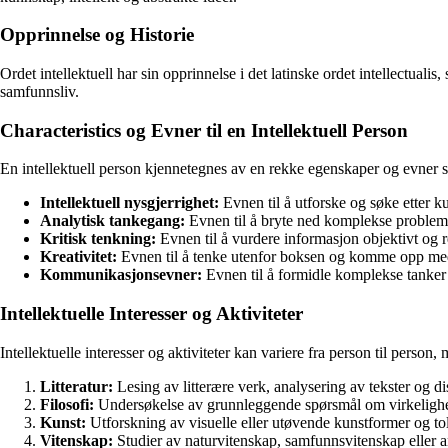
Opprinnelse og Historie
Ordet intel­lek­tu­ell har sin opprinnelse i det latinske ordet inte­llec­tua
samfunnsliv.
Characteristics og Evner til en Intellektuell Person
En intel­lek­tu­ell person kjennetegnes av en rekke egenskaper og evner 
Intellektuell nysgjerrighet:
Evnen til å utforske og søke etter k
Analytisk tankegang:
Evnen til å bryte ned komplekse probleme
Kritisk tenkning:
Evnen til å vurdere informasjon objektivt og r
Kreativitet:
Evnen til å tenke utenfor boksen og komme opp med 
Kommunikasjonsevner:
Evnen til å formidle komplekse tanker 
Intellektuelle Interesser og Aktiviteter
Intellektuelle interesser og aktiviteter kan variere fra person til perso
Litteratur:
Lesing av litterære verk, analysering av tekster og di
Filosofi:
Undersøkelse av grunnleggende spørsmål om virkelighet
Kunst:
Utforskning av visuelle eller utøvende kunstformer og to
Vitenskap:
Studier av naturvitenskap, samfunnsvitenskap eller an