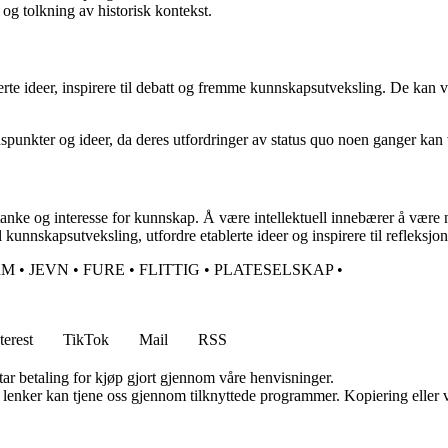
 og tolkning av historisk kontekst.
blerte ideer, inspirere til debatt og fremme kunnskapsutveksling. De kan v
nspunkter og ideer, da deres utfordringer av status quo noen ganger kan 
nke og interesse for kunnskap. Å være intel­lek­tu­ell innebærer å være ny
til kunnskapsutveksling, utfordre etablerte ideer og inspirere til refleksjo
RM
•
JEVN
•
FURE
•
FLITTIG
•
PLATESELSKAP
•
terest
TikTok
Mail
RSS
tar betaling for kjøp gjort gjennom våre henvisninger.
n lenker kan tjene oss gjennom tilknyttede programmer. Kopiering eller v