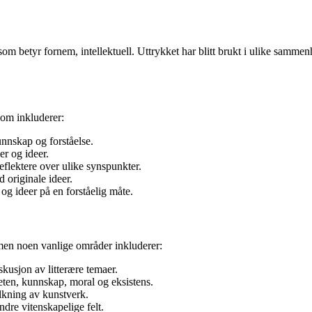
­lis, som betyr for­nem, intellektuell. Uttrykket har blitt brukt i ulike sam
som inkluderer:
unnskap og forståelse.
r og ideer.
eflektere over ulike synspunkter.
originale ideer.
og ideer på en forståelig måte.
n, men noen vanlige områder inkluderer:
skusjon av litterære temaer.
en, kunnskap, moral og eksistens.
lkning av kunstverk.
dre vitenskapelige felt.