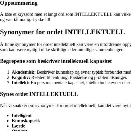
Oppsummering
Å løse et kryssord med et langt ord som INTELLEKTUELL kan virke utfor
og vær tålmodig. Lykke til!
Synonymer for ordet INTELLEKTUELL
Å finne synonymer for ordet intel­lek­tuell kan være en utfordrende oppga
som kan være nyttig i ulike skriftlige eller muntlige sammenhenger:
Begrepene som beskriver intellektuell kapasitet
Akademisk:
Beskriver kunnskap og evner typisk forbundet med
Kognitiv:
Relatert til tenkning, forståelse og problemløsninger.
Intellekt:
En persons mentale kapasitet, intellektuelle evner elle
Synes ordet INTELLEKTUELL
Når vi snakker om synonymer for ordet intel­lek­tuell, kan det være ny
Intelligent
Kunnskapsrik
Lærde