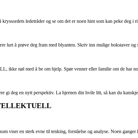
 kryssordets ledetråder og se om det er noen hint som kan peke deg i rik
 være lurt å prøve deg fram med blyanten. Skriv inn mulige bokstaver og
e nøl med å be om hjelp. Spør venner eller familie om de har noen ide
 gi deg en nytt perspektiv. La hjernen din hvile litt, så kan du kanskje
 INTELLEKTUELL
 som viser en sterk evne til tenking, forståelse og analyse. Noen ganger kan