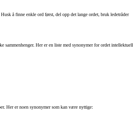
sk å finne enkle ord først, del opp det lange ordet, bruk ledetråder
ike sammenhenger. Her er en liste med synonymer for ordet intel­lek­tuell
kaper. Her er noen synonymer som kan være nyttige: