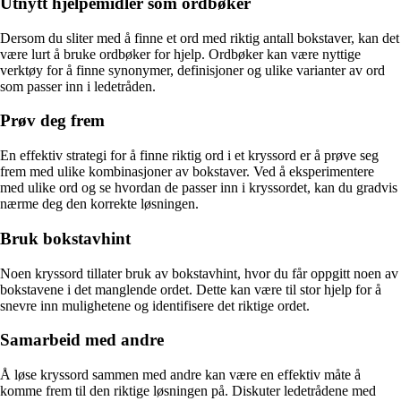
Utnytt hjelpemidler som ordbøker
Dersom du sliter med å finne et ord med riktig antall bokstaver, kan det
være lurt å bruke ordbøker for hjelp. Ordbøker kan være nyttige
verktøy for å finne synonymer, definisjoner og ulike varianter av ord
som passer inn i ledetråden.
Prøv deg frem
En effektiv strategi for å finne riktig ord i et kryssord er å prøve seg
frem med ulike kombinasjoner av bokstaver. Ved å eksperimentere
med ulike ord og se hvordan de passer inn i kryssordet, kan du gradvis
nærme deg den korrekte løsningen.
Bruk bokstavhint
Noen kryssord tillater bruk av bokstavhint, hvor du får oppgitt noen av
bokstavene i det manglende ordet. Dette kan være til stor hjelp for å
snevre inn mulighetene og identifisere det riktige ordet.
Samarbeid med andre
Å løse kryssord sammen med andre kan være en effektiv måte å
komme frem til den riktige løsningen på. Diskuter ledetrådene med