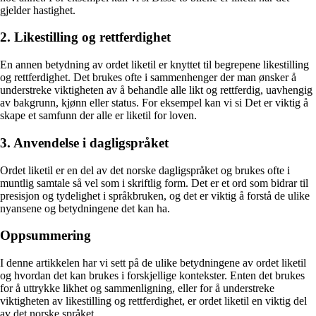
gjelder hastighet.
2. Likestilling og rettferdighet
En annen betydning av ordet liketil er knyttet til begrepene likestilling
og rettferdighet. Det brukes ofte i sammenhenger der man ønsker å
understreke viktigheten av å behandle alle likt og rettferdig, uavhengig
av bakgrunn, kjønn eller status. For eksempel kan vi si Det er viktig å
skape et samfunn der alle er liketil for loven.
3. Anvendelse i dagligspråket
Ordet liketil er en del av det norske dagligspråket og brukes ofte i
muntlig samtale så vel som i skriftlig form. Det er et ord som bidrar til
presisjon og tydelighet i språkbruken, og det er viktig å forstå de ulike
nyansene og betydningene det kan ha.
Oppsummering
I denne artikkelen har vi sett på de ulike betydningene av ordet liketil
og hvordan det kan brukes i forskjellige kontekster. Enten det brukes
for å uttrykke likhet og sammenligning, eller for å understreke
viktigheten av likestilling og rettferdighet, er ordet liketil en viktig del
av det norske språket.