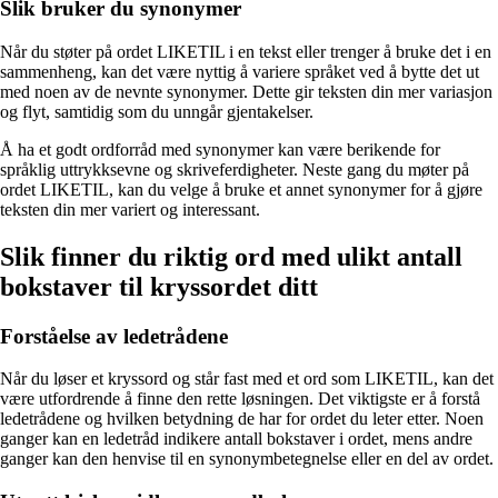
Slik bruker du synonymer
Når du støter på ordet LIKETIL i en tekst eller trenger å bruke det i en
sammenheng, kan det være nyttig å variere språket ved å bytte det ut
med noen av de nevnte synonymer. Dette gir teksten din mer variasjon
og flyt, samtidig som du unngår gjentakelser.
Å ha et godt ordforråd med synonymer kan være berikende for
språklig uttrykksevne og skriveferdigheter. Neste gang du møter på
ordet LIKETIL, kan du velge å bruke et annet synonymer for å gjøre
teksten din mer variert og interessant.
Slik finner du riktig ord med ulikt antall
bokstaver til kryssordet ditt
Forståelse av ledetrådene
Når du løser et kryssord og står fast med et ord som LIKETIL, kan det
være utfordrende å finne den rette løsningen. Det viktigste er å forstå
ledetrådene og hvilken betydning de har for ordet du leter etter. Noen
ganger kan en ledetråd indikere antall bokstaver i ordet, mens andre
ganger kan den henvise til en synonymbetegnelse eller en del av ordet.