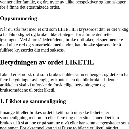
venner eller familie, og dra nytte av ulike perspektiver og kunnskaper
for å finne det ettertraktede ordet.
Oppsummering
Når du står fast med et ord som LIKETIL i kryssordet ditt, er det viktig
å ha tålmodighet og bruke ulike strategier for å finne den rette
løsningen. Ved å forstå ledetrådene, bruke ordbøker, eksperimentere
med ulike ord og samarbeide med andre, kan du øke sjansene for å
fullføre kryssordet ditt med suksess.
Betydningen av ordet LIKETIL
Liketil er et norsk ord som brukes i ulike sammenhenger, og det kan ha
flere betydninger avhengig av konteksten det blir brukt i. I denne
artikkelen skal vi utforske de forskjellige betydningene og
bruksområdene til ordet liketil.
1. Likhet og sammenligning
I mange tilfeller brukes ordet liketil for å uttrykke likhet eller
sammenligning mellom to eller flere ting eller situasjoner. Det kan
brukes til å si at noe er på samme nivå eller har samme egenskaper som
noe annet. For eksempel kan vi si Disse to bilene er liketil når det