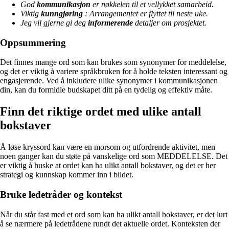
God
kommunikasjon
er nøkkelen til et vellykket samarbeid.
Viktig
kunngjøring
: Arrangementet er flyttet til neste uke.
Jeg vil gjerne gi deg
informerende
detaljer om prosjektet.
Oppsummering
Det finnes mange ord som kan brukes som synonymer for meddelelse,
og det er viktig å variere språkbruken for å holde teksten interessant og
engasjerende. Ved å inkludere ulike synonymer i kommunikasjonen
din, kan du formidle budskapet ditt på en tydelig og effektiv måte.
Finn det riktige ordet med ulike antall
bokstaver
Å løse kryssord kan være en morsom og utfordrende aktivitet, men
noen ganger kan du støte på vanskelige ord som MEDDELELSE. Det
er viktig å huske at ordet kan ha ulikt antall bokstaver, og det er her
strategi og kunnskap kommer inn i bildet.
Bruke ledetråder og kontekst
Når du står fast med et ord som kan ha ulikt antall bokstaver, er det lurt
å se nærmere på ledetrådene rundt det aktuelle ordet. Konteksten der