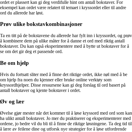
ordet er plassert kan gi deg verdifulle hint om antall bokstaver. For
eksempel kan ordet være relatert til temaet i kryssordet eller til andre
ord du allerede har løst.
Prøv ulike bokstavkombinasjoner
Ta en titt på de bokstavene du allerede har fylt inn i kryssordet, og prøv
å kombinere dem på ulike måter for å danne et ord med riktig antall
bokstaver. Du kan også eksperimentere med å bytte ut bokstaver for å
se om det gir deg et passende ord.
Be om hjelp
Hvis du fortsatt sliter med å finne det riktige ordet, ikke nøl med å be
om hjelp fra noen du kjenner eller bruke online verktøy som
kryssordhjelper. Disse ressursene kan gi deg forslag til ord basert på
antall bokstaver og kjente bokstaver i ordet.
Øv og lær
Øvelse gjør mester når det kommer til å løse kryssord med ord som kan
ha ulikt antall bokstaver. Jo mer du praktiserer og eksperimenterer med
ordene, jo bedre vil du bli til å finne de riktige løsningene. Ta deg tid til
å lære av feilene dine og utforsk nye strategier for å løse utfordrende