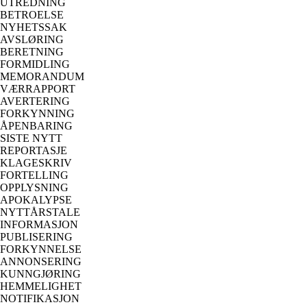
UTREDNING
BETROELSE
NYHETSSAK
AVSLØRING
BERETNING
FORMIDLING
MEMORANDUM
VÆRRAPPORT
AVERTERING
FORKYNNING
ÅPENBARING
SISTE NYTT
REPORTASJE
KLAGESKRIV
FORTELLING
OPPLYSNING
APOKALYPSE
NYTTÅRSTALE
INFORMASJON
PUBLISERING
FORKYNNELSE
ANNONSERING
KUNNGJØRING
HEMMELIGHET
NOTIFIKASJON