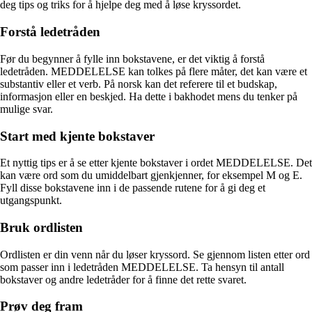
deg tips og triks for å hjelpe deg med å løse kryssordet.
Forstå ledetråden
Før du begynner å fylle inn bokstavene, er det viktig å forstå
ledetråden. MEDDELELSE kan tolkes på flere måter, det kan være et
substantiv eller et verb. På norsk kan det referere til et budskap,
informasjon eller en beskjed. Ha dette i bakhodet mens du tenker på
mulige svar.
Start med kjente bokstaver
Et nyttig tips er å se etter kjente bokstaver i ordet MEDDELELSE. Det
kan være ord som du umiddelbart gjenkjenner, for eksempel M og E.
Fyll disse bokstavene inn i de passende rutene for å gi deg et
utgangspunkt.
Bruk ordlisten
Ordlisten er din venn når du løser kryssord. Se gjennom listen etter ord
som passer inn i ledetråden MEDDELELSE. Ta hensyn til antall
bokstaver og andre ledetråder for å finne det rette svaret.
Prøv deg fram