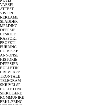
NOTIS
VARSEL
ATTEST
VISJON
REKLAME
SLADDER
MELDING
DEPESJE
BESKJED
RAPPORT
PROFETI
PURRING
BUDSKAP
ANNONSE
HISTORIE
DEPESJER
BULLETIN
BREVLAPP
TRONTALE
TELEGRAM
SKRIVELSE
BULLETENG
SIRKULÆRE
KOMMUNIKÉ
ERKLÆRING