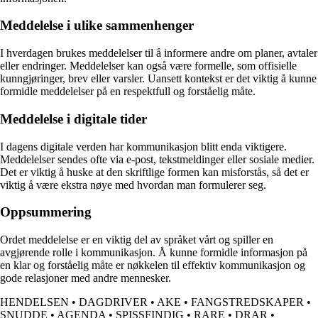
Meddelelse i ulike sammenhenger
I hverdagen brukes meddelelser til å informere andre om planer, avtaler
eller endringer. Meddelelser kan også være formelle, som offisielle
kunngjøringer, brev eller varsler. Uansett kontekst er det viktig å kunne
formidle meddelelser på en respektfull og forståelig måte.
Meddelelse i digitale tider
I dagens digitale verden har kommunikasjon blitt enda viktigere.
Meddelelser sendes ofte via e-post, tekstmeldinger eller sosiale medier.
Det er viktig å huske at den skriftlige formen kan misforstås, så det er
viktig å være ekstra nøye med hvordan man formulerer seg.
Oppsummering
Ordet meddelelse er en viktig del av språket vårt og spiller en
avgjørende rolle i kommunikasjon. Å kunne formidle informasjon på
en klar og forståelig måte er nøkkelen til effektiv kommunikasjon og
gode relasjoner med andre mennesker.
HENDELSEN
•
DAGDRIVER
•
AKE
•
FANGSTREDSKAPER
•
SNUDDE
•
AGENDA
•
SPISSFINDIG
•
RARE
•
DRAR
•