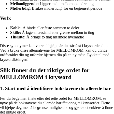
Mellomliggende:
Ligger midt imellom to andre ting
Midlertidig:
Brukes midlertidig, for en begrenset periode
Verb:
Koble:
Å binde eller feste sammen to deler
Skille:
Å lage en avstand eller grense mellom to ting
Tilslutte:
Å bringe to ting nærmere hverandre
Disse synonymer kan være til hjelp når du står fast i kryssordet ditt.
Ved å bruke disse alternativene for MELLOMROM, kan du utvide
ordforrådet ditt og utfordre hjernen din på en ny måte. Lykke til med
kryssordløsingen!
Slik finner du det riktige ordet for
MELLOMROM i kryssord
1. Start med å identifisere bokstavene du allerede har
Før du begynner å lete etter det rette ordet for MELLOMROM, se
nøye på de bokstavene du allerede har fått oppgitt i kryssordet. Dette
vil hjelpe deg med å begrense mulighetene og gjøre det enklere å finne
det riktige ordet.