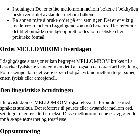
I setningen Det er et lite mellomrom mellom bøkene i bokhyllen
beskriver ordet avstanden mellom bøkene.
En annen måte å bruke ordet på er i setningen Det er et viktig
mellomrom mellom bygningene som må bevares. Her refererer
det til et område som bør opprettholdes for estetiske eller
praktiske formål.
Ordet MELLOMROM i hverdagen
I dagligdagse situasjoner kan begrepet MELLOMROM brukes til å
beskrive fysiske avstander, men det kan også ha en overført betydning.
For eksempel kan det være et symbol på avstand mellom to personer,
enten fysisk eller emosjonell.
Den lingvistiske betydningen
I lingvistikken er MELLOMROM også relevant i forbindelse med
språkets struktur. Det refererer til pauser eller avstander mellom ord,
setninger eller avsnitt i en tekst. Disse mellomrommene er avgjørende
for å skape lesbarhet og forståelse.
Oppsummering