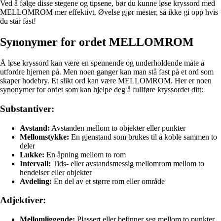
Ved å følge disse stegene og tipsene, bør du kunne løse kryssord med
MELLOMROM mer effektivt. Øvelse gjør mester, så ikke gi opp hvis
du står fast!
Synonymer for ordet MELLOMROM
Å løse kryssord kan være en spennende og underholdende måte å
utfordre hjernen på. Men noen ganger kan man stå fast på et ord som
skaper hodebry. Et slikt ord kan være MELLOMROM. Her er noen
synonymer for ordet som kan hjelpe deg å fullføre kryssordet ditt:
Substantiver:
Avstand:
Avstanden mellom to objekter eller punkter
Mellomstykke:
En gjenstand som brukes til å koble sammen to
deler
Lukke:
En åpning mellom to rom
Intervall:
Tids- eller avstandsmessig mellomrom mellom to
hendelser eller objekter
Avdeling:
En del av et større rom eller område
Adjektiver:
Mellomliggende:
Plassert eller befinner seg mellom to punkter