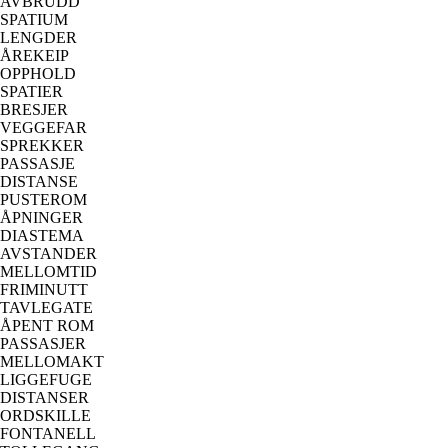
AVBRUDD
SPATIUM
LENGDER
ÅREKEIP
OPPHOLD
SPATIER
BRESJER
VEGGEFAR
SPREKKER
PASSASJE
DISTANSE
PUSTEROM
ÅPNINGER
DIASTEMA
AVSTANDER
MELLOMTID
FRIMINUTT
TAVLEGATE
ÅPENT ROM
PASSASJER
MELLOMAKT
LIGGEFUGE
DISTANSER
ORDSKILLE
FONTANELL