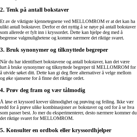
2. Tenk på antall bokstaver
Et av de viktigste kjennetegnene ved MELLOMROM er at det kan ha
ulikt antall bokstaver. Derfor er det nyttig å se nøye på antall bokstaver
som allerede er fylt inn i kryssordet. Dette kan hjelpe deg med å
begrense valgmulighetene og komme nærmere det riktige svaret.
3. Bruk synonymer og tilknyttede begreper
Når du har identifisert bokstavene og antall bokstaver, kan det være
lurt å bruke synonymer og tilknyttede begreper til MELLOMROM for
å utvide søket ditt. Dette kan gi deg flere alternativer å velge mellom
og øke sjansene for å finne det riktige ordet.
4. Prøv deg fram og vær tålmodig
Å løse et kryssord krever tålmodighet og prøving og feiling. Ikke vær
redd for å prøve ulike kombinasjoner av bokstaver og ord for å se hva
som passer best. Jo mer du eksperimenterer, desto nærmere kommer du
det riktige svaret for MELLOMROM.
5. Konsulter en ordbok eller kryssordhjelper