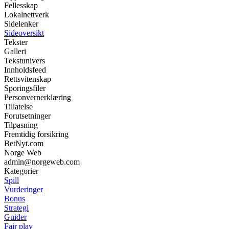
Fellesskap
Lokalnettverk
Sidelenker
Sideoversikt
Tekster
Galleri
Tekstunivers
Innholdsfeed
Rettsvitenskap
Sporingsfiler
Personvernerklæring
Tillatelse
Forutsetninger
Tilpasning
Fremtidig forsikring
BetNyt.com
Norge Web
admin@norgeweb.com
Kategorier
Spill
Vurderinger
Bonus
Strategi
Guider
Fair play