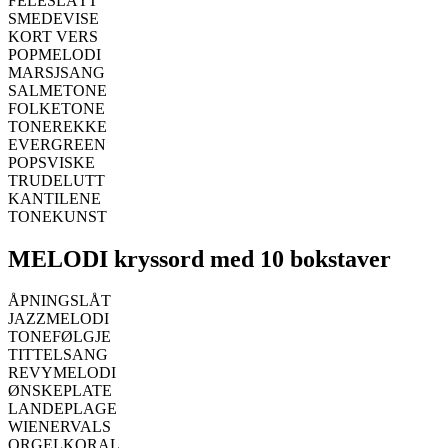
FELESLÅTT
SMEDEVISE
KORT VERS
POPMELODI
MARSJSANG
SALMETONE
FOLKETONE
TONEREKKE
EVERGREEN
POPSVISKE
TRUDELUTT
KANTILENE
TONEKUNST
MELODI kryssord med 10 bokstaver
ÅPNINGSLÅT
JAZZMELODI
TONEFØLGJE
TITTELSANG
REVYMELODI
ØNSKEPLATE
LANDEPLAGE
WIENERVALS
ORGELKORAL