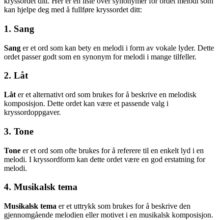
kryssordet ditt. Her er en liste over synonymer for ordet melodi som
kan hjelpe deg med å fullføre kryssordet ditt:
1. Sang
Sang
er et ord som kan bety en melodi i form av vokale lyder. Dette
ordet passer godt som en synonym for melodi i mange tilfeller.
2. Låt
Låt
er et alternativt ord som brukes for å beskrive en melodisk
komposisjon. Dette ordet kan være et passende valg i
kryssordoppgaver.
3. Tone
Tone
er et ord som ofte brukes for å referere til en enkelt lyd i en
melodi. I kryssordform kan dette ordet være en god erstatning for
melodi.
4. Musikalsk tema
Musikalsk tema
er et uttrykk som brukes for å beskrive den
gjennomgående melodien eller motivet i en musikalsk komposisjon.