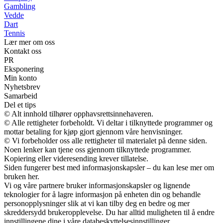
Gambling
Vedde
Dart
Tennis
Lær mer om oss
Kontakt oss
PR
Eksponering
Min konto
Nyhetsbrev
Samarbeid
Del et tips
© Alt innhold tilhører opphavsrettsinnehaveren.
© Alle rettigheter forbeholdt. Vi deltar i tilknyttede programmer og
mottar betaling for kjøp gjort gjennom våre henvisninger.
© Vi forbeholder oss alle rettigheter til materialet på denne siden.
Noen lenker kan tjene oss gjennom tilknyttede programmer.
Kopiering eller videresending krever tillatelse.
Siden fungerer best med informasjonskapsler – du kan lese mer om
bruken her.
Vi og våre partnere bruker informasjonskapsler og lignende
teknologier for å lagre informasjon på enheten din og behandle
personopplysninger slik at vi kan tilby deg en bedre og mer
skreddersydd brukeropplevelse. Du har alltid muligheten til å endre
innstillingene dine i våre databeskyttelsesinnstillinger