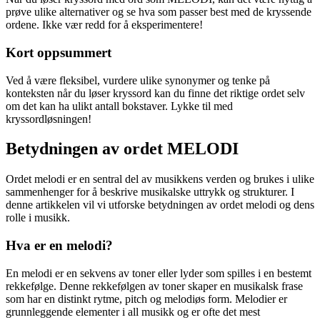
prøve ulike alternativer og se hva som passer best med de kryssende
ordene. Ikke vær redd for å eksperimentere!
Kort oppsummert
Ved å være fleksibel, vurdere ulike synonymer og tenke på
konteksten når du løser kryssord kan du finne det riktige ordet selv
om det kan ha ulikt antall bokstaver. Lykke til med
kryssordløsningen!
Betydningen av ordet MELODI
Ordet melodi er en sentral del av musikkens verden og brukes i ulike
sammenhenger for å beskrive musikalske uttrykk og strukturer. I
denne artikkelen vil vi utforske betydningen av ordet melodi og dens
rolle i musikk.
Hva er en melodi?
En melodi er en sekvens av toner eller lyder som spilles i en bestemt
rekkefølge. Denne rekkefølgen av toner skaper en musikalsk frase
som har en distinkt rytme, pitch og melodiøs form. Melodier er
grunnleggende elementer i all musikk og er ofte det mest