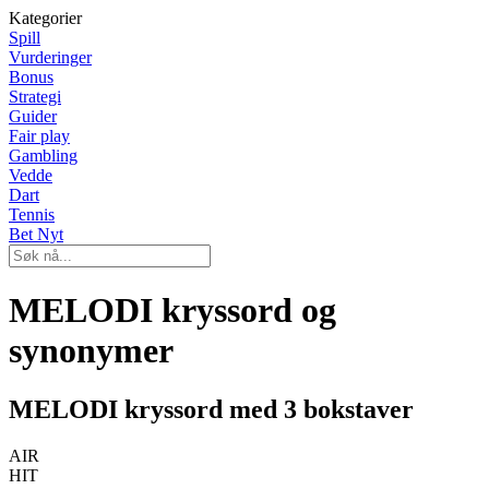
Kategorier
Spill
Vurderinger
Bonus
Strategi
Guider
Fair play
Gambling
Vedde
Dart
Tennis
Bet Nyt
MELODI kryssord og
synonymer
MELODI kryssord med 3 bokstaver
AIR
HIT