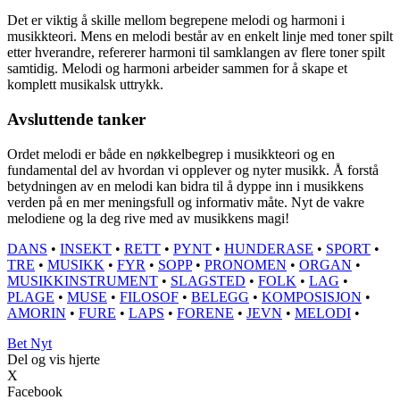
Det er viktig å skille mellom begrepene melodi og harmoni i
musikkteori. Mens en melodi består av en enkelt linje med toner spilt
etter hverandre, refererer harmoni til samklangen av flere toner spilt
samtidig. Melodi og harmoni arbeider sammen for å skape et
komplett musikalsk uttrykk.
Avsluttende tanker
Ordet melodi er både en nøkkelbegrep i musikkteori og en
fundamental del av hvordan vi opplever og nyter musikk. Å forstå
betydningen av en melodi kan bidra til å dyppe inn i musikkens
verden på en mer meningsfull og informativ måte. Nyt de vakre
melodiene og la deg rive med av musikkens magi!
DANS
•
INSEKT
•
RETT
•
PYNT
•
HUNDERASE
•
SPORT
•
TRE
•
MUSIKK
•
FYR
•
SOPP
•
PRONOMEN
•
ORGAN
•
MUSIKKINSTRUMENT
•
SLAGSTED
•
FOLK
•
LAG
•
PLAGE
•
MUSE
•
FILOSOF
•
BELEGG
•
KOMPOSISJON
•
AMORIN
•
FURE
•
LAPS
•
FORENE
•
JEVN
•
MELODI
•
Bet Nyt
Del og vis hjerte
X
Facebook