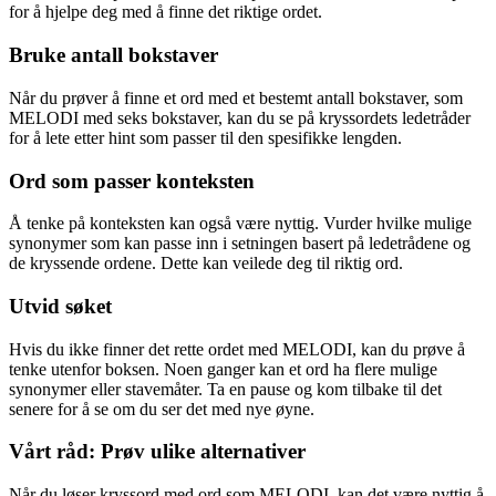
for å hjelpe deg med å finne det riktige ordet.
Bruke antall bokstaver
Når du prøver å finne et ord med et bestemt antall bokstaver, som
MELODI med seks bokstaver, kan du se på kryssordets ledetråder
for å lete etter hint som passer til den spesifikke lengden.
Ord som passer konteksten
Å tenke på konteksten kan også være nyttig. Vurder hvilke mulige
synonymer som kan passe inn i setningen basert på ledetrådene og
de kryssende ordene. Dette kan veilede deg til riktig ord.
Utvid søket
Hvis du ikke finner det rette ordet med MELODI, kan du prøve å
tenke utenfor boksen. Noen ganger kan et ord ha flere mulige
synonymer eller stavemåter. Ta en pause og kom tilbake til det
senere for å se om du ser det med nye øyne.
Vårt råd: Prøv ulike alternativer
Når du løser kryssord med ord som MELODI, kan det være nyttig å