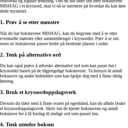
ordforråd og logiske tenkning. Om du har sittet fast med bokstavene
MISHAG i et kryssord, skal vi nå se nærmere på hvordan du kan løse
dette mysteriet.
1. Prøv å se etter mønstre
Når du har bokstavene MISHAG, kan du begynne med å se etter
eventuelle mønstre eller sammenhenger i kryssordet. Prøv å se om
noen av bokstavene passer bedre på bestemte plasser i ordet.
2. Tenk på alternative ord
Du kan også prøve å utforske alternative ord som kan passe inn i
kryssordet basert på de tilgjengelige bokstavene. Ta hensyn til antall
bokstaver og andre ledetråder som kan hjelpe deg med å finne riktig
løsning.
3. Bruk et kryssordoppslagsverk
Dersom du sliter med å finne svaret på egenhånd, kan du alltids bruke
et kryssordoppslagsverk. Skriv inn de kjente bokstavene og antall
bokstaver for å få forslag til mulige ord som passer inn.
4. Tenk utenfor boksen