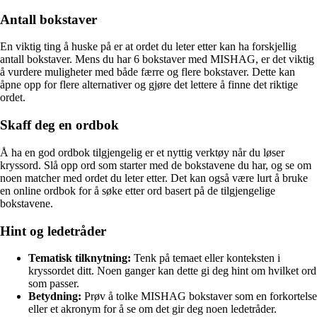
Antall bokstaver
En viktig ting å huske på er at ordet du leter etter kan ha forskjellig
antall bokstaver. Mens du har 6 bokstaver med MISHAG, er det viktig
å vurdere muligheter med både færre og flere bokstaver. Dette kan
åpne opp for flere alternativer og gjøre det lettere å finne det riktige
ordet.
Skaff deg en ordbok
Å ha en god ordbok tilgjengelig er et nyttig verktøy når du løser
kryssord. Slå opp ord som starter med de bokstavene du har, og se om
noen matcher med ordet du leter etter. Det kan også være lurt å bruke
en online ordbok for å søke etter ord basert på de tilgjengelige
bokstavene.
Hint og ledetråder
Tematisk tilknytning:
Tenk på temaet eller konteksten i
kryssordet ditt. Noen ganger kan dette gi deg hint om hvilket ord
som passer.
Betydning:
Prøv å tolke MISHAG bokstaver som en forkortelse
eller et akronym for å se om det gir deg noen ledetråder.