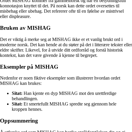
Ordet MISHAG kommer fra gammelnorsk og har en betydningsfull
konnotasjon knyttet til det. På norsk kan dette ordet oversettes til
misbehag eller ubehag. Det refererer ofte til en følelse av mistrivsel
eller displeasure.
Bruken av MISHAG
Det er viktig å merke seg at MISHAG ikke er et vanlig brukt ord i
moderne norsk. Det kan hende at du støter på det i litterære tekster eller
eldre skrifter. Likevel, for å utvide ditt ordforråd og forstå historisk
kontekst, kan det være givende å kjenne til begrepet.
Eksempler på MISHAG
Nedenfor er noen fiktive eksempler som illustrerer hvordan ordet
MISHAG kan brukes:
Sitat:
Han kjente en dyp MISHAG mot den urettferdige
behandlingen.
Sitat:
Et smertefullt MISHAG spredte seg gjennom hele
kroppen hennes.
Oppsummering