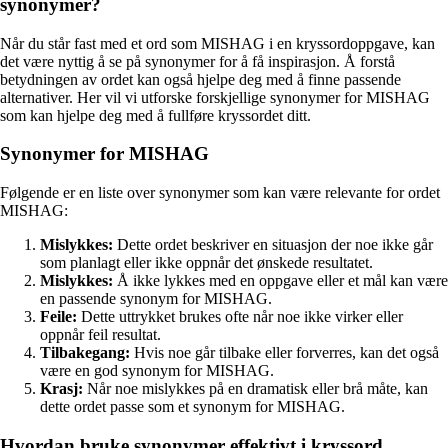
synonymer?
Når du står fast med et ord som MISHAG i en kryssordoppgave, kan
det være nyttig å se på synonymer for å få inspirasjon. Å forstå
betydningen av ordet kan også hjelpe deg med å finne passende
alternativer. Her vil vi utforske forskjellige synonymer for MISHAG
som kan hjelpe deg med å fullføre kryssordet ditt.
Synonymer for MISHAG
Følgende er en liste over synonymer som kan være relevante for ordet
MISHAG:
Mislykkes:
Dette ordet beskriver en situasjon der noe ikke går
som planlagt eller ikke oppnår det ønskede resultatet.
Mislykkes:
Å ikke lykkes med en oppgave eller et mål kan være
en passende synonym for MISHAG.
Feile:
Dette uttrykket brukes ofte når noe ikke virker eller
oppnår feil resultat.
Tilbakegang:
Hvis noe går tilbake eller forverres, kan det også
være en god synonym for MISHAG.
Krasj:
Når noe mislykkes på en dramatisk eller brå måte, kan
dette ordet passe som et synonym for MISHAG.
Hvordan bruke synonymer effektivt i kryssord