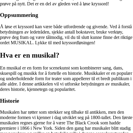
prøve på nytt. Det er en del av gleden ved å løse kryssord!
Oppsummering
Å løse et kryssord kan være både utfordrende og givende. Ved å forstå
betydningen av ledetråden, sjekke antall bokstaver, bruke verktøy,
prøve deg fram og være tålmodig, vil du til slutt kunne finne det riktige
ordet MUSIKAL. Lykke til med kryssordløsingen!
Hva er en musikal?
En musikal er en form for scenekunst som kombinerer sang, dans,
skuespill og musikk for å fortelle en historie. Musikkaler er en populær
og underholdende form for teater som appellerer til et bredt publikum i
alle aldre. I denne artikkelen vil vi utforske betydningen av musikaler,
deres historie, kjennetegn og popularitet.
Historie
Musikalen har røtter som strekker seg tilbake til antikken, men den
moderne formen vi kjenner i dag utviklet seg på 1800-tallet. Den første
musikalen regnes gjerne for å være The Black Crook som hadde
premiere i 1866 i New York. Siden den gang har musikaler blitt stadig