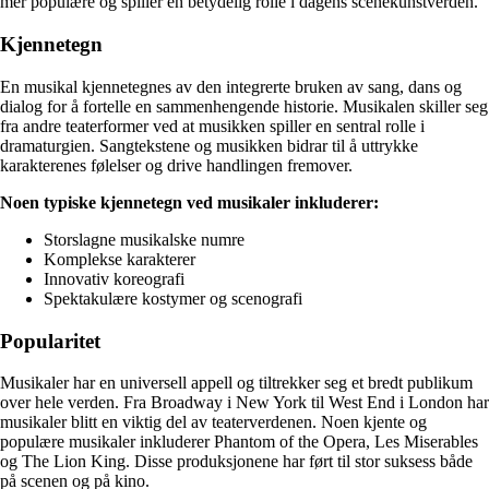
mer populære og spiller en betydelig rolle i dagens scenekunstverden.
Kjennetegn
En musikal kjennetegnes av den integrerte bruken av sang, dans og
dialog for å fortelle en sammenhengende historie. Musikalen skiller seg
fra andre teaterformer ved at musikken spiller en sentral rolle i
dramaturgien. Sangtekstene og musikken bidrar til å uttrykke
karakterenes følelser og drive handlingen fremover.
Noen typiske kjennetegn ved musikaler inkluderer:
Storslagne musikalske numre
Komplekse karakterer
Innovativ koreografi
Spektakulære kostymer og scenografi
Popularitet
Musikaler har en universell appell og tiltrekker seg et bredt publikum
over hele verden. Fra Broadway i New York til West End i London har
musikaler blitt en viktig del av teaterverdenen. Noen kjente og
populære musikaler inkluderer Phantom of the Opera, Les Miserables
og The Lion King. Disse produksjonene har ført til stor suksess både
på scenen og på kino.