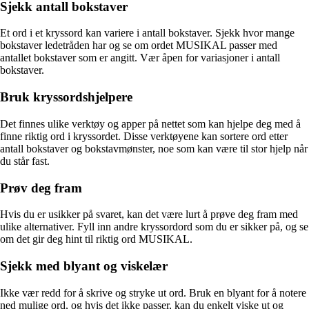
Sjekk antall bokstaver
Et ord i et kryssord kan variere i antall bokstaver. Sjekk hvor mange
bokstaver ledetråden har og se om ordet MUSIKAL passer med
antallet bokstaver som er angitt. Vær åpen for variasjoner i antall
bokstaver.
Bruk kryssordshjelpere
Det finnes ulike verktøy og apper på nettet som kan hjelpe deg med å
finne riktig ord i kryssordet. Disse verktøyene kan sortere ord etter
antall bokstaver og bokstavmønster, noe som kan være til stor hjelp når
du står fast.
Prøv deg fram
Hvis du er usikker på svaret, kan det være lurt å prøve deg fram med
ulike alternativer. Fyll inn andre kryssordord som du er sikker på, og se
om det gir deg hint til riktig ord MUSIKAL.
Sjekk med blyant og viskelær
Ikke vær redd for å skrive og stryke ut ord. Bruk en blyant for å notere
ned mulige ord, og hvis det ikke passer, kan du enkelt viske ut og