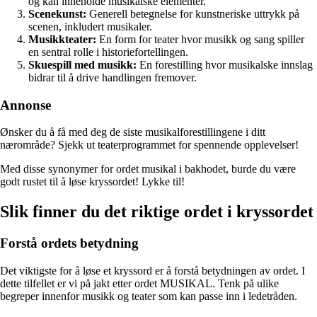
og kan inneholde musikalske elementer.
Scenekunst:
Generell betegnelse for kunstneriske uttrykk på
scenen, inkludert musikaler.
Musikkteater:
En form for teater hvor musikk og sang spiller
en sentral rolle i historiefortellingen.
Skuespill med musikk:
En forestilling hvor musikalske innslag
bidrar til å drive handlingen fremover.
Annonse
Ønsker du å få med deg de siste musikalforestillingene i ditt
nærområde? Sjekk ut teaterprogrammet for spennende opplevelser!
Med disse synonymer for ordet musikal i bakhodet, burde du være
godt rustet til å løse kryssordet! Lykke til!
Slik finner du det riktige ordet i kryssordet
Forstå ordets betydning
Det viktigste for å løse et kryssord er å forstå betydningen av ordet. I
dette tilfellet er vi på jakt etter ordet MUSIKAL. Tenk på ulike
begreper innenfor musikk og teater som kan passe inn i ledetråden.