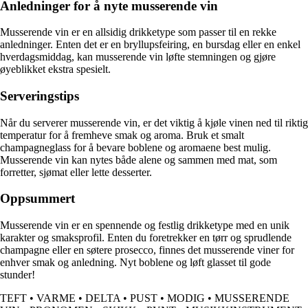
Anledninger for å nyte musserende vin
Musserende vin er en allsidig drikketype som passer til en rekke
anledninger. Enten det er en bryllupsfeiring, en bursdag eller en enkel
hverdagsmiddag, kan musserende vin løfte stemningen og gjøre
øyeblikket ekstra spesielt.
Serveringstips
Når du serverer musserende vin, er det viktig å kjøle vinen ned til riktig
temperatur for å fremheve smak og aroma. Bruk et smalt
champagneglass for å bevare boblene og aromaene best mulig.
Musserende vin kan nytes både alene og sammen med mat, som
forretter, sjømat eller lette desserter.
Oppsummert
Musserende vin er en spennende og festlig drikketype med en unik
karakter og smaksprofil. Enten du foretrekker en tørr og sprudlende
champagne eller en søtere prosecco, finnes det musserende viner for
enhver smak og anledning. Nyt boblene og løft glasset til gode
stunder!
TEFT
•
VARME
•
DELTA
•
PUST
•
MODIG
•
MUSSERENDE