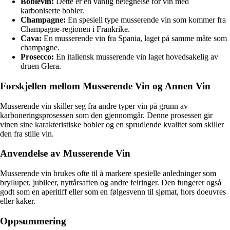
Boblevin:
Dette er en vanlig betegnelse for vin med
karboniserte bobler.
Champagne:
En spesiell type musserende vin som kommer fra
Champagne-regionen i Frankrike.
Cava:
En musserende vin fra Spania, laget på samme måte som
champagne.
Prosecco:
En italiensk musserende vin laget hovedsakelig av
druen Glera.
Forskjellen mellom Musserende Vin og Annen Vin
Musserende vin skiller seg fra andre typer vin på grunn av
karboneringsprosessen som den gjennomgår. Denne prosessen gir
vinen sine karakteristiske bobler og en sprudlende kvalitet som skiller
den fra stille vin.
Anvendelse av Musserende Vin
Musserende vin brukes ofte til å markere spesielle anledninger som
brylluper, jubileer, nyttårsaften og andre feiringer. Den fungerer også
godt som en aperitiff eller som en følgesvenn til sjømat, hors doeuvres
eller kaker.
Oppsummering