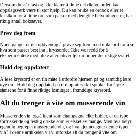
Dersom du står fast og ikke klarer å finne det riktige ordet, kan
oppslagsverk være til stor hjelp. Du kan bruke en ordbok eller et
leksikon for å finne ord som passer med den gitte betydningen og har
riktig antall bokstaver.
Prøv deg frem
Noen ganger er det nødvendig å prøve seg frem med ulike ord for å se
hva som passer best inn i kryssordet. Ikke vær redd for å
eksperimentere med ulike alternativer før du finner det riktige svaret.
Hold deg oppdatert
Å løse kryssord er en fin måte å utfordre hjernen på og samtidig lære
nye ord. Hold deg oppdatert på ord og uttrykk i språket for å øke
sjansene for å finne riktige løsninger i fremtidige kryssord.
Alt du trenger å vite om musserende vin
Musserende vin, også kjent som champagne eller bobler, er en type
forfriskende og festlig drikke som er elsket av mange. Men hva betyr
egentlig begrepet musserende vin, og hva kjennetegner denne typen
vin? I denne artikkelen vil vi utforske alt du trenger å vite om