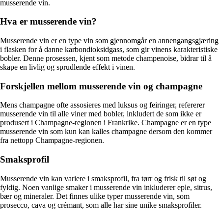
musserende vin.
Hva er musserende vin?
Musserende vin er en type vin som gjennomgår en annengangsgjæring
i flasken for å danne karbondioksidgass, som gir vinens karakteristiske
bobler. Denne prosessen, kjent som metode champenoise, bidrar til å
skape en livlig og sprudlende effekt i vinen.
Forskjellen mellom musserende vin og champagne
Mens champagne ofte assosieres med luksus og feiringer, refererer
musserende vin til alle viner med bobler, inkludert de som ikke er
produsert i Champagne-regionen i Frankrike. Champagne er en type
musserende vin som kun kan kalles champagne dersom den kommer
fra nettopp Champagne-regionen.
Smaksprofil
Musserende vin kan variere i smaksprofil, fra tørr og frisk til søt og
fyldig. Noen vanlige smaker i musserende vin inkluderer eple, sitrus,
bær og mineraler. Det finnes ulike typer musserende vin, som
prosecco, cava og crémant, som alle har sine unike smaksprofiler.