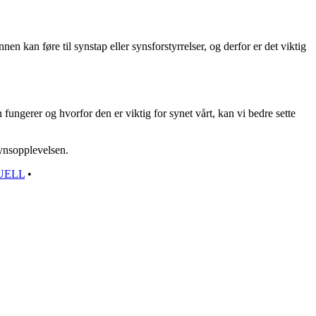
en kan føre til synstap eller synsforstyrrelser, og derfor er det viktig
fungerer og hvorfor den er viktig for synet vårt, kan vi bedre sette
synsopplevelsen.
UELL
•