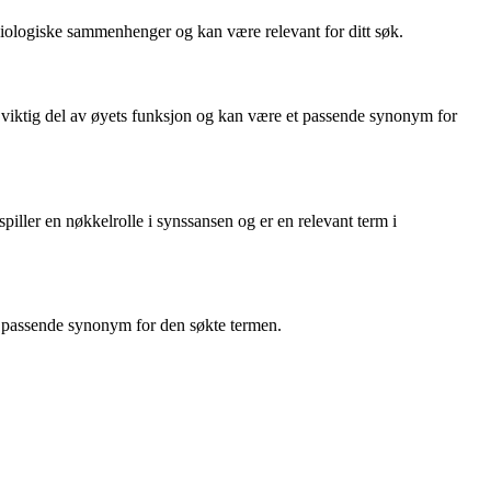
 biologiske sammenhenger og kan være relevant for ditt søk.
en viktig del av øyets funksjon og kan være et passende synonym for
spiller en nøkkelrolle i synssansen og er en relevant term i
et passende synonym for den søkte termen.