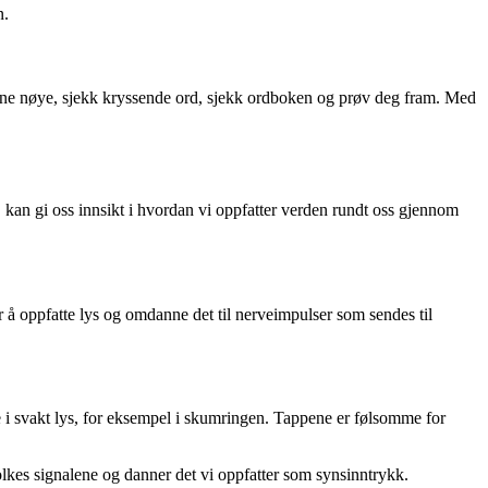
n.
intene nøye, sjekk kryssende ord, sjekk ordboken og prøv deg fram. Med
, kan gi oss innsikt i hvordan vi oppfatter verden rundt oss gjennom
or å oppfatte lys og omdanne det til nerveimpulser som sendes til
 se i svakt lys, for eksempel i skumringen. Tappene er følsomme for
olkes signalene og danner det vi oppfatter som synsinntrykk.