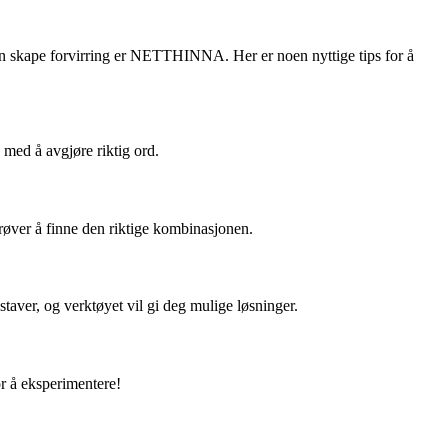
kan skape forvirring er NETTHINNA. Her er noen nyttige tips for å
 med å avgjøre riktig ord.
 prøver å finne den riktige kombinasjonen.
kstaver, og verktøyet vil gi deg mulige løsninger.
or å eksperimentere!