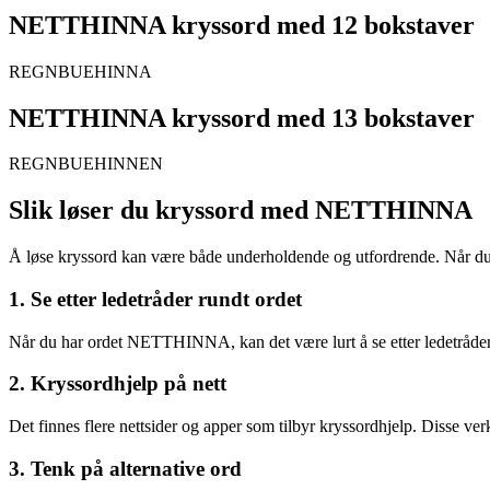
NETTHINNA kryssord med 12 bokstaver
REGNBUEHINNA
NETTHINNA kryssord med 13 bokstaver
REGNBUEHINNEN
Slik løser du kryssord med NETTHINNA
Å løse kryssord kan være både underholdende og utfordrende. Når du s
1. Se etter ledetråder rundt ordet
Når du har ordet NETTHINNA, kan det være lurt å se etter ledetråder
2. Kryssordhjelp på nett
Det finnes flere nettsider og apper som tilbyr kryssordhjelp. Disse verk
3. Tenk på alternative ord