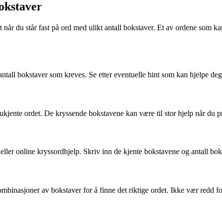
okstaver
når du står fast på ord med ulikt antall bokstaver. Et av ordene som 
g antall bokstaver som kreves. Se etter eventuelle hint som kan hjelpe deg
det ukjente ordet. De kryssende bokstavene kan være til stor hjelp når du
ok eller online kryssordhjelp. Skriv inn de kjente bokstavene og antall bo
binasjoner av bokstaver for å finne det riktige ordet. Ikke vær redd f