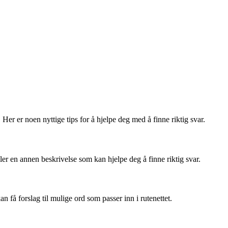
 er noen nyttige tips for å hjelpe deg med å finne riktig svar.
 en annen beskrivelse som kan hjelpe deg å finne riktig svar.
n få forslag til mulige ord som passer inn i rutenettet.