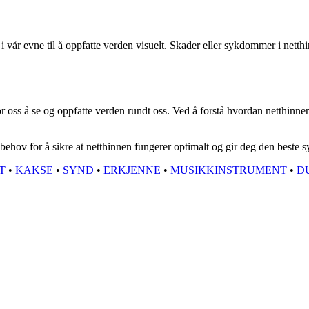
i vår evne til å oppfatte verden visuelt. Skader eller sykdommer i netthinn
 oss å se og oppfatte verden rundt oss. Ved å forstå hvordan netthinnen 
behov for å sikre at netthinnen fungerer optimalt og gir deg den beste 
T
•
KAKSE
•
SYND
•
ERKJENNE
•
MUSIKKINSTRUMENT
•
D