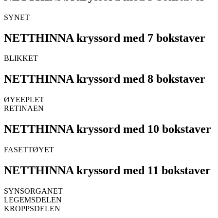
SYNET
NETTHINNA kryssord med 7 bokstaver
BLIKKET
NETTHINNA kryssord med 8 bokstaver
ØYEEPLET
RETINAEN
NETTHINNA kryssord med 10 bokstaver
FASETTØYET
NETTHINNA kryssord med 11 bokstaver
SYNSORGANET
LEGEMSDELEN
KROPPSDELEN