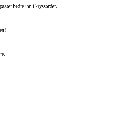
asser bedre inn i kryssordet.
tt!
re.