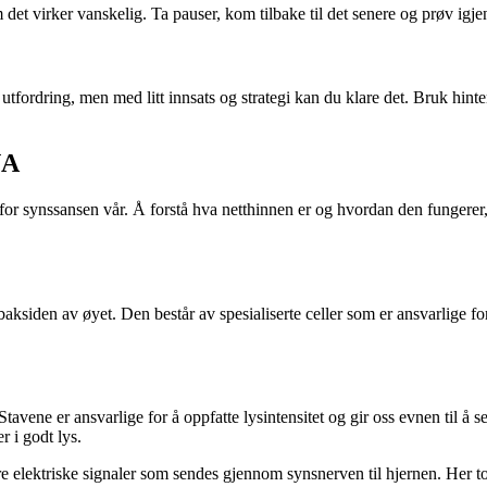
det virker vanskelig. Ta pauser, kom tilbake til det senere og prøv igje
n utfordring, men med litt innsats og strategi kan du klare det. Bruk h
NA
 for synssansen vår. Å forstå hva netthinnen er og hvordan den fungerer
 baksiden av øyet. Den består av spesialiserte celler som er ansvarlige f
tavene er ansvarlige for å oppfatte lysintensitet og gir oss evnen til å
er i godt lys.
re elektriske signaler som sendes gjennom synsnerven til hjernen. Her t