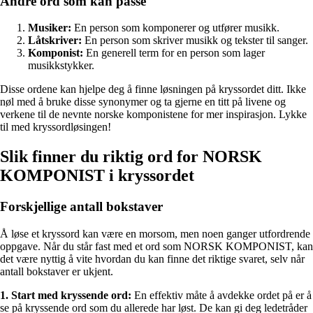
Andre ord som kan passe
Musiker:
En person som komponerer og utfører musikk.
Låtskriver:
En person som skriver musikk og tekster til sanger.
Komponist:
En generell term for en person som lager
musikkstykker.
Disse ordene kan hjelpe deg å finne løsningen på kryssordet ditt. Ikke
nøl med å bruke disse synonymer og ta gjerne en titt på livene og
verkene til de nevnte norske komponistene for mer inspirasjon. Lykke
til med kryssordløsingen!
Slik finner du riktig ord for NORSK
KOMPONIST i kryssordet
Forskjellige antall bokstaver
Å løse et kryssord kan være en morsom, men noen ganger utfordrende
oppgave. Når du står fast med et ord som NORSK KOMPONIST, kan
det være nyttig å vite hvordan du kan finne det riktige svaret, selv når
antall bokstaver er ukjent.
1. Start med kryssende ord:
En effektiv måte å avdekke ordet på er å
se på kryssende ord som du allerede har løst. De kan gi deg ledetråder