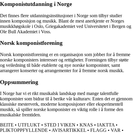
Komponistutdanning i Norge
Det finnes flere utdanningsinstitusjoner i Norge som tilbyr studier
innen komposisjon og musikk. Blant de mest anerkjente er Norges
musikkhøgskole i Oslo, Griegakademiet ved Universitetet i Bergen og
Ole Bull Akademiet i Voss.
Norsk komponistforening
Norsk komponistforening er en organisasjon som jobber for å fremme
norske komponisters interesser og rettigheter. Foreningen tilbyr støtte
og veiledning til både etablerte og nye norske komponister, samt
arrangerer konserter og arrangementer for å fremme norsk musikk.
Oppsummering
I Norge har vi et rikt musikalsk landskap med mange talentfulle
komponister som bidrar til å berike vår kulturarv. Enten det er gjennom
klassiske mesterverk, moderne komposisjoner eller eksperimentell
musikk, så spiller norske komponister en viktig rolle i å forme den
musikalske fremtiden.
BEITE
•
UTFLUKT
•
STED I VIKEN
•
KNAS
•
IAKTTA
•
PLIKTOPPFYLLENDE
•
AVISARTIKKEL
•
FLAGG
•
VAR
•