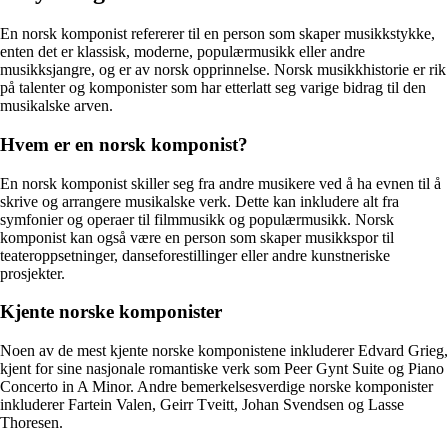
En norsk komponist refererer til en person som skaper musikkstykke,
enten det er klassisk, moderne, populærmusikk eller andre
musikksjangre, og er av norsk opprinnelse. Norsk musikkhistorie er rik
på talenter og komponister som har etterlatt seg varige bidrag til den
musikalske arven.
Hvem er en norsk komponist?
En norsk komponist skiller seg fra andre musikere ved å ha evnen til å
skrive og arrangere musikalske verk. Dette kan inkludere alt fra
symfonier og operaer til filmmusikk og populærmusikk. Norsk
komponist kan også være en person som skaper musikkspor til
teateroppsetninger, danseforestillinger eller andre kunstneriske
prosjekter.
Kjente norske komponister
Noen av de mest kjente norske komponistene inkluderer Edvard Grieg,
kjent for sine nasjonale romantiske verk som Peer Gynt Suite og Piano
Concerto in A Minor. Andre bemerkelsesverdige norske komponister
inkluderer Fartein Valen, Geirr Tveitt, Johan Svendsen og Lasse
Thoresen.