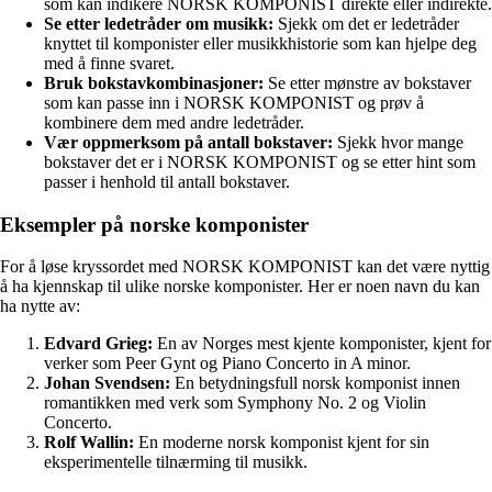
som kan indikere NORSK KOMPONIST direkte eller indirekte.
Se etter ledetråder om musikk:
Sjekk om det er ledetråder
knyttet til komponister eller musikkhistorie som kan hjelpe deg
med å finne svaret.
Bruk bokstavkombinasjoner:
Se etter mønstre av bokstaver
som kan passe inn i NORSK KOMPONIST og prøv å
kombinere dem med andre ledetråder.
Vær oppmerksom på antall bokstaver:
Sjekk hvor mange
bokstaver det er i NORSK KOMPONIST og se etter hint som
passer i henhold til antall bokstaver.
Eksempler på norske komponister
For å løse kryssordet med NORSK KOMPONIST kan det være nyttig
å ha kjennskap til ulike norske komponister. Her er noen navn du kan
ha nytte av:
Edvard Grieg:
En av Norges mest kjente komponister, kjent for
verker som Peer Gynt og Piano Concerto in A minor.
Johan Svendsen:
En betydningsfull norsk komponist innen
romantikken med verk som Symphony No. 2 og Violin
Concerto.
Rolf Wallin:
En moderne norsk komponist kjent for sin
eksperimentelle tilnærming til musikk.