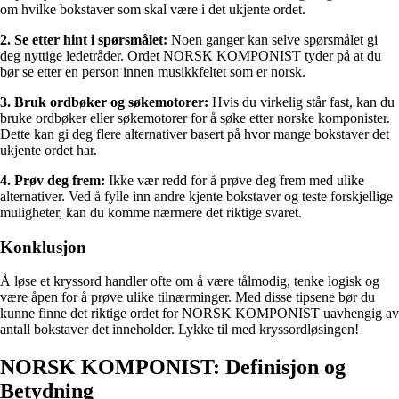
om hvilke bokstaver som skal være i det ukjente ordet.
2. Se etter hint i spørsmålet:
Noen ganger kan selve spørsmålet gi
deg nyttige ledetråder. Ordet NORSK KOMPONIST tyder på at du
bør se etter en person innen musikkfeltet som er norsk.
3. Bruk ordbøker og søkemotorer:
Hvis du virkelig står fast, kan du
bruke ordbøker eller søkemotorer for å søke etter norske komponister.
Dette kan gi deg flere alternativer basert på hvor mange bokstaver det
ukjente ordet har.
4. Prøv deg frem:
Ikke vær redd for å prøve deg frem med ulike
alternativer. Ved å fylle inn andre kjente bokstaver og teste forskjellige
muligheter, kan du komme nærmere det riktige svaret.
Konklusjon
Å løse et kryssord handler ofte om å være tålmodig, tenke logisk og
være åpen for å prøve ulike tilnærminger. Med disse tipsene bør du
kunne finne det riktige ordet for NORSK KOMPONIST uavhengig av
antall bokstaver det inneholder. Lykke til med kryssordløsingen!
NORSK KOMPONIST: Definisjon og
Betydning