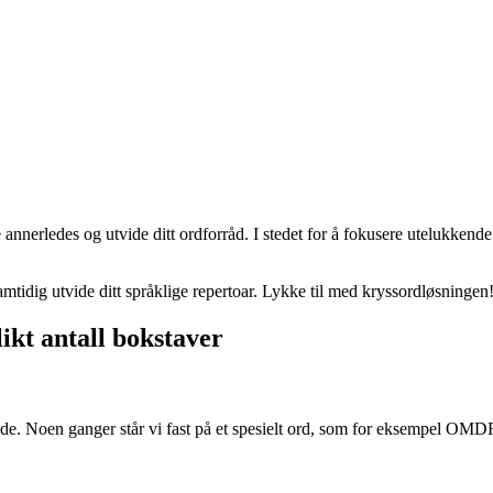
e annerledes og utvide ditt ordforråd. I stedet for å fokusere utelukke
mtidig utvide ditt språklige repertoar. Lykke til med kryssordløsningen
likt antall bokstaver
. Noen ganger står vi fast på et spesielt ord, som for eksempel OMDR