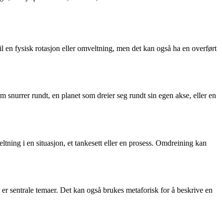
il en fysisk rotasjon eller omveltning, men det kan også ha en overført
 snurrer rundt, en planet som dreier seg rundt sin egen akse, eller en
ning i en situasjon, et tankesett eller en prosess. Omdreining kan
 er sentrale temaer. Det kan også brukes metaforisk for å beskrive en