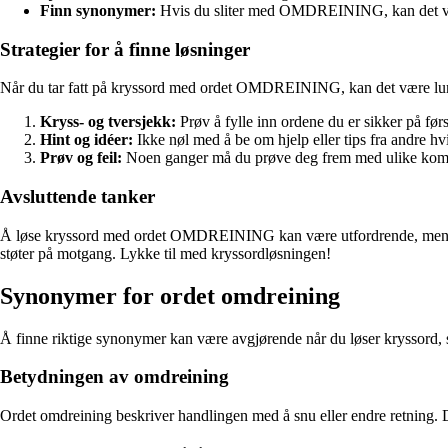
Finn synonymer:
Hvis du sliter med OMDREINING, kan det være 
Strategier for å finne løsninger
Når du tar fatt på kryssord med ordet OMDREINING, kan det være lurt å
Kryss- og tversjekk:
Prøv å fylle inn ordene du er sikker på før
Hint og idéer:
Ikke nøl med å be om hjelp eller tips fra andre hvi
Prøv og feil:
Noen ganger må du prøve deg frem med ulike kombina
Avsluttende tanker
Å løse kryssord med ordet OMDREINING kan være utfordrende, men med tål
støter på motgang. Lykke til med kryssordløsningen!
Synonymer for ordet omdreining
Å finne riktige synonymer kan være avgjørende når du løser kryssord, sp
Betydningen av omdreining
Ordet omdreining beskriver handlingen med å snu eller endre retning. 