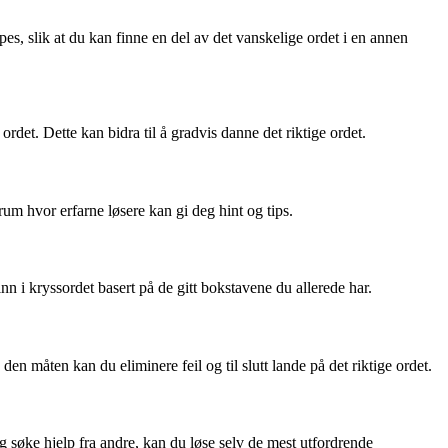
pes, slik at du kan finne en del av det vanskelige ordet i en annen
rdet. Dette kan bidra til å gradvis danne det riktige ordet.
rum hvor erfarne løsere kan gi deg hint og tips.
inn i kryssordet basert på de gitt bokstavene du allerede har.
n måten kan du eliminere feil og til slutt lande på det riktige ordet.
og søke hjelp fra andre, kan du løse selv de mest utfordrende