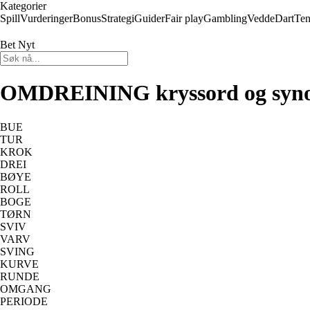
Kategorier
Spill
Vurderinger
Bonus
Strategi
Guider
Fair play
Gambling
Vedde
Dart
Ten
Bet Nyt
OMDREINING kryssord og syn
BUE
TUR
KROK
DREI
BØYE
ROLL
BOGE
TØRN
SVIV
VARV
SVING
KURVE
RUNDE
OMGANG
PERIODE