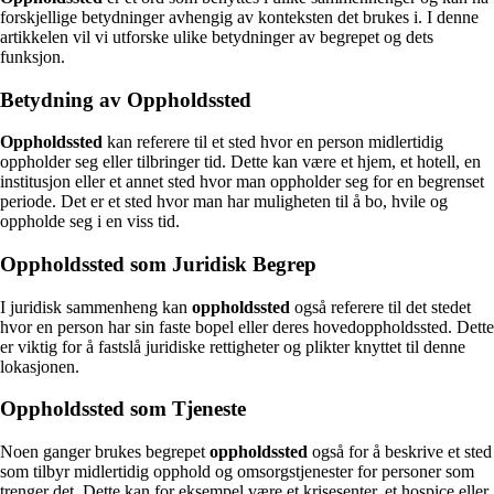
forskjellige betydninger avhengig av konteksten det brukes i. I denne
artikkelen vil vi utforske ulike betydninger av begrepet og dets
funksjon.
Betydning av Oppholdssted
Oppholdssted
kan referere til et sted hvor en person midlertidig
oppholder seg eller tilbringer tid. Dette kan være et hjem, et hotell, en
institusjon eller et annet sted hvor man oppholder seg for en begrenset
periode. Det er et sted hvor man har muligheten til å bo, hvile og
oppholde seg i en viss tid.
Oppholdssted som Juridisk Begrep
I juridisk sammenheng kan
oppholdssted
også referere til det stedet
hvor en person har sin faste bopel eller deres hovedoppholdssted. Dette
er viktig for å fastslå juridiske rettigheter og plikter knyttet til denne
lokasjonen.
Oppholdssted som Tjeneste
Noen ganger brukes begrepet
oppholdssted
også for å beskrive et sted
som tilbyr midlertidig opphold og omsorgstjenester for personer som
trenger det. Dette kan for eksempel være et krisesenter, et hospice eller