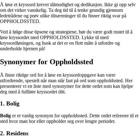
Å løse et kryssord krever tålmodighet og dedikasjon. Ikke gi opp selv
om det virker vanskelig. Ta deg tid til å tenke grundig gjennom
ledetrådene og prøv ulike tilnærminger til du finner riktig svar på
OPPHOLDSSTED.
Ved å følge disse tipsene og strategiene, bør du være godt rustet til å
løse kryssordet med OPPHOLDSSTED. Lykke til med
kryssordløsingen, og husk at det er en flott måte å utfordre og
underholde hjernen på!
Synonymer for Oppholdssted
Å finne riktige ord for å løse en kryssordoppgave kan være
utfordrende, spesielt når man står fast på ord som oppholdssted. Her
presenterer vi en liste med synonymer for dette ordet som kan hjelpe
deg med å fullføre kryssordet ditt.
1. Bolig
Bolig
er et vanlig synonym for oppholdssted. Dette ordet refererer til et
sted hvor man bor eller oppholder seg over lengre perioder.
2. Residens