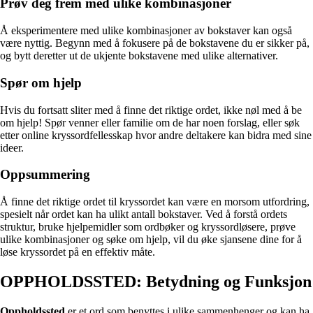
Prøv deg frem med ulike kombinasjoner
Å eksperimentere med ulike kombinasjoner av bokstaver kan også
være nyttig. Begynn med å fokusere på de bokstavene du er sikker på,
og bytt deretter ut de ukjente bokstavene med ulike alternativer.
Spør om hjelp
Hvis du fortsatt sliter med å finne det riktige ordet, ikke nøl med å be
om hjelp! Spør venner eller familie om de har noen forslag, eller søk
etter online kryssordfellesskap hvor andre deltakere kan bidra med sine
ideer.
Oppsummering
Å finne det riktige ordet til kryssordet kan være en morsom utfordring,
spesielt når ordet kan ha ulikt antall bokstaver. Ved å forstå ordets
struktur, bruke hjelpemidler som ordbøker og kryssordløsere, prøve
ulike kombinasjoner og søke om hjelp, vil du øke sjansene dine for å
løse kryssordet på en effektiv måte.
OPPHOLDSSTED: Betydning og Funksjon
Oppholdssted
er et ord som benyttes i ulike sammenhenger og kan ha