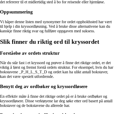
det refererer til et midlertidig sted å bo for reisende eller hjemløse.
Oppsummering
Vi håper denne listen med synonymer for ordet oppholdssted har vært
til hjelp i din kryssordløsning. Ved å bruke disse alternativene kan du
kanskje finne riktig svar og fullføre oppgaven med suksess.
Slik finner du riktig ord til kryssordet
Forståelse av ordets struktur
Når du står fast i et kryssord og prøver å finne det riktige ordet, er det
viktig å først og fremst forstå ordets struktur. For eksempel, hvis du har
bokstavene _P_H_L_S_T_D og ordet kan ha ulikt antall bokstaver,
kan det være spesielt utfordrende.
Benytt deg av ordbøker og kryssordløsere
En effektiv måte å finne det riktige ordet på er å bruke ordbøker og
kryssordløsere. Disse verktøyene lar deg søke etter ord basert på antall
bokstaver og de bokstavene du allerede har.