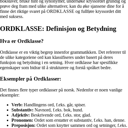
bokstaver, bruke hint og synonymer, undersøke kryssordet grundig og
prøve deg fram med ulike alternativer, kan du øke sjansene dine for å
finne det riktige svaret på ORDKLASSE og fullføre kryssordet ditt
med suksess.
ORDKLASSE: Definisjon og Betydning
Hva er Ordklasse?
Ordklasse er en viktig begrep innenfor grammatikken. Det refererer til
de ulike kategoriene ord kan klassifiseres under basert på deres
funksjon og betydning i en setning. Hver ordklasse har spesifikke
egenskaper som bidrar til å strukturere og forstå språket bedre.
Eksempler på Ordklasser:
Det finnes flere typer ordklasser på norsk. Nedenfor er noen vanlige
eksempler:
Verb:
Handlingens ord, f.eks. går, spiser.
Substantiv:
Navnord, f.eks. bok, hund.
Adjektiv:
Beskrivende ord, f.eks. stor, glad.
Pronomen:
Ordet som erstatter et substantiv, f.eks. han, denne.
Preposisjon:
Ordet som knytter sammen ord og setninger, f.eks.