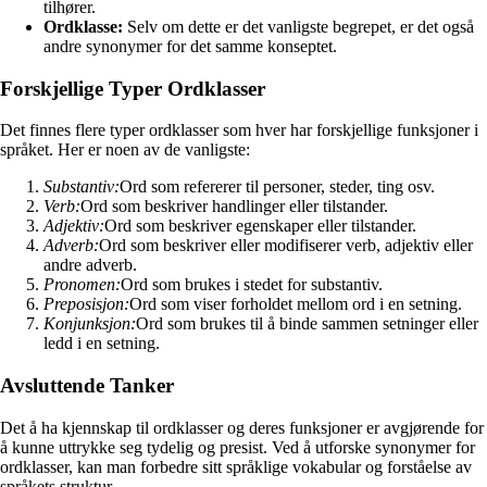
tilhører.
Ordklasse:
Selv om dette er det vanligste begrepet, er det også
andre synonymer for det samme konseptet.
Forskjellige Typer Ordklasser
Det finnes flere typer ordklasser som hver har forskjellige funksjoner i
språket. Her er noen av de vanligste:
Substantiv:
Ord som refererer til personer, steder, ting osv.
Verb:
Ord som beskriver handlinger eller tilstander.
Adjektiv:
Ord som beskriver egenskaper eller tilstander.
Adverb:
Ord som beskriver eller modifiserer verb, adjektiv eller
andre adverb.
Pronomen:
Ord som brukes i stedet for substantiv.
Preposisjon:
Ord som viser forholdet mellom ord i en setning.
Konjunksjon:
Ord som brukes til å binde sammen setninger eller
ledd i en setning.
Avsluttende Tanker
Det å ha kjennskap til ordklasser og deres funksjoner er avgjørende for
å kunne uttrykke seg tydelig og presist. Ved å utforske synonymer for
ordklasser, kan man forbedre sitt språklige vokabular og forståelse av
språkets struktur.