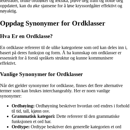
ledetråder, bruke ordbøker og leksika, prøve deg fram og holde deg
oppdatert, kan du øke sjansene for å løse kryssordgåter effektivt og
nøyaktig.
Oppdag Synonymer for Ordklasser
Hva Er en Ordklasse?
En ordklasse refererer til de ulike kategoriene som ord kan deles inn i,
basert på deres funksjon og form. Å ha kunnskap om ordklasser er
essensielt for å forstå språkets struktur og kunne kommunisere
effektivt.
Vanlige Synonymer for Ordklasser
Når det gjelder synonymer for ordklasse, finnes det flere alternative
termer som kan brukes interchangeably. Her er noen vanlige
synonymer:
Ordbøying:
Ordbøyning beskriver hvordan ord endres i forhold
til tid, tall, kjønn osv.
Grammatisk kategori:
Dette refererer til den grammatiske
funksjonen et ord har.
Ordtype:
Ordtype beskriver den generelle kategorien et ord