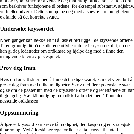
hint og synonymer for å veilede deg mot riktig ordklasse. Tenk på ord
som beskriver funksjonene til ordene, for eksempel substantiv, adjektiv,
verb eller adverb. Dette kan hjelpe deg med å snevre inn mulighetene
og lande på det korrekte svaret.
Undersøke kryssordet
Noen ganger kan nøkkelen til å løse et ord ligge i de kryssende ordene.
Ta en grundig titt på de allerede utfylte ordene i kryssordet ditt, da de
kan gi deg ledetråder om ordklasse og hjelpe deg med å finne den
manglende biten av puslespillet.
Prøv deg fram
Hvis du fortsatt sliter med å finne det riktige svaret, kan det være lurt å
prøve deg fram med ulike muligheter. Skriv ned flere potensielle svar
og se om de passer inn med de kryssende ordene og ledetrådene du har
tilgjengelig. Vær tålmodig og metodisk i arbeidet med å finne den
passende ordklassen.
Oppsummering
Å løse et kryssord kan kreve tålmodighet, dedikasjon og en strategisk
tilnærming. Ved å forstå begrepet ordklasse, ta hensyn til antall