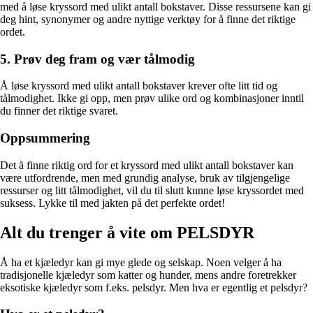
med å løse kryssord med ulikt antall bokstaver. Disse ressursene kan gi
deg hint, synonymer og andre nyttige verktøy for å finne det riktige
ordet.
5. Prøv deg fram og vær tålmodig
Å løse kryssord med ulikt antall bokstaver krever ofte litt tid og
tålmodighet. Ikke gi opp, men prøv ulike ord og kombinasjoner inntil
du finner det riktige svaret.
Oppsummering
Det å finne riktig ord for et kryssord med ulikt antall bokstaver kan
være utfordrende, men med grundig analyse, bruk av tilgjengelige
ressurser og litt tålmodighet, vil du til slutt kunne løse kryssordet med
suksess. Lykke til med jakten på det perfekte ordet!
Alt du trenger å vite om PELSDYR
Å ha et kjæledyr kan gi mye glede og selskap. Noen velger å ha
tradisjonelle kjæledyr som katter og hunder, mens andre foretrekker
eksotiske kjæledyr som f.eks. pelsdyr. Men hva er egentlig et pelsdyr?