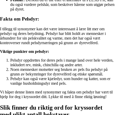
du også vurdere pelshår, som beskriver hårene som utgjør pelsen
på dyret.
Fakta om Pelsdyr:
I tillegg til synonymer kan det være interessant å lære litt mer om
pelsdyr og deres betydning. Pelsdyr har blitt holdt av mennesker i
århundrer for sin pelskvalitet og varme, men det har også vært
kontroverser rundt pelsdyrnæringen på grunn av dyrevelferd.
Viktige punkter om pelsdyr:
Pelsdyr oppdrettes for deres pels i mange land over hele verden,
inkludert rev, mink, chinchilla og andre arter.
Noen mennesker motsetter seg bruken av pels fra pelsdyr på
grunn av bekymringer for dyrevelferd og etiske spørsmål.
Pelsdyr kan også være kjæledyr, som hunder og katter, som er
vanlige husholdningsdyr med pels.
Vi håper denne listen med synonymer og fakta om pelsdyr har vært til
hjelp for deg i kryssordet ditt. Lykke til med å finne riktig løsning!
Slik finner du riktig ord for kryssordet
med ulikt antall bokstaver