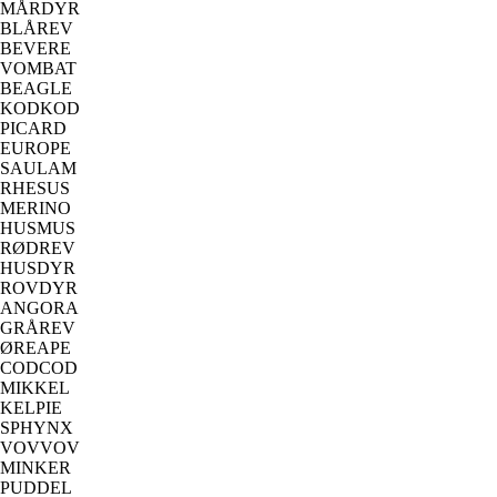
MÅRDYR
BLÅREV
BEVERE
VOMBAT
BEAGLE
KODKOD
PICARD
EUROPE
SAULAM
RHESUS
MERINO
HUSMUS
RØDREV
HUSDYR
ROVDYR
ANGORA
GRÅREV
ØREAPE
CODCOD
MIKKEL
KELPIE
SPHYNX
VOVVOV
MINKER
PUDDEL