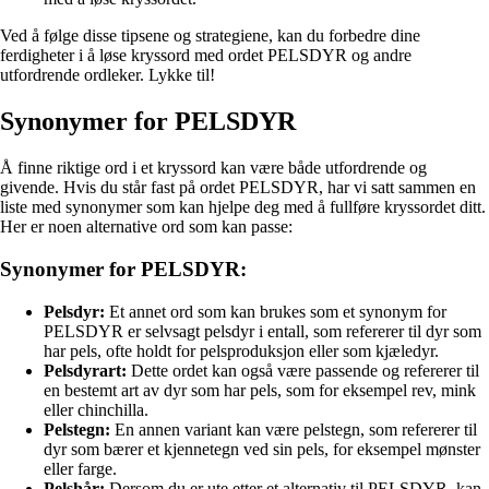
Ved å følge disse tipsene og strategiene, kan du forbedre dine
ferdigheter i å løse kryssord med ordet PELSDYR og andre
utfordrende ordleker. Lykke til!
Synonymer for PELSDYR
Å finne riktige ord i et kryssord kan være både utfordrende og
givende. Hvis du står fast på ordet PELSDYR, har vi satt sammen en
liste med synonymer som kan hjelpe deg med å fullføre kryssordet ditt.
Her er noen alternative ord som kan passe:
Synonymer for PELSDYR:
Pelsdyr:
Et annet ord som kan brukes som et synonym for
PELSDYR er selvsagt pelsdyr i entall, som refererer til dyr som
har pels, ofte holdt for pelsproduksjon eller som kjæledyr.
Pelsdyrart:
Dette ordet kan også være passende og refererer til
en bestemt art av dyr som har pels, som for eksempel rev, mink
eller chinchilla.
Pelstegn:
En annen variant kan være pelstegn, som refererer til
dyr som bærer et kjennetegn ved sin pels, for eksempel mønster
eller farge.
Pelshår:
Dersom du er ute etter et alternativ til PELSDYR, kan