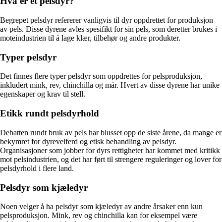
Hva er et pelsdyr?
Begrepet pelsdyr refererer vanligvis til dyr oppdrettet for produksjon
av pels. Disse dyrene avles spesifikt for sin pels, som deretter brukes i
moteindustrien til å lage klær, tilbehør og andre produkter.
Typer pelsdyr
Det finnes flere typer pelsdyr som oppdrettes for pelsproduksjon,
inkludert mink, rev, chinchilla og mår. Hvert av disse dyrene har unike
egenskaper og krav til stell.
Etikk rundt pelsdyrhold
Debatten rundt bruk av pels har blusset opp de siste årene, da mange er
bekymret for dyrevelferd og etisk behandling av pelsdyr.
Organisasjoner som jobber for dyrs rettigheter har kommet med kritikk
mot pelsindustrien, og det har ført til strengere reguleringer og lover for
pelsdyrhold i flere land.
Pelsdyr som kjæledyr
Noen velger å ha pelsdyr som kjæledyr av andre årsaker enn kun
pelsproduksjon. Mink, rev og chinchilla kan for eksempel være