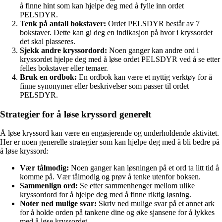
å finne hint som kan hjelpe deg med å fylle inn ordet
PELSDYR.
Tenk på antall bokstaver:
Ordet PELSDYR består av 7
bokstaver. Dette kan gi deg en indikasjon på hvor i kryssordet
det skal plasseres.
Sjekk andre kryssordord:
Noen ganger kan andre ord i
kryssordet hjelpe deg med å løse ordet PELSDYR ved å se etter
felles bokstaver eller temaer.
Bruk en ordbok:
En ordbok kan være et nyttig verktøy for å
finne synonymer eller beskrivelser som passer til ordet
PELSDYR.
Strategier for å løse kryssord generelt
Å løse kryssord kan være en engasjerende og underholdende aktivitet.
Her er noen generelle strategier som kan hjelpe deg med å bli bedre på
å løse kryssord:
Vær tålmodig:
Noen ganger kan løsningen på et ord ta litt tid å
komme på. Vær tålmodig og prøv å tenke utenfor boksen.
Sammenlign ord:
Se etter sammenhenger mellom ulike
kryssordord for å hjelpe deg med å finne riktig løsning.
Noter ned mulige svar:
Skriv ned mulige svar på et annet ark
for å holde orden på tankene dine og øke sjansene for å lykkes
med å løse kryssordet.