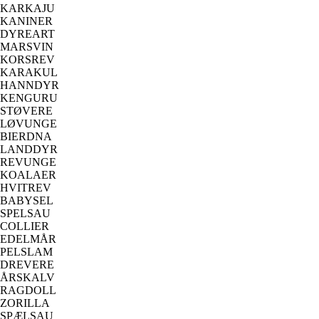
KARKAJU
KANINER
DYREART
MARSVIN
KORSREV
KARAKUL
HANNDYR
KENGURU
STØVERE
LØVUNGE
BIERDNA
LANDDYR
REVUNGE
KOALAER
HVITREV
BABYSEL
SPELSAU
COLLIER
EDELMÅR
PELSLAM
DREVERE
ÅRSKALV
RAGDOLL
ZORILLA
SPÆLSAU