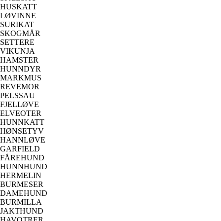
HUSKATT
LØVINNE
SURIKAT
SKOGMÅR
SETTERE
VIKUNJA
HAMSTER
HUNNDYR
MARKMUS
REVEMOR
PELSSAU
FJELLØVE
ELVEOTER
HUNNKATT
HØNSETYV
HANNLØVE
GARFIELD
FÅREHUND
HUNNHUND
HERMELIN
BURMESER
DAMEHUND
BURMILLA
JAKTHUND
HAVOTRER