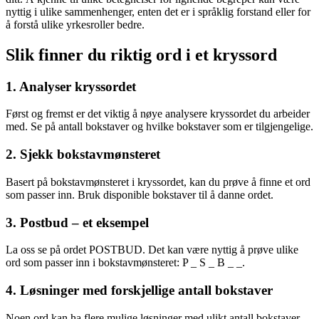
nyttig i ulike sammenhenger, enten det er i språklig forstand eller for
å forstå ulike yrkesroller bedre.
Slik finner du riktig ord i et kryssord
1. Analyser kryssordet
Først og fremst er det viktig å nøye analysere kryssordet du arbeider
med. Se på antall bokstaver og hvilke bokstaver som er tilgjengelige.
2. Sjekk bokstavmønsteret
Basert på bokstavmønsteret i kryssordet, kan du prøve å finne et ord
som passer inn. Bruk disponible bokstaver til å danne ordet.
3. Postbud – et eksempel
La oss se på ordet POSTBUD. Det kan være nyttig å prøve ulike
ord som passer inn i bokstavmønsteret: P _ S _ B _ _.
4. Løsninger med forskjellige antall bokstaver
Noen ord kan ha flere mulige løsninger med ulikt antall bokstaver.