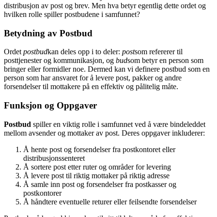
distribusjon av post og brev. Men hva betyr egentlig dette ordet og
hvilken rolle spiller postbudene i samfunnet?
Betydning av Postbud
Ordet
postbud
kan deles opp i to deler:
post
som refererer til
posttjenester og kommunikasjon, og
bud
som betyr en person som
bringer eller formidler noe. Dermed kan vi definere postbud som en
person som har ansvaret for å levere post, pakker og andre
forsendelser til mottakere på en effektiv og pålitelig måte.
Funksjon og Oppgaver
Postbud
spiller en viktig rolle i samfunnet ved å være bindeleddet
mellom avsender og mottaker av post. Deres oppgaver inkluderer:
Å hente post og forsendelser fra postkontoret eller
distribusjonssenteret
Å sortere post etter ruter og områder for levering
Å levere post til riktig mottaker på riktig adresse
Å samle inn post og forsendelser fra postkasser og
postkontorer
Å håndtere eventuelle returer eller feilsendte forsendelser