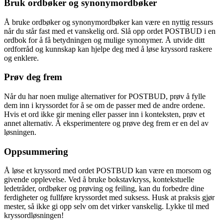
Bruk ordbøker og synonymordbøker
Å bruke ordbøker og synonymordbøker kan være en nyttig ressurs
når du står fast med et vanskelig ord. Slå opp ordet POSTBUD i en
ordbok for å få betydningen og mulige synonymer. Å utvide ditt
ordforråd og kunnskap kan hjelpe deg med å løse kryssord raskere
og enklere.
Prøv deg frem
Når du har noen mulige alternativer for POSTBUD, prøv å fylle
dem inn i kryssordet for å se om de passer med de andre ordene.
Hvis et ord ikke gir mening eller passer inn i konteksten, prøv et
annet alternativ. Å eksperimentere og prøve deg frem er en del av
løsningen.
Oppsummering
Å løse et kryssord med ordet POSTBUD kan være en morsom og
givende opplevelse. Ved å bruke bokstavkryss, kontekstuelle
ledetråder, ordbøker og prøving og feiling, kan du forbedre dine
ferdigheter og fullføre kryssordet med suksess. Husk at praksis gjør
mester, så ikke gi opp selv om det virker vanskelig. Lykke til med
kryssordløsningen!