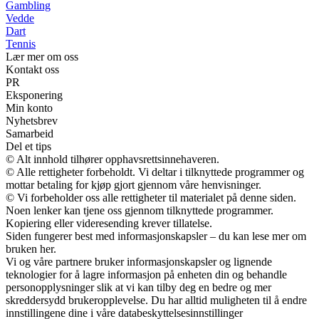
Gambling
Vedde
Dart
Tennis
Lær mer om oss
Kontakt oss
PR
Eksponering
Min konto
Nyhetsbrev
Samarbeid
Del et tips
© Alt innhold tilhører opphavsrettsinnehaveren.
© Alle rettigheter forbeholdt. Vi deltar i tilknyttede programmer og
mottar betaling for kjøp gjort gjennom våre henvisninger.
© Vi forbeholder oss alle rettigheter til materialet på denne siden.
Noen lenker kan tjene oss gjennom tilknyttede programmer.
Kopiering eller videresending krever tillatelse.
Siden fungerer best med informasjonskapsler – du kan lese mer om
bruken her.
Vi og våre partnere bruker informasjonskapsler og lignende
teknologier for å lagre informasjon på enheten din og behandle
personopplysninger slik at vi kan tilby deg en bedre og mer
skreddersydd brukeropplevelse. Du har alltid muligheten til å endre
innstillingene dine i våre databeskyttelsesinnstillinger