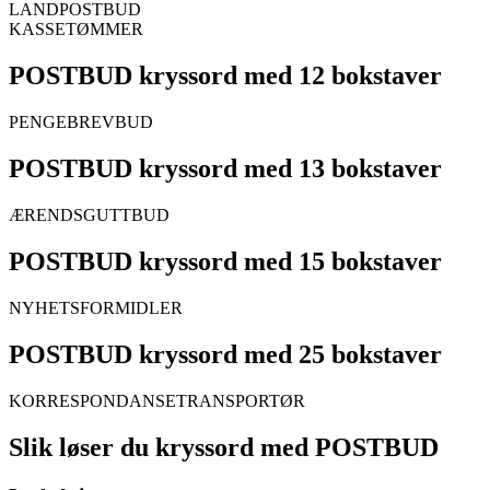
LANDPOSTBUD
KASSETØMMER
POSTBUD kryssord med 12 bokstaver
PENGEBREVBUD
POSTBUD kryssord med 13 bokstaver
ÆRENDSGUTTBUD
POSTBUD kryssord med 15 bokstaver
NYHETSFORMIDLER
POSTBUD kryssord med 25 bokstaver
KORRESPONDANSETRANSPORTØR
Slik løser du kryssord med POSTBUD