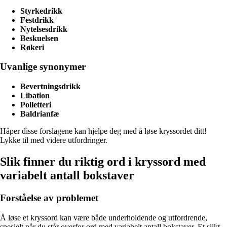
Styrkedrikk
Festdrikk
Nytelsesdrikk
Beskuelsen
Røkeri
Uvanlige synonymer
Bevertningsdrikk
Libation
Polletteri
Baldrianfæ
Håper disse forslagene kan hjelpe deg med å løse kryssordet ditt!
Lykke til med videre utfordringer.
Slik finner du riktig ord i kryssord med
variabelt antall bokstaver
Forståelse av problemet
Å løse et kryssord kan være både underholdende og utfordrende,
spesielt når du står overfor ord med variabelt antall bokstaver. Et slikt