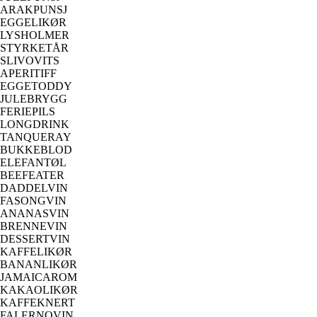
ARAKPUNSJ
EGGELIKØR
LYSHOLMER
STYRKETÅR
SLIVOVITS
APERITIFF
EGGETODDY
JULEBRYGG
FERIEPILS
LONGDRINK
TANQUERAY
BUKKEBLOD
ELEFANTØL
BEEFEATER
DADDELVIN
FASONGVIN
ANANASVIN
BRENNEVIN
DESSERTVIN
KAFFELIKØR
BANANLIKØR
JAMAICAROM
KAKAOLIKØR
KAFFEKNERT
FALERNOVIN