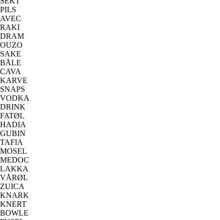
SEKT
PILS
AVEC
RAKI
DRAM
OUZO
SAKE
BÅLE
CAVA
KARVE
SNAPS
VODKA
DRINK
FATØL
HADIA
GUBIN
TAFIA
MOSEL
MEDOC
LAKKA
VÅRØL
ZUICA
KNARK
KNERT
BOWLE