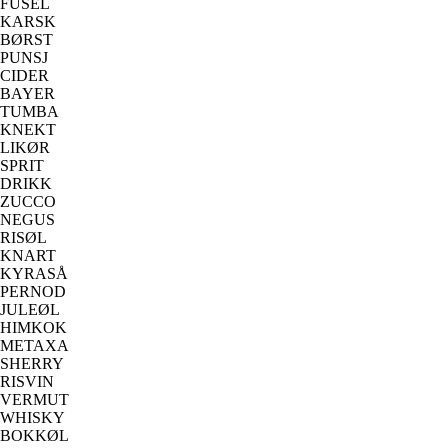
FUSEL
KARSK
BØRST
PUNSJ
CIDER
BAYER
TUMBA
KNEKT
LIKØR
SPRIT
DRIKK
ZUCCO
NEGUS
RISØL
KNART
KYRASÅ
PERNOD
JULEØL
HIMKOK
METAXA
SHERRY
RISVIN
VERMUT
WHISKY
BOKKØL