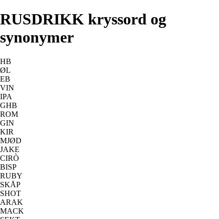
RUSDRIKK kryssord og
synonymer
HB
ØL
EB
VIN
IPA
GHB
ROM
GIN
KIR
MJØD
JAKE
CIRÒ
BISP
RUBY
SKÅP
SHOT
ARAK
MACK