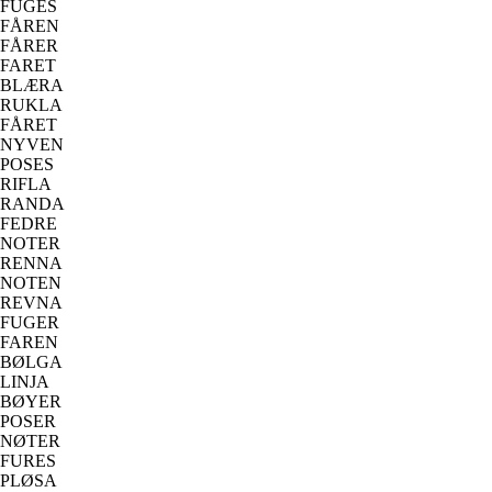
FUGES
FÅREN
FÅRER
FARET
BLÆRA
RUKLA
FÅRET
NYVEN
POSES
RIFLA
RANDA
FEDRE
NOTER
RENNA
NOTEN
REVNA
FUGER
FAREN
BØLGA
LINJA
BØYER
POSER
NØTER
FURES
PLØSA