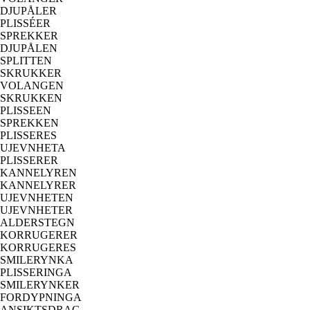
DJUPÅLER
PLISSÉER
SPREKKER
DJUPÅLEN
SPLITTEN
SKRUKKER
VOLANGEN
SKRUKKEN
PLISSEEN
SPREKKEN
PLISSERES
UJEVNHETA
PLISSERER
KANNELYREN
KANNELYRER
UJEVNHETEN
UJEVNHETER
ALDERSTEGN
KORRUGERER
KORRUGERES
SMILERYNKA
PLISSERINGA
SMILERYNKER
FORDYPNINGA
ANSIKTSDRAG