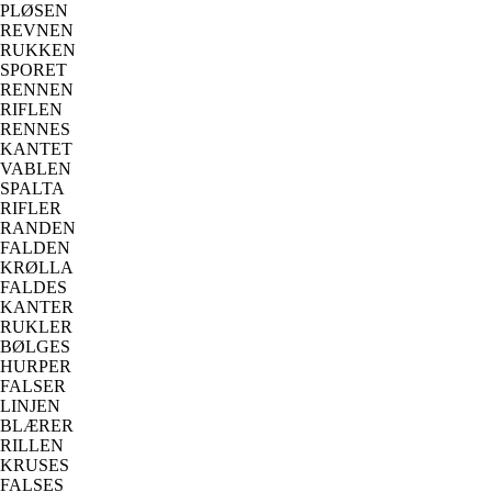
PLØSEN
REVNEN
RUKKEN
SPORET
RENNEN
RIFLEN
RENNES
KANTET
VABLEN
SPALTA
RIFLER
RANDEN
FALDEN
KRØLLA
FALDES
KANTER
RUKLER
BØLGES
HURPER
FALSER
LINJEN
BLÆRER
RILLEN
KRUSES
FALSES