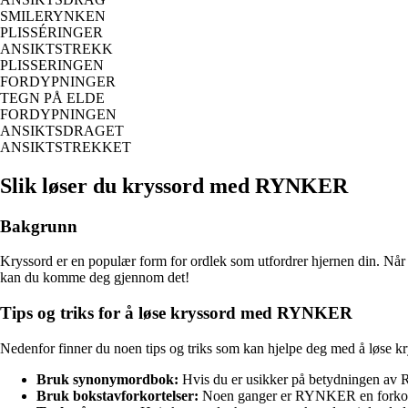
SMILERYNKEN
PLISSÉRINGER
ANSIKTSTREKK
PLISSERINGEN
FORDYPNINGER
TEGN PÅ ELDE
FORDYPNINGEN
ANSIKTSDRAGET
ANSIKTSTREKKET
Slik løser du kryssord med RYNKER
Bakgrunn
Kryssord er en populær form for ordlek som utfordrer hjernen din. Når 
kan du komme deg gjennom det!
Tips og triks for å løse kryssord med RYNKER
Nedenfor finner du noen tips og triks som kan hjelpe deg med å løse
Bruk synonymordbok:
Hvis du er usikker på betydningen av
Bruk bokstavforkortelser:
Noen ganger er RYNKER en forkortelse