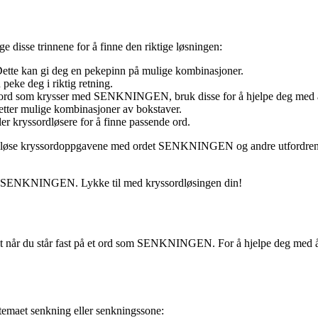
 disse trinnene for å finne den riktige løsningen:
Dette kan gi deg en pekepinn på mulige kombinasjoner.
peke deg i riktig retning.
n ord som krysser med SENKNINGEN, bruk disse for å hjelpe deg med å 
ter mulige kombinasjoner av bokstaver.
r kryssordløsere for å finne passende ord.
unne løse kryssordoppgavene med ordet SENKNINGEN og andre utfordrende
d med SENKNINGEN. Lykke til med kryssordløsingen din!
 når du står fast på et ord som SENKNINGEN. For å hjelpe deg med å fu
emaet senkning eller senkningssone: