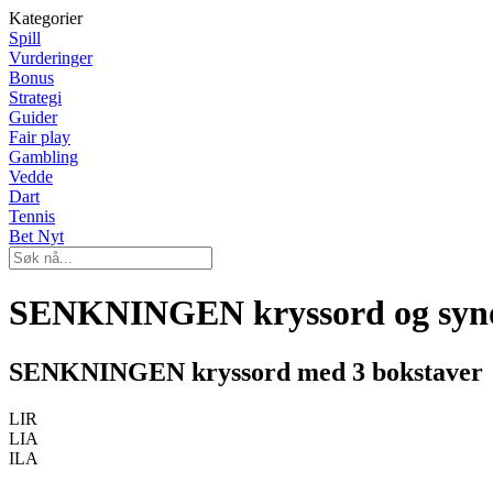
Kategorier
Spill
Vurderinger
Bonus
Strategi
Guider
Fair play
Gambling
Vedde
Dart
Tennis
Bet Nyt
SENKNINGEN kryssord og syn
SENKNINGEN kryssord med 3 bokstaver
LIR
LIA
ILA