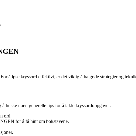
r
NINGEN
r å løse kryssord effektivt, er det viktig å ha gode strategier og tekni
 huske noen generelle tips for å takle kryssordoppgaver:
nn ord.
NGEN for å få hint om bokstavene.
sjoner.