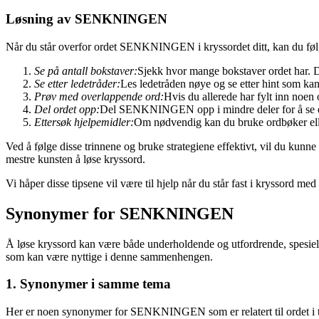
Løsning av SENKNINGEN
Når du står overfor ordet SENKNINGEN i kryssordet ditt, kan du følge
Se på antall bokstaver:
Sjekk hvor mange bokstaver ordet har. 
Se etter ledetråder:
Les ledetråden nøye og se etter hint som kan 
Prøv med overlappende ord:
Hvis du allerede har fylt inn noe
Del ordet opp:
Del SENKNINGEN opp i mindre deler for å se et
Ettersøk hjelpemidler:
Om nødvendig kan du bruke ordbøker elle
Ved å følge disse trinnene og bruke strategiene effektivt, vil du k
mestre kunsten å løse kryssord.
Vi håper disse tipsene vil være til hjelp når du står fast i kryssor
Synonymer for SENKNINGEN
Å løse kryssord kan være både underholdende og utfordrende, spesielt
som kan være nyttige i denne sammenhengen.
1. Synonymer i samme tema
Her er noen synonymer for SENKNINGEN som er relatert til ordet i t