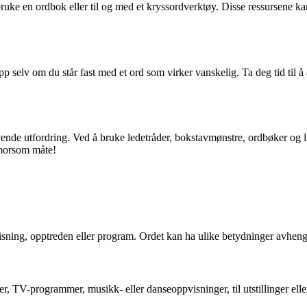
 å bruke en ordbok eller til og med et kryssordverktøy. Disse ressursene 
opp selv om du står fast med et ord som virker vanskelig. Ta deg tid til
vende utfordring. Ved å bruke ledetråder, bokstavmønstre, ordbøker og 
 morsom måte!
 visning, opptreden eller program. Ordet kan ha ulike betydninger avhe
nger, TV-programmer, musikk- eller danseoppvisninger, til utstillinger elle