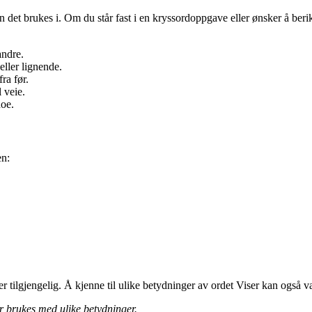
t brukes i. Om du står fast i en kryssordoppgave eller ønsker å berike 
andre.
ller lignende.
ra før.
 veie.
noe.
en:
ilgjengelig. Å kjenne til ulike betydninger av ordet Viser kan også være
ser brukes med ulike betydninger.