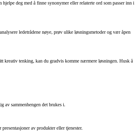
kan hjelpe deg med å finne synonymer eller relaterte ord som passer inn i
 å analysere ledetrådene nøye, prøv ulike løsningsmetoder og vær åpen
litt kreativ tenking, kan du gradvis komme nærmere løsningen. Husk å
ngig av sammenhengen det brukes i.
r presentasjoner av produkter eller tjenester.