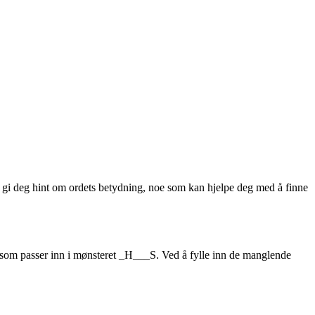
n gi deg hint om ordets betydning, noe som kan hjelpe deg med å finne
rdet som passer inn i mønsteret _H___S. Ved å fylle inn de manglende