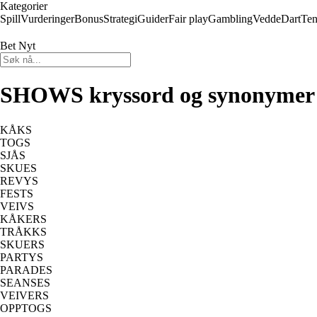
Kategorier
Spill
Vurderinger
Bonus
Strategi
Guider
Fair play
Gambling
Vedde
Dart
Ten
Bet Nyt
SHOWS kryssord og synonymer
KÅKS
TOGS
SJÅS
SKUES
REVYS
FESTS
VEIVS
KÅKERS
TRÅKKS
SKUERS
PARTYS
PARADES
SEANSES
VEIVERS
OPPTOGS