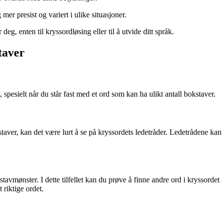
r presist og variert i ulike situasjoner.
g, enten til kryssordløsing eller til å utvide ditt språk.
taver
esielt når du står fast med et ord som kan ha ulikt antall bokstaver.
aver, kan det være lurt å se på kryssordets ledetråder. Ledetrådene ka
bokstavmønster. I dette tilfellet kan du prøve å finne andre ord i krysso
riktige ordet.