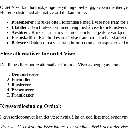
Ordet Viser kan ha forskjellige betydninger avhengig av sammenhengen de
Her er en liste med alternative ord du kan bruke:
Presenterer
: Brukes ofte i forbindelse med å vise noe fram for 
Utstiller
: Kan brukes i sammenheng med å vise fram kunstverk e
Avslører
: Brukes når man viser noe som kanskje ikke var kjent f
Fremskaffer
: Kan brukes om å vise fram noe man har skaffet til
Belyser
: Brukes om å vise fram informasjon eller aspekter ved 
Flere alternativer for ordet Viser
Det finnes flere andre alternativer for ordet Viser avhengig av kontekst
Demonstrerer
Formidler
Illustrerer
Presenterer
Framlegger
Kryssordløsing og Ordtak
I kryssordoppgaver kan det være nyttig å ha en god liste med synonymer t
Viser vei, Viser fram og Viser interesse er vanlige uttrykk der ordet Vi