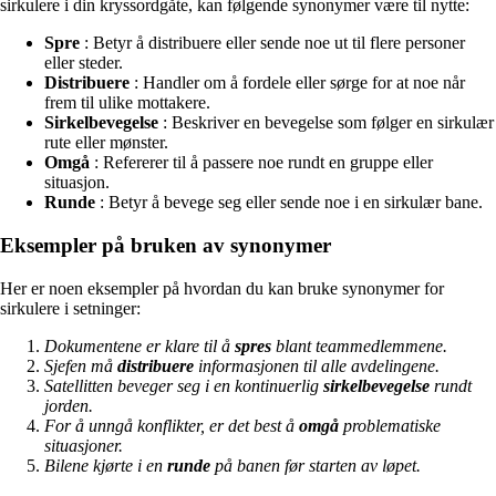
sirkulere i din kryssordgåte, kan følgende synonymer være til nytte:
Spre
: Betyr å distribuere eller sende noe ut til flere personer
eller steder.
Distribuere
: Handler om å fordele eller sørge for at noe når
frem til ulike mottakere.
Sirkelbevegelse
: Beskriver en bevegelse som følger en sirkulær
rute eller mønster.
Omgå
: Refererer til å passere noe rundt en gruppe eller
situasjon.
Runde
: Betyr å bevege seg eller sende noe i en sirkulær bane.
Eksempler på bruken av synonymer
Her er noen eksempler på hvordan du kan bruke synonymer for
sirkulere i setninger:
Dokumentene er klare til å
spres
blant teammedlemmene.
Sjefen må
distribuere
informasjonen til alle avdelingene.
Satellitten beveger seg i en kontinuerlig
sirkelbevegelse
rundt
jorden.
For å unngå konflikter, er det best å
omgå
problematiske
situasjoner.
Bilene kjørte i en
runde
på banen før starten av løpet.