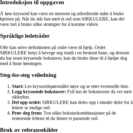
Introduksjon til oppgaven
Å løse kryssord kan være en morsom og utfordrende måte å bruke
hjernen på. Når du står fast med et ord som SIRKULERE, kan det
være lurt å bruke ulike strategier for å komme videre.
Språklige ledetråder
Ofte kan selve definitionen på ordet være til hjelp. Ordet
SIRKULERE betyr å bevege seg rundt i en bestemt bane, og dersom
du har noen kryssende bokstaver, kan du bruke disse til å hjelpe deg
med å finne løsningen.
Steg-for-steg veiledning
Start:
Les kryssordspørsmålet nøye og se etter eventuelle hint.
Legg kryssende bokstaver:
Fyll inn de bokstavene du vet med
sikkerhet.
Del opp ordet:
SIRKULERE kan deles opp i mindre deler for å
lettere se mulige ord.
Prøv deg frem:
Test ulike bokstavkombinasjoner på de
resterende feltene til du finner et passende ord.
Bruk av referansekilder