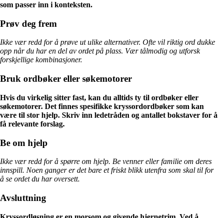
som passer inn i konteksten.
Prøv deg frem
Ikke vær redd for å prøve ut ulike alternativer. Ofte vil riktig ord dukke
opp når du har en del av ordet på plass. Vær tålmodig og utforsk
forskjellige kombinasjoner.
Bruk ordbøker eller søkemotorer
Hvis du virkelig sitter fast, kan du alltids ty til ordbøker eller
søkemotorer. Det finnes spesifikke kryssordordbøker som kan
være til stor hjelp. Skriv inn ledetråden og antallet bokstaver for å
få relevante forslag.
Be om hjelp
Ikke vær redd for å spørre om hjelp. Be venner eller familie om deres
innspill. Noen ganger er det bare et friskt blikk utenfra som skal til for
å se ordet du har oversett.
Avsluttning
Kryssordløsning er en morsom og givende hjernetrim. Ved å