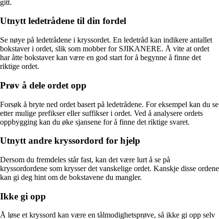
gitt.
Utnytt ledetrådene til din fordel
Se nøye på ledetrådene i kryssordet. En ledetråd kan indikere antallet
bokstaver i ordet, slik som mobber for SJIKANERE. Å vite at ordet
har åtte bokstaver kan være en god start for å begynne å finne det
riktige ordet.
Prøv å dele ordet opp
Forsøk å bryte ned ordet basert på ledetrådene. For eksempel kan du se
etter mulige prefikser eller suffikser i ordet. Ved å analysere ordets
oppbygging kan du øke sjansene for å finne det riktige svaret.
Utnytt andre kryssordord for hjelp
Dersom du fremdeles står fast, kan det være lurt å se på
kryssordordene som krysser det vanskelige ordet. Kanskje disse ordene
kan gi deg hint om de bokstavene du mangler.
Ikke gi opp
Å løse et kryssord kan være en tålmodighetsprøve, så ikke gi opp selv