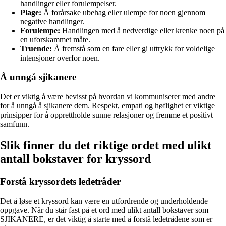
handlinger eller forulempelser.
Plage:
Å forårsake ubehag eller ulempe for noen gjennom
negative handlinger.
Forulempe:
Handlingen med å nedverdige eller krenke noen på
en uforskammet måte.
Truende:
Å fremstå som en fare eller gi uttrykk for voldelige
intensjoner overfor noen.
Å unngå sjikanere
Det er viktig å være bevisst på hvordan vi kommuniserer med andre
for å unngå å sjikanere dem. Respekt, empati og høflighet er viktige
prinsipper for å opprettholde sunne relasjoner og fremme et positivt
samfunn.
Slik finner du det riktige ordet med ulikt
antall bokstaver for kryssord
Forstå kryssordets ledetråder
Det å løse et kryssord kan være en utfordrende og underholdende
oppgave. Når du står fast på et ord med ulikt antall bokstaver som
SJIKANERE, er det viktig å starte med å forstå ledetrådene som er