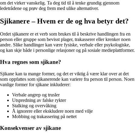
om det virker vanskelig. Ta deg tid til å tenke grundig gjennom
ledetrådene og prøv deg frem med ulike alternativer.
Sjikanere – Hvem er de og hva betyr det?
Ordet sjikanere er et verb som brukes til å beskrive handlingen fra en
person eller gruppe som bevisst plager, trakasserer eller krenker noen
andre. Slike handlinger kan være fysiske, verbale eller psykologiske,
og kan skje både i personlige relasjoner og på sosiale medieplattformer.
Hva regnes som sjikane?
Sjikane kan ta mange former, og det er viktig å være klar over at det
som oppfattes som sjikanerende kan variere fra person til person. Noen
vanlige former for sjikane inkluderer:
Verbale angrep og trusler
Utspredning av falske rykter
Stalking og overvåking
Å ignorere eller ekskludere noen med vilje
Mobbing og trakassering på nettet
Konsekvenser av sjikane