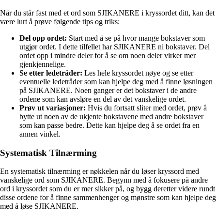
Når du står fast med et ord som SJIKANERE i kryssordet ditt, kan det
være lurt å prøve følgende tips og triks:
Del opp ordet:
Start med å se på hvor mange bokstaver som
utgjør ordet. I dette tilfellet har SJIKANERE ni bokstaver. Del
ordet opp i mindre deler for å se om noen deler virker mer
gjenkjennelige.
Se etter ledetråder:
Les hele kryssordet nøye og se etter
eventuelle ledetråder som kan hjelpe deg med å finne løsningen
på SJIKANERE. Noen ganger er det bokstaver i de andre
ordene som kan avsløre en del av det vanskelige ordet.
Prøv ut variasjoner:
Hvis du fortsatt sliter med ordet, prøv å
bytte ut noen av de ukjente bokstavene med andre bokstaver
som kan passe bedre. Dette kan hjelpe deg å se ordet fra en
annen vinkel.
Systematisk Tilnærming
En systematisk tilnærming er nøkkelen når du løser kryssord med
vanskelige ord som SJIKANERE. Begynn med å fokusere på andre
ord i kryssordet som du er mer sikker på, og bygg deretter videre rundt
disse ordene for å finne sammenhenger og mønstre som kan hjelpe deg
med å løse SJIKANERE.