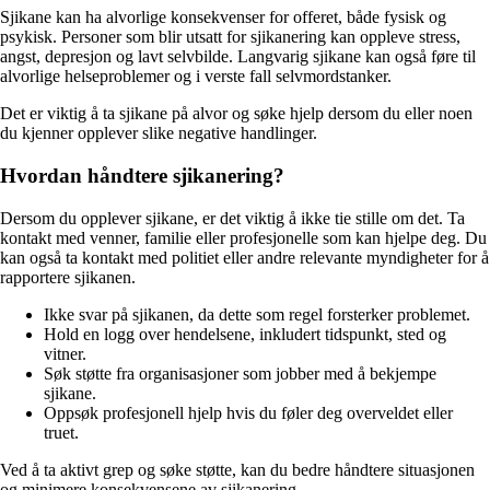
Sjikane kan ha alvorlige konsekvenser for offeret, både fysisk og
psykisk. Personer som blir utsatt for sjikanering kan oppleve stress,
angst, depresjon og lavt selvbilde. Langvarig sjikane kan også føre til
alvorlige helseproblemer og i verste fall selvmordstanker.
Det er viktig å ta sjikane på alvor og søke hjelp dersom du eller noen
du kjenner opplever slike negative handlinger.
Hvordan håndtere sjikanering?
Dersom du opplever sjikane, er det viktig å ikke tie stille om det. Ta
kontakt med venner, familie eller profesjonelle som kan hjelpe deg. Du
kan også ta kontakt med politiet eller andre relevante myndigheter for å
rapportere sjikanen.
Ikke svar på sjikanen, da dette som regel forsterker problemet.
Hold en logg over hendelsene, inkludert tidspunkt, sted og
vitner.
Søk støtte fra organisasjoner som jobber med å bekjempe
sjikane.
Oppsøk profesjonell hjelp hvis du føler deg overveldet eller
truet.
Ved å ta aktivt grep og søke støtte, kan du bedre håndtere situasjonen
og minimere konsekvensene av sjikanering.