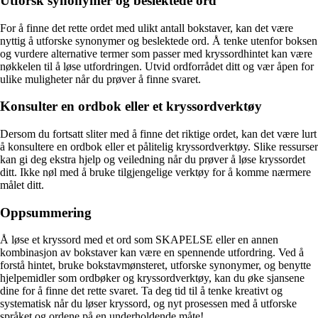
Utforsk synonymer og beslektede ord
For å finne det rette ordet med ulikt antall bokstaver, kan det være
nyttig å utforske synonymer og beslektede ord. Å tenke utenfor boksen
og vurdere alternative termer som passer med kryssordhintet kan være
nøkkelen til å løse utfordringen. Utvid ordforrådet ditt og vær åpen for
ulike muligheter når du prøver å finne svaret.
Konsulter en ordbok eller et kryssordverktøy
Dersom du fortsatt sliter med å finne det riktige ordet, kan det være lurt
å konsultere en ordbok eller et pålitelig kryssordverktøy. Slike ressurser
kan gi deg ekstra hjelp og veiledning når du prøver å løse kryssordet
ditt. Ikke nøl med å bruke tilgjengelige verktøy for å komme nærmere
målet ditt.
Oppsummering
Å løse et kryssord med et ord som SKAPELSE eller en annen
kombinasjon av bokstaver kan være en spennende utfordring. Ved å
forstå hintet, bruke bokstavmønsteret, utforske synonymer, og benytte
hjelpemidler som ordbøker og kryssordverktøy, kan du øke sjansene
dine for å finne det rette svaret. Ta deg tid til å tenke kreativt og
systematisk når du løser kryssord, og nyt prosessen med å utforske
språket og ordene på en underholdende måte!