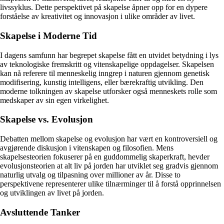
livssyklus. Dette perspektivet på skapelse åpner opp for en dypere
forståelse av kreativitet og innovasjon i ulike områder av livet.
Skapelse i Moderne Tid
I dagens samfunn har begrepet skapelse fått en utvidet betydning i lys
av teknologiske fremskritt og vitenskapelige oppdagelser. Skapelsen
kan nå referere til menneskelig inngrep i naturen gjennom genetisk
modifisering, kunstig intelligens, eller bærekraftig utvikling. Den
moderne tolkningen av skapelse utforsker også menneskets rolle som
medskaper av sin egen virkelighet.
Skapelse vs. Evolusjon
Debatten mellom skapelse og evolusjon har vært en kontroversiell og
avgjørende diskusjon i vitenskapen og filosofien. Mens
skapelsesteorien fokuserer på en guddommelig skaperkraft, hevder
evolusjonsteorien at alt liv på jorden har utviklet seg gradvis gjennom
naturlig utvalg og tilpasning over millioner av år. Disse to
perspektivene representerer ulike tilnærminger til å forstå opprinnelsen
og utviklingen av livet på jorden.
Avsluttende Tanker