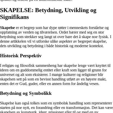
SKAPELSE: Betydning, Utvikling og
Signifikans
Skapelse
er et begrep som har dype røtter i menneskets forståelse og
oppfatning av verden og tilværelsen. Ordet bærer med seg en stor
betydning som strekker seg langt ut over bare det å skape noe fysisk. I
denne artikkelen vil vi utforske ulike aspekter av begrepet skapelse,
dets utvikling og betydning i både historisk og moderne kontekst.
Historisk Perspektiv
I religiøs og filosofisk sammenheng har skapelse lenge vært knyttet til
ideen om en guddommelig entitet eller kraft som ligger til grunn for
universet og alt som eksisterer. I mange kulturer og religioner blir
skapelsen sett på som en bevisst handling utført av en høyere makt,
enten det er Gud, guder, eller en annen form for åndelig vesen.
Betydning og Symbolikk
Skapelse kan også tolkes som en symbolsk handling som representerer
starten på noe nytt, en forandring eller en transformasjon. Det kan være
skapelsen av kunstverk, ideer, relasjoner eller til og med en ny