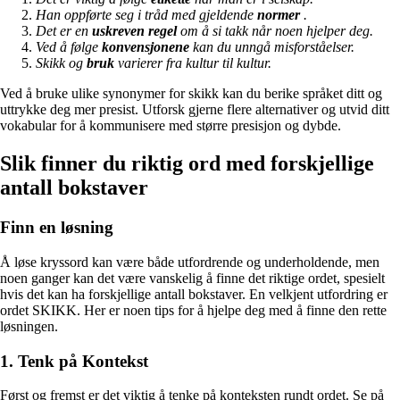
Han oppførte seg i tråd med gjeldende
normer
.
Det er en
uskreven regel
om å si takk når noen hjelper deg.
Ved å følge
konvensjonene
kan du unngå misforståelser.
Skikk og
bruk
varierer fra kultur til kultur.
Ved å bruke ulike synonymer for skikk kan du berike språket ditt og
uttrykke deg mer presist. Utforsk gjerne flere alternativer og utvid ditt
vokabular for å kommunisere med større presisjon og dybde.
Slik finner du riktig ord med forskjellige
antall bokstaver
Finn en løsning
Å løse kryssord kan være både utfordrende og underholdende, men
noen ganger kan det være vanskelig å finne det riktige ordet, spesielt
hvis det kan ha forskjellige antall bokstaver. En velkjent utfordring er
ordet SKIKK. Her er noen tips for å hjelpe deg med å finne den rette
løsningen.
1. Tenk på Kontekst
Først og fremst er det viktig å tenke på konteksten rundt ordet. Se på