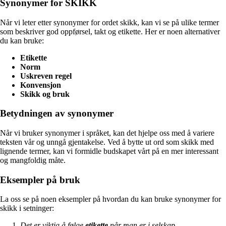
Synonymer for SKIKK
Når vi leter etter synonymer for ordet skikk, kan vi se på ulike termer
som beskriver god oppførsel, takt og etikette. Her er noen alternativer
du kan bruke:
Etikette
Norm
Uskreven regel
Konvensjon
Skikk og bruk
Betydningen av synonymer
Når vi bruker synonymer i språket, kan det hjelpe oss med å variere
teksten vår og unngå gjentakelse. Ved å bytte ut ord som skikk med
lignende termer, kan vi formidle budskapet vårt på en mer interessant
og mangfoldig måte.
Eksempler på bruk
La oss se på noen eksempler på hvordan du kan bruke synonymer for
skikk i setninger:
Det er viktig å følge
etikette
når man er i selskap.