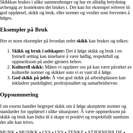
Skikk
kan brukes i ulike sammenhenger og har en allsidig betydning
avhengig av konteksten det brukes i. Det kan for eksempel referere til
god oppførsel, skikk og bruk, eller normer og verdier som forventes å
følges.
Eksempler på Bruk
Her er noen eksempler på hvordan ordet
skikk
kan brukes og tolkes:
Skikk og bruk i selskaper:
Det å følge skikk og bruk i en
formell setting kan innebære å være høflig, respektfull og
oppmerksom på andre gjesters behov.
Kulturell skikk:
Måten vi oppfører oss på kan være påvirket av
kulturelle normer og skikker som vi er vant til å følge.
God skikk på jobb:
Å vise god skikk på arbeidsplassen kan
inkludere punktlighet, profesjonalitet og samarbeidsevne.
Oppsummering
I sin essens handler begrepet skikk om å følge aksepterte normer og
standarder for oppførsel i ulike situasjoner. Å være oppmerksom på
skikk og bruk kan bidra til å skape et positivt og respektfullt samfunn
der alle kan trives.
MUNK
•
MUSIKK
•
LYS
•
LYS
•
TENKE
•
STJERNEBILDE
•