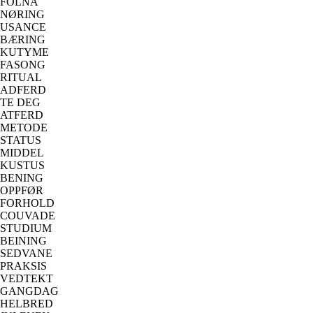
FOLNA
NØRING
USANCE
BÆRING
KUTYME
FASONG
RITUAL
ADFERD
TE DEG
ATFERD
METODE
STATUS
MIDDEL
KUSTUS
BENING
OPPFØR
FORHOLD
COUVADE
STUDIUM
BEINING
SEDVANE
PRAKSIS
VEDTEKT
GANGDAG
HELBRED