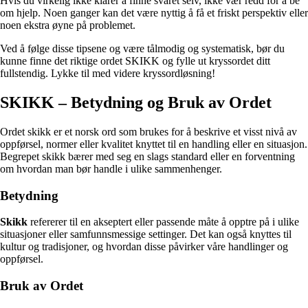
Hvis du virkelig ikke klarer å finne svaret selv, ikke vær redd for å be
om hjelp. Noen ganger kan det være nyttig å få et friskt perspektiv eller
noen ekstra øyne på problemet.
Ved å følge disse tipsene og være tålmodig og systematisk, bør du
kunne finne det riktige ordet SKIKK og fylle ut kryssordet ditt
fullstendig. Lykke til med videre kryssordløsning!
SKIKK – Betydning og Bruk av Ordet
Ordet skikk er et norsk ord som brukes for å beskrive et visst nivå av
oppførsel, normer eller kvalitet knyttet til en handling eller en situasjon.
Begrepet skikk bærer med seg en slags standard eller en forventning
om hvordan man bør handle i ulike sammenhenger.
Betydning
Skikk
refererer til en akseptert eller passende måte å opptre på i ulike
situasjoner eller samfunnsmessige settinger. Det kan også knyttes til
kultur og tradisjoner, og hvordan disse påvirker våre handlinger og
oppførsel.
Bruk av Ordet