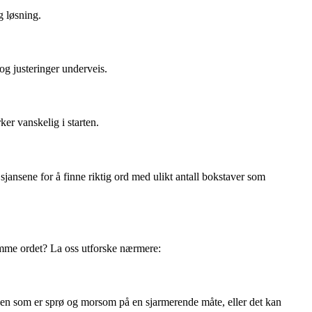
g løsning.
og justeringer underveis.
ker vanskelig i starten.
jansene for å finne riktig ord med ulikt antall bokstaver som
omme ordet? La oss utforske nærmere:
 noen som er sprø og morsom på en sjarmerende måte, eller det kan