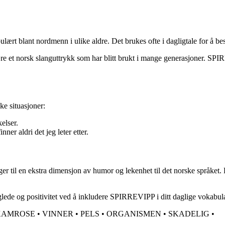
blant nordmenn i ulike aldre. Det brukes ofte i dagligtale for å beskri
 være et norsk slanguttrykk som har blitt brukt i mange generasjoner. 
e situasjoner:
elser.
er aldri det jeg leter etter.
til en ekstra dimensjon av humor og lekenhet til det norske språket. Ent
glede og positivitet ved å inkludere SPIRREVIPP i ditt daglige vokabul
KAMROSE
•
VINNER
•
PELS
•
ORGANISMEN
•
SKADELIG
•