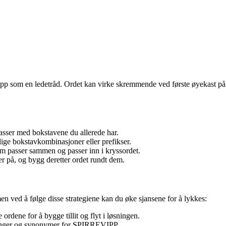
 som en ledetråd. Ordet kan virke skremmende ved første øyekast på gr
asser med bokstavene du allerede har.
ige bokstavkombinasjoner eller prefikser.
om passer sammen og passer inn i kryssordet.
r på, og bygg deretter ordet rundt dem.
n ved å følge disse strategiene kan du øke sjansene for å lykkes:
ordene for å bygge tillit og flyt i løsningen.
dninger og synonymer for SPIRREVIPP.