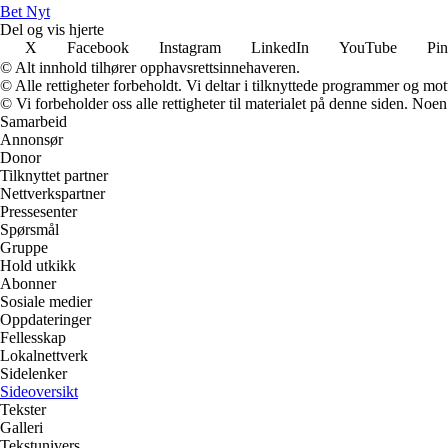
Bet Nyt
Del og vis hjerte
X
Facebook
Instagram
LinkedIn
YouTube
Pin
© Alt innhold tilhører opphavsrettsinnehaveren.
© Alle rettigheter forbeholdt. Vi deltar i tilknyttede programmer og mot
© Vi forbeholder oss alle rettigheter til materialet på denne siden. Noe
Samarbeid
Annonsør
Donor
Tilknyttet partner
Nettverkspartner
Pressesenter
Spørsmål
Gruppe
Hold utkikk
Abonner
Sosiale medier
Oppdateringer
Fellesskap
Lokalnettverk
Sidelenker
Sideoversikt
Tekster
Galleri
Tekstunivers