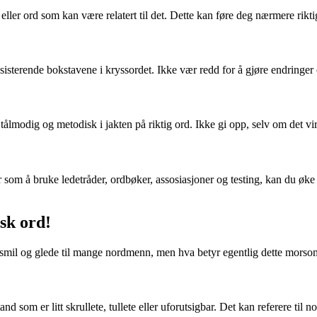
ler ord som kan være relatert til det. Dette kan føre deg nærmere rikti
sisterende bokstavene i kryssordet. Ikke vær redd for å gjøre endringer 
e tålmodig og metodisk i jakten på riktig ord. Ikke gi opp, selv om det vir
som å bruke ledetråder, ordbøker, assosiasjoner og testing, kan du øke s
sk ord!
 smil og glede til mange nordmenn, men hva betyr egentlig dette mors
 som er litt skrullete, tullete eller uforutsigbar. Det kan referere til