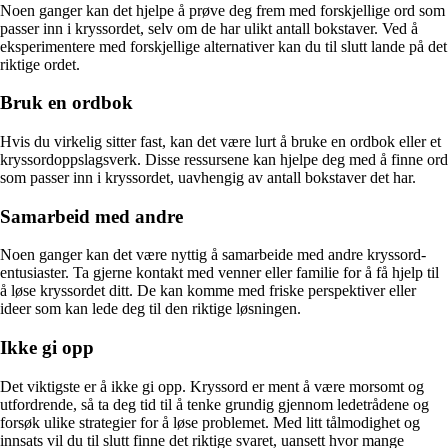
Noen ganger kan det hjelpe å prøve deg frem med forskjellige ord som
passer inn i kryssordet, selv om de har ulikt antall bokstaver. Ved å
eksperimentere med forskjellige alternativer kan du til slutt lande på det
riktige ordet.
Bruk en ordbok
Hvis du virkelig sitter fast, kan det være lurt å bruke en ordbok eller et
kryssordoppslagsverk. Disse ressursene kan hjelpe deg med å finne ord
som passer inn i kryssordet, uavhengig av antall bokstaver det har.
Samarbeid med andre
Noen ganger kan det være nyttig å samarbeide med andre kryssord-
entusiaster. Ta gjerne kontakt med venner eller familie for å få hjelp til
å løse kryssordet ditt. De kan komme med friske perspektiver eller
ideer som kan lede deg til den riktige løsningen.
Ikke gi opp
Det viktigste er å ikke gi opp. Kryssord er ment å være morsomt og
utfordrende, så ta deg tid til å tenke grundig gjennom ledetrådene og
forsøk ulike strategier for å løse problemet. Med litt tålmodighet og
innsats vil du til slutt finne det riktige svaret, uansett hvor mange