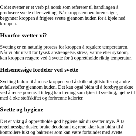
Ordet svetter er et verb på norsk som refererer til handlingen å
produsere svette eller svetting. Når kroppstemperaturen stiger,
begynner kroppen å frigjøre svette gjennom huden for å kjøle ned
kroppen.
Hvorfor svetter vi?
Svetting er en naturlig prosess for kroppen å regulere temperaturen.
Når vi blir utsatt for fysisk anstrengelse, stress, varme eller sykdom,
kan kroppen reagere ved å svette for å opprettholde riktig temperatur.
Helsemessige fordeler ved svette
Svetting bidrar til å rense kroppen ved å skille ut giftstoffer og andre
avfallsstoffer gjennom huden. Det kan også bidra til å forebygge akne
ved å rense porene. I tillegg kan trening som fører til svetting, hjelpe til
med å øke stoffskiftet og forbrenne kalorier.
Svette og hygiene
Det er viktig å opprettholde god hygiene når du svetter mye. Å ta
regelmessige dusjer, bruke deodorant og rene klær kan bidra til å
kontrollere lukt og bakterier som kan være forbundet med svette.