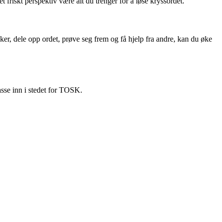
riskt perspektiv være alt du trenger for å løse kryssordet.
r, dele opp ordet, prøve seg frem og få hjelp fra andre, kan du øke
asse inn i stedet for TOSK.