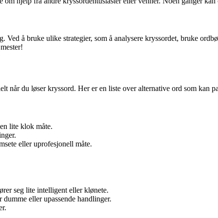
 hjelp fra andre kryssordentusiaster eller venner. Noen ganger kan et f
d å bruke ulike strategier, som å analysere kryssordet, bruke ordbøke
 mester!
t når du løser kryssord. Her er en liste over alternative ord som kan p
en lite klok måte.
inger.
msete eller uprofesjonell måte.
r seg lite intelligent eller klønete.
ør dumme eller upassende handlinger.
er.