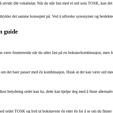
r å utvide ditt vokabular. Når du står fast med et ord som TOSK, kan de
 å uttrykke det samme konseptet på. Ved å utforske synonymer og beslekte
En guide
ære frustrerende når du sitter fast på en bokstavkombinasjon, men fortvil
om om det bare passer med én kombinasjon. Husk at det kan være ord med 
ilken betydning ordet kan ha, dette kan hjelpe deg med å finne alternati
ned ordet TOSK og bytt ut bokstavene én etter én for å se om du finner 