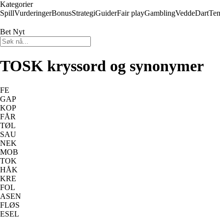
Kategorier
Spill
Vurderinger
Bonus
Strategi
Guider
Fair play
Gambling
Vedde
Dart
Ten
Bet Nyt
TOSK kryssord og synonymer
FE
GAP
KOP
FÅR
TØL
SAU
NEK
MOB
TOK
HÅK
KRE
FOL
ASEN
FLØS
ESEL