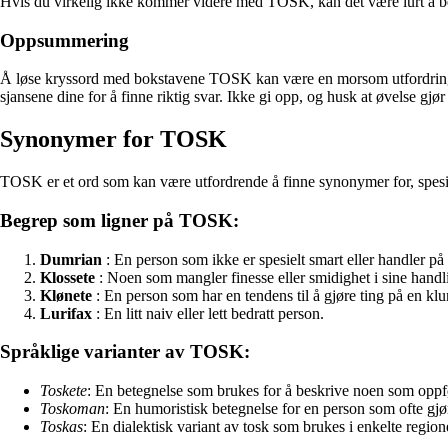
Hvis du virkelig ikke kommer videre med TOSK, kan det være lurt å be om
Oppsummering
Å løse kryssord med bokstavene TOSK kan være en morsom utfordring. Ve
sjansene dine for å finne riktig svar. Ikke gi opp, og husk at øvelse gjør
Synonymer for TOSK
TOSK er et ord som kan være utfordrende å finne synonymer for, spesiel
Begrep som ligner på TOSK:
Dumrian
: En person som ikke er spesielt smart eller handler på 
Klossete
: Noen som mangler finesse eller smidighet i sine handl
Klønete
: En person som har en tendens til å gjøre ting på en klu
Lurifax
: En litt naiv eller lett bedratt person.
Språklige varianter av TOSK:
Toskete
: En betegnelse som brukes for å beskrive noen som oppføre
Toskoman
: En humoristisk betegnelse for en person som ofte gj
Toskas
: En dialektisk variant av tosk som brukes i enkelte region